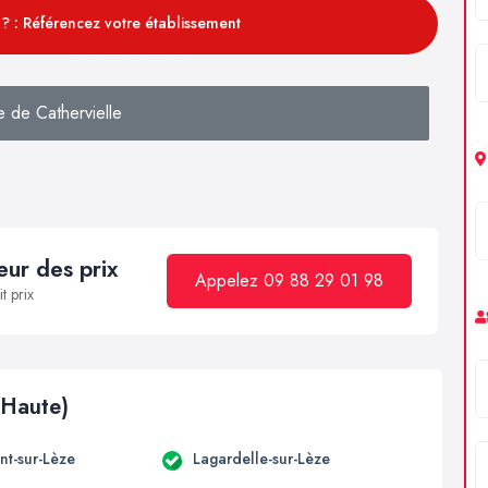
? : Référencez votre établissement
 de Cathervielle
ur des prix
Appelez 09 88 29 01 98
t prix
(Haute)
t-sur-Lèze
Lagardelle-sur-Lèze