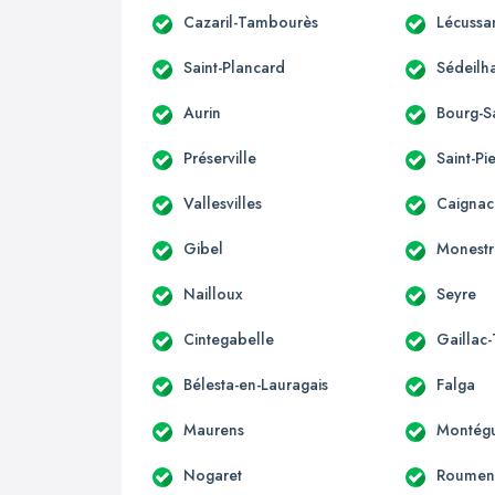
Cazaril-Tambourès
Lécussa
Saint-Plancard
Sédeilh
Aurin
Bourg-S
Préserville
Saint-Pi
Vallesvilles
Caignac
Gibel
Monestr
Nailloux
Seyre
Cintegabelle
Gaillac
Bélesta-en-Lauragais
Falga
Maurens
Montégu
Nogaret
Roumen