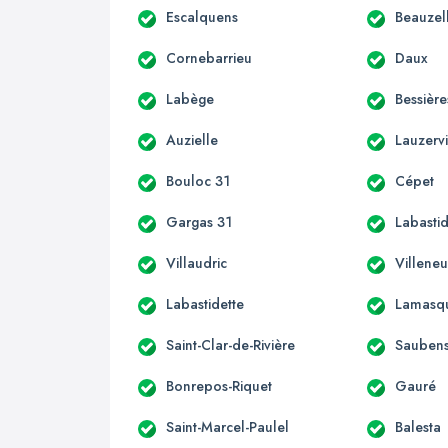
Escalquens
Beauzel
Cornebarrieu
Daux
Labège
Bessière
Auzielle
Lauzervi
Bouloc 31
Cépet
Gargas 31
Labastid
Villaudric
Villene
Labastidette
Lamasq
Saint-Clar-de-Rivière
Sauben
Bonrepos-Riquet
Gauré
Saint-Marcel-Paulel
Balesta