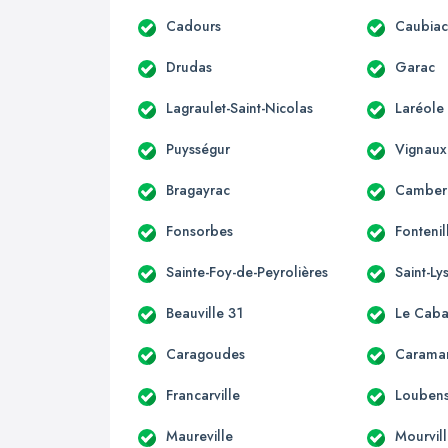
Cadours
Caubia
Drudas
Garac
Lagraulet-Saint-Nicolas
Laréole
Puysségur
Vignaux
Bragayrac
Camber
Fonsorbes
Fontenil
Sainte-Foy-de-Peyrolières
Saint-Ly
Beauville 31
Le Caba
Caragoudes
Carama
Francarville
Loubens
Maureville
Mourvil