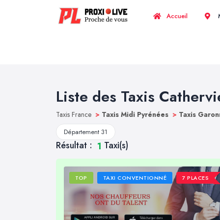
Accueil
M
Liste des Taxis Cathervi
Taxis France
>
Taxis Midi Pyrénées
>
Taxis Garon
Département 31
Résultat :
Taxi(s)
1
TOP
TAXI CONVENTIONNÉ
7 PLACES