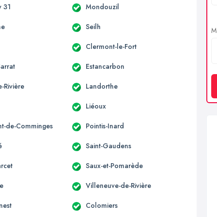
 31
Mondouzil
ne
Seilh
Me
Clermont-le-Fort
arrat
Estancarbon
-Rivière
Landorthe
Liéoux
nt-de-Comminges
Pointis-Inard
é
Saint-Gaudens
rcet
Saux-et-Pomarède
ne
Villeneuve-de-Rivière
nest
Colomiers