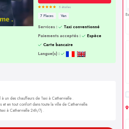
5 étoiles
B
7 Places
Van
Services :
Taxi conventionné
Paiements acceptés :
Espèce
Carte bancaire
Langue(s) :
 à un des chauffeurs de Taxi à Cathervielle .
 et en tout confort dans toute la ville de Cathervielle.
taxi à Cathervielle 24h/7j .