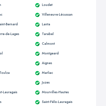
n
Loudet
ac
Villeneuve-Lécussan
aint-Bernard
Lanta
erre-de-Lages
Tarabel
Calmont
ol
Montgeard
Aignes
-Toulza
Marliac
Juzes
t-Lauragais
Mourvilles-Hautes
s
Saint-Félix-Lauragais