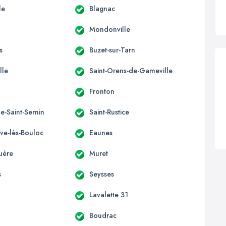
le
Blagnac
Mondonville
s
Buzet-sur-Tarn
lle
Saint-Orens-de-Gameville
Fronton
e-Saint-Sernin
Saint-Rustice
uve-lès-Bouloc
Eaunes
uère
Muret
s
Seysses
Lavalette 31
Boudrac