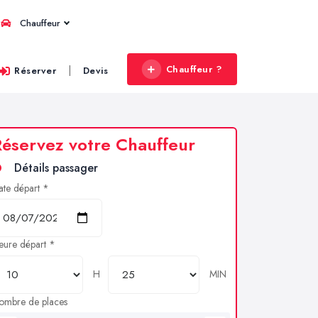
Chauffeur
Chauffeur ?
|
Réserver
Devis
éservez votre Chauffeur
Détails passager
ate départ *
eure départ *
H
MIN
ombre de places