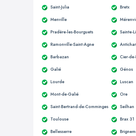
Saint-Julia
Bretx
Menville
Mérenvi
Pradère-les-Bourguets
Sainte-L
Ramonville-Saint-Agne
Anticha
Barbazan
Cier-de-
Galié
Génos
Lourde
Luscan
Mont-de-Galié
Ore
Saint-Bertrand-de-Comminges
Seilhan
Toulouse
Brax 31
Bellesserre
Brignem