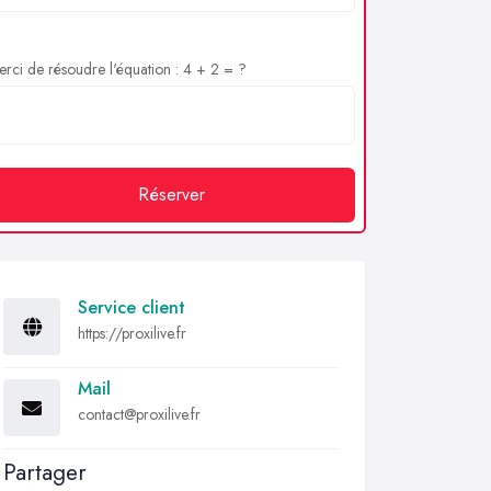
rci de résoudre l'équation : 4 + 2 = ?
Réserver
Service client
https://proxilive.fr
Mail
contact@proxilive.fr
Partager