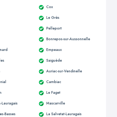
c
Cox
Le Grès
Pelleport
Bonrepos-sur-Aussonnelle
nard
Empeaux
les
Saiguède
s
Auriac-sur-Vendinelle
nial
Cambiac
n
Le Faget
-Lauragais
Mascarville
les-Basses
La Salvetat-Lauragais