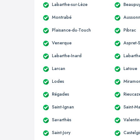
Labarthe-sur-Lèze
Beaupuy
Montrabé
Ausson
Plaisance-du-Touch
Pibrac
Venerque
Aspret-S
Labarthe-Inard
Labarthe
Larcan
Latoue
Lodes
Miramo
Régades
Rieucaz
Saint-Ignan
Saint-Ma
Savarthès
Valenti
Saint-Jory
Castelgi