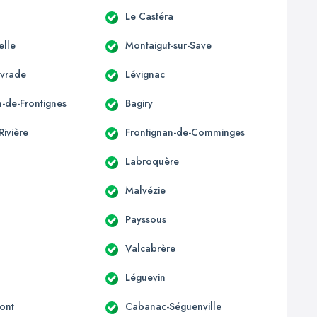
Le Castéra
elle
Montaigut-sur-Save
ivrade
Lévignac
n-de-Frontignes
Bagiry
Rivière
Frontignan-de-Comminges
Labroquère
Malvézie
Payssous
Valcabrère
Léguevin
ont
Cabanac-Séguenville