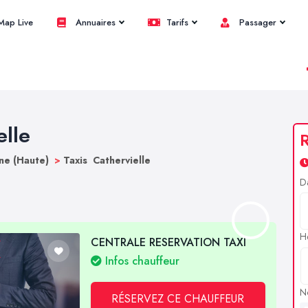
ap Live
Annuaires
Tarifs
Passager
elle
R
ne (Haute)
>
Taxis Cathervielle
D
H
CENTRALE RESERVATION TAXI
Infos chauffeur
N
RÉSERVEZ CE CHAUFFEUR