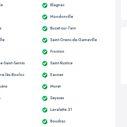
le
Blagnac
Mondonville
s
Buzet-sur-Tarn
lle
Saint-Orens-de-Gameville
Fronton
e-Saint-Sernin
Saint-Rustice
uve-lès-Bouloc
Eaunes
uère
Muret
s
Seysses
Lavalette 31
Boudrac