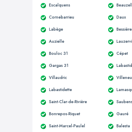
Escalquens
Beauzel
Cornebarrieu
Daux
Labège
Bessière
Auzielle
Lauzervi
Bouloc 31
Cépet
Gargas 31
Labastid
Villaudric
Villene
Labastidette
Lamasq
Saint-Clar-de-Rivière
Sauben
Bonrepos-Riquet
Gauré
Saint-Marcel-Paulel
Balesta