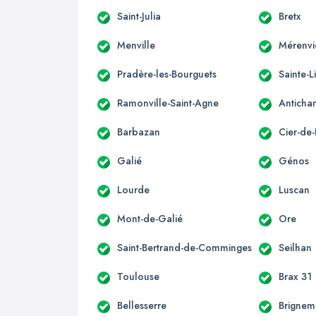
Saint-Julia
Bretx
Menville
Mérenvi
Pradère-les-Bourguets
Sainte-L
Ramonville-Saint-Agne
Anticha
Barbazan
Cier-de-
Galié
Génos
Lourde
Luscan
Mont-de-Galié
Ore
Saint-Bertrand-de-Comminges
Seilhan
Toulouse
Brax 31
Bellesserre
Brignem