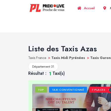
Accueil
M
Liste des Taxis Azas
Taxis France
>
Taxis Midi Pyrénées
>
Taxis Garon
Département 31
Résultat :
Taxi(s)
1
TOP
TAXI CONVENTIONNÉ
7 PLACES