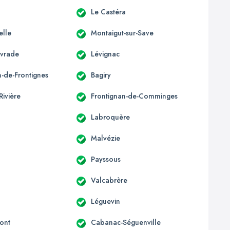
Le Castéra
elle
Montaigut-sur-Save
ivrade
Lévignac
n-de-Frontignes
Bagiry
Rivière
Frontignan-de-Comminges
Labroquère
Malvézie
Payssous
Valcabrère
Léguevin
ont
Cabanac-Séguenville