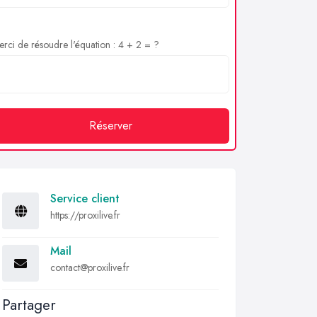
rci de résoudre l'équation : 4 + 2 = ?
Réserver
Service client
https://proxilive.fr
Mail
contact@proxilive.fr
Partager