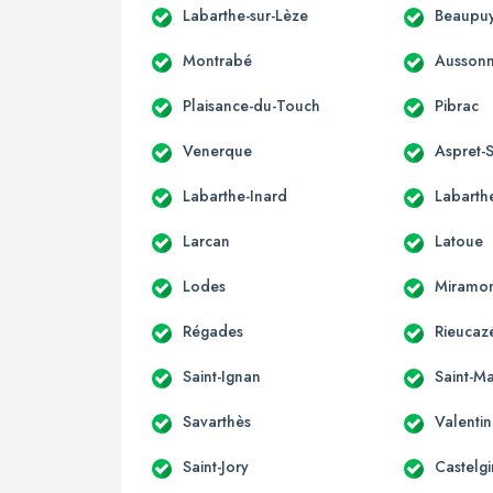
Labarthe-sur-Lèze
Beaupuy
Montrabé
Ausson
Plaisance-du-Touch
Pibrac
Venerque
Aspret-S
Labarthe-Inard
Labarthe
Larcan
Latoue
Lodes
Miramo
Régades
Rieucaz
Saint-Ignan
Saint-Ma
Savarthès
Valenti
Saint-Jory
Castelgi