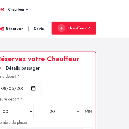
Chauffeur
Chauffeur ?
|
Réserver
Devis
éservez votre Chauffeur
Détails passager
ate départ *
eure départ *
H
MIN
ombre de places