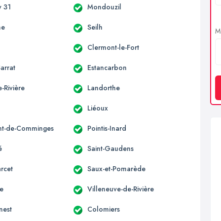
 31
Mondouzil
ne
Seilh
Me
Clermont-le-Fort
arrat
Estancarbon
-Rivière
Landorthe
Liéoux
nt-de-Comminges
Pointis-Inard
é
Saint-Gaudens
rcet
Saux-et-Pomarède
ne
Villeneuve-de-Rivière
nest
Colomiers