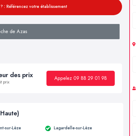
? : Référencez votre établissement
oche de Azas
ur des prix
Appelez 09 88 29 01 98
t prix
(Haute)
t-sur-Lèze
Lagardelle-sur-Lèze