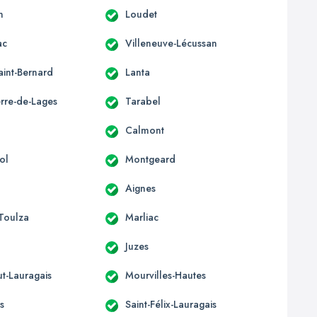
n
Loudet
ac
Villeneuve-Lécussan
aint-Bernard
Lanta
erre-de-Lages
Tarabel
Calmont
ol
Montgeard
Aignes
-Toulza
Marliac
Juzes
t-Lauragais
Mourvilles-Hautes
s
Saint-Félix-Lauragais