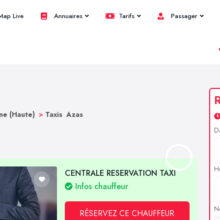
ap Live
Annuaires
Tarifs
Passager
R
ne (Haute)
>
Taxis Azas
D
H
CENTRALE RESERVATION TAXI
Infos chauffeur
N
RÉSERVEZ CE CHAUFFEUR