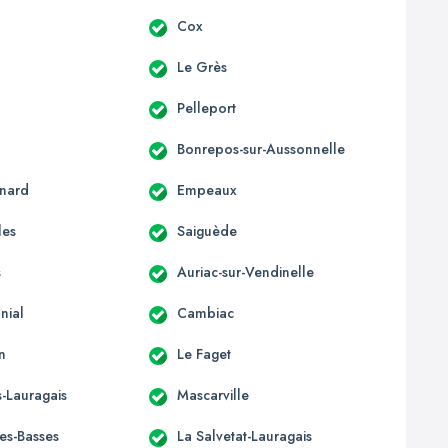
c
Cox
Le Grès
Pelleport
Bonrepos-sur-Aussonnelle
nard
Empeaux
les
Saiguède
s
Auriac-sur-Vendinelle
nial
Cambiac
n
Le Faget
-Lauragais
Mascarville
les-Basses
La Salvetat-Lauragais