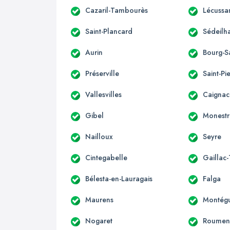
Cazaril-Tambourès
Lécussa
Saint-Plancard
Sédeilh
Aurin
Bourg-S
Préserville
Saint-Pi
Vallesvilles
Caignac
Gibel
Monestr
Nailloux
Seyre
Cintegabelle
Gaillac
Bélesta-en-Lauragais
Falga
Maurens
Montégu
Nogaret
Roumen