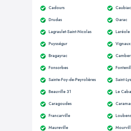
Cadours
Caubia
Drudas
Garac
Lagraulet-Saint-Nicolas
Laréole
Puysségur
Vignaux
Bragayrac
Camber
Fonsorbes
Fontenil
Sainte-Foy-de-Peyrolières
Saint-Ly
Beauville 31
Le Caba
Caragoudes
Carama
Francarville
Loubens
Maureville
Mourvil