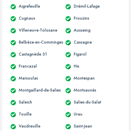
Aigrefeuille
Drémil-Lafage
Cugnaux
Frouzins
Villeneuve-Tolosane
Ausseing
Belbèze-en-Comminges
Cassagne
Castagnède 31
Figarol
Francazal
His
Marsoulas
Montespan
Montgaillard-de-Salies
Montsaunès
Saleich
Salies-du-Salat
Touille
Urau
Vaudreuille
Saint-Jean