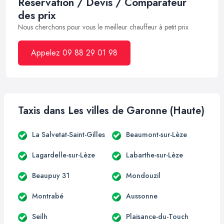
Réservation / Devis / Comparateur
des prix
Nous cherchons pour vous le meilleur chauffeur à petit prix
Appelez 09 88 29 01 98
Taxis dans Les villes de Garonne (Haute)
La Salvetat-Saint-Gilles
Beaumont-sur-Lèze
Lagardelle-sur-Lèze
Labarthe-sur-Lèze
Beaupuy 31
Mondouzil
Montrabé
Aussonne
Seilh
Plaisance-du-Touch