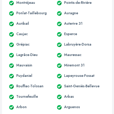
Montréjeau
Pointis-de-Rivière
Ponlat-Taillebourg
Auragne
Auribail
Auterive 31
Caujac
Esperce
Grépiac
Labruyère-Dorsa
Lagrâce-Dieu
Mauressac
Mauvaisin
Miremont 31
Puydaniel
Lapeyrouse-Fossat
Rouffiac-Tolosan
Saint-Geniès-Bellevue
Tournefeuille
Arbas
Arbon
Arguenos