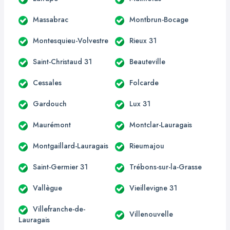
Massabrac
Montbrun-Bocage
Montesquieu-Volvestre
Rieux 31
Saint-Christaud 31
Beauteville
Cessales
Folcarde
Gardouch
Lux 31
Maurémont
Montclar-Lauragais
Montgaillard-Lauragais
Rieumajou
Saint-Germier 31
Trébons-sur-la-Grasse
Vallègue
Vieillevigne 31
Villefranche-de-
Villenouvelle
Lauragais