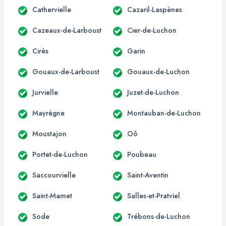
Cathervielle
Cazaril-Laspènes
Cazeaux-de-Larboust
Cier-de-Luchon
Cirès
Garin
Gouaux-de-Larboust
Gouaux-de-Luchon
Jurvielle
Juzet-de-Luchon
Mayrègne
Montauban-de-Luchon
Moustajon
Oô
Portet-de-Luchon
Poubeau
Saccourvielle
Saint-Aventin
Saint-Mamet
Salles-et-Pratviel
Sode
Trébons-de-Luchon