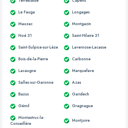
Terrebasse
Capens
Le Fauga
Longages
Mauzac
Montgazin
Noé 31
Saint-Hilaire 31
Saint-Sulpice-sur-Lèze
Lavernose-Lacasse
Bois-de-la-Pierre
Carbonne
Lacaugne
Marquefave
Salles-sur-Garonne
Azas
Bazus
Garidech
Gémil
Gragnague
Montastruc-la-
Montjoire
Conseillère