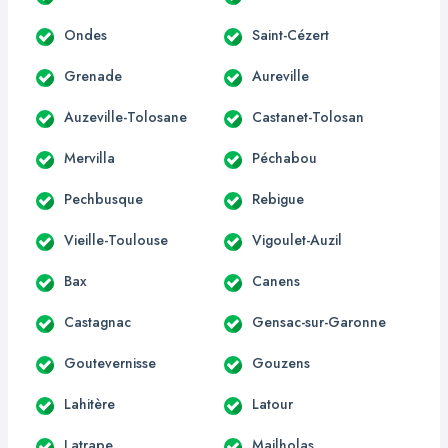
Ondes
Saint-Cézert
Grenade
Aureville
Auzeville-Tolosane
Castanet-Tolosan
Mervilla
Péchabou
Pechbusque
Rebigue
Vieille-Toulouse
Vigoulet-Auzil
Bax
Canens
Castagnac
Gensac-sur-Garonne
Goutevernisse
Gouzens
Lahitère
Latour
Latrape
Mailholas