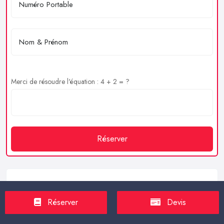
Merci de résoudre l'équation : 4 + 2 = ?
Réserver
Service client
Réserver
Devis
https://proxilive.fr