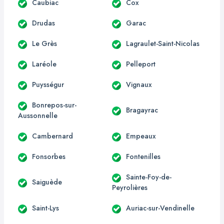
Caubiac
Cox
Drudas
Garac
Le Grès
Lagraulet-Saint-Nicolas
Laréole
Pelleport
Puysségur
Vignaux
Bonrepos-sur-
Bragayrac
Aussonnelle
Cambernard
Empeaux
Fonsorbes
Fontenilles
Sainte-Foy-de-
Saiguède
Peyrolières
Saint-Lys
Auriac-sur-Vendinelle