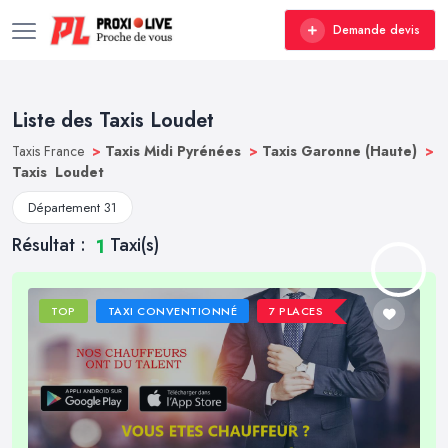
Demande devis
Liste des Taxis Loudet
Taxis France
>
Taxis Midi Pyrénées
>
Taxis Garonne (Haute)
>
Taxis Loudet
Département 31
Résultat :
Taxi(s)
1
TOP
TAXI CONVENTIONNÉ
7 PLACES