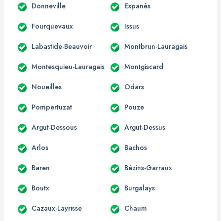
Donneville
Espanès
Fourquevaux
Issus
Labastide-Beauvoir
Montbrun-Lauragais
Montesquieu-Lauragais
Montgiscard
Noueilles
Odars
Pompertuzat
Pouze
Argut-Dessous
Argut-Dessus
Arlos
Bachos
Baren
Bézins-Garraux
Boutx
Burgalays
Cazaux-Layrisse
Chaum