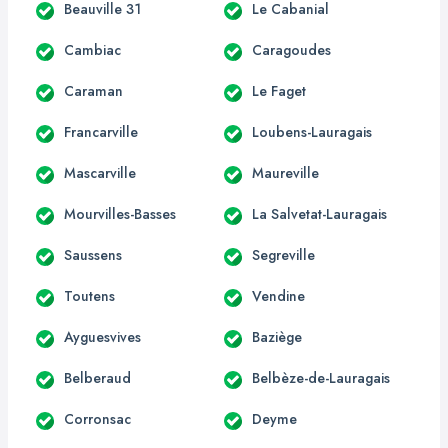
Beauville 31
Le Cabanial
Cambiac
Caragoudes
Caraman
Le Faget
Francarville
Loubens-Lauragais
Mascarville
Maureville
Mourvilles-Basses
La Salvetat-Lauragais
Saussens
Segreville
Toutens
Vendine
Ayguesvives
Baziège
Belberaud
Belbèze-de-Lauragais
Corronsac
Deyme