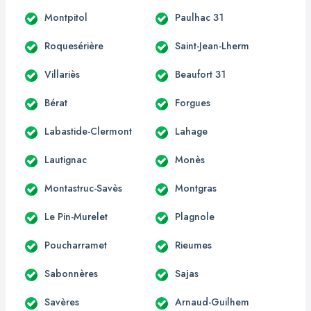
Montpitol
Paulhac 31
Roquesérière
Saint-Jean-Lherm
Villariès
Beaufort 31
Bérat
Forgues
Labastide-Clermont
Lahage
Lautignac
Monès
Montastruc-Savès
Montgras
Le Pin-Murelet
Plagnole
Poucharramet
Rieumes
Sabonnères
Sajas
Savères
Arnaud-Guilhem