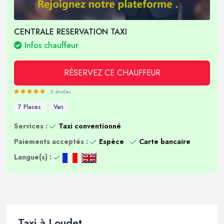
CENTRALE RESERVATION TAXI
Infos chauffeur
RÉSERVEZ CE CHAUFFEUR
5 étoiles
7 Places
Van
Services :
Taxi conventionné
Paiements acceptés :
Espèce
Carte bancaire
Langue(s) :
Taxi à Loudet