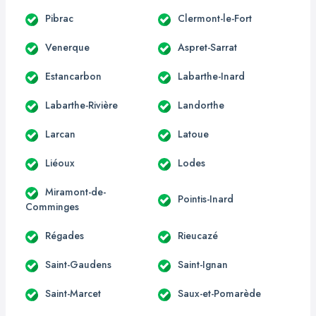
Pibrac
Clermont-le-Fort
Venerque
Aspret-Sarrat
Estancarbon
Labarthe-Inard
Labarthe-Rivière
Landorthe
Larcan
Latoue
Liéoux
Lodes
Miramont-de-
Pointis-Inard
Comminges
Régades
Rieucazé
Saint-Gaudens
Saint-Ignan
Saint-Marcet
Saux-et-Pomarède