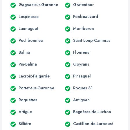
Gagnac-sur-Garonne
Gratentour
Lespinasse
Fonbeauzard
Launaguet
Montberon
Pechbonnieu
Saint-Loup-Cammas
Balma
Flourens
Pin-Balma
Goyrans
Lacroix-Falgarde
Pinsaguel
Portet-sur-Garonne
Roques 31
Roquettes
Antignac
Artigue
Bagnères-de-Luchon
Billière
Castillon-de-Larboust