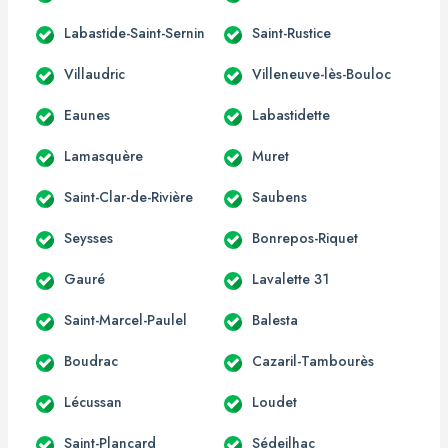
Labastide-Saint-Sernin
Saint-Rustice
Villaudric
Villeneuve-lès-Bouloc
Eaunes
Labastidette
Lamasquère
Muret
Saint-Clar-de-Rivière
Saubens
Seysses
Bonrepos-Riquet
Gauré
Lavalette 31
Saint-Marcel-Paulel
Balesta
Boudrac
Cazaril-Tambourès
Lécussan
Loudet
Saint-Plancard
Sédeilhac