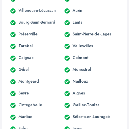
Villeneuve-Lécussan
Aurin
Bourg-Saint-Bernard
Lanta
Préserville
Saint-Pierre-de-Lages
Tarabel
Vallesvilles
Caignac
Calmont
Gibel
Monestrol
Montgeard
Nailloux
Seyre
Aignes
Cintegabelle
Gaillac-Toulza
Marliac
Bélesta-en-Lauragais
Falga
Juzes