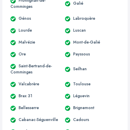
Frontignan-de-
Galié
Comminges
Génos
Labroquère
Lourde
Luscan
Malvézie
Mont-de-Galié
Ore
Payssous
Saint-Bertrand-de-
Seilhan
Comminges
Valcabrère
Toulouse
Brax 31
Léguevin
Bellesserre
Brignemont
Cabanac-Séguenville
Cadours