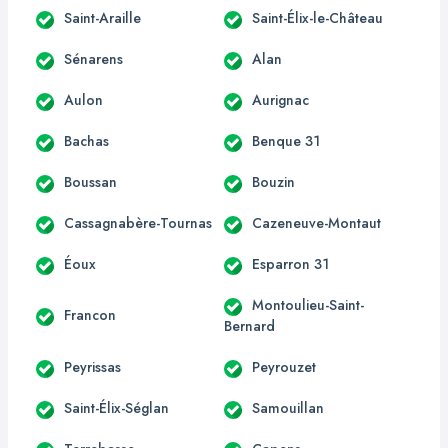
Saint-Araille
Saint-Élix-le-Château
Sénarens
Alan
Aulon
Aurignac
Bachas
Benque 31
Boussan
Bouzin
Cassagnabère-Tournas
Cazeneuve-Montaut
Éoux
Esparron 31
Montoulieu-Saint-
Francon
Bernard
Peyrissas
Peyrouzet
Saint-Élix-Séglan
Samouillan