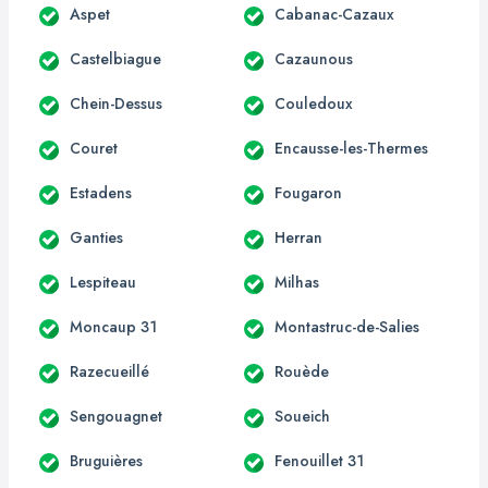
Aspet
Cabanac-Cazaux
Castelbiague
Cazaunous
Chein-Dessus
Couledoux
Couret
Encausse-les-Thermes
Estadens
Fougaron
Ganties
Herran
Lespiteau
Milhas
Moncaup 31
Montastruc-de-Salies
Razecueillé
Rouède
Sengouagnet
Soueich
Bruguières
Fenouillet 31