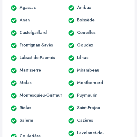
Agassac
Ambax
Anan
Boissède
Castelgaillard
Coueilles
Frontignan-Savès
Goudex
Labastide-Paumès
Lilhac
Martisserre
Mirambeau
Molas
Montbernard
Montesquieu-Guittaut
Puymaurin
Riolas
Saint-Frajou
Salerm
Cazères
Lavelanet-de-
Couladère