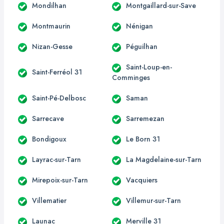
Mondilhan
Montgaillard-sur-Save
Montmaurin
Nénigan
Nizan-Gesse
Péguilhan
Saint-Loup-en-
Saint-Ferréol 31
Comminges
Saint-Pé-Delbosc
Saman
Sarrecave
Sarremezan
Bondigoux
Le Born 31
Layrac-sur-Tarn
La Magdelaine-sur-Tarn
Mirepoix-sur-Tarn
Vacquiers
Villematier
Villemur-sur-Tarn
Launac
Merville 31