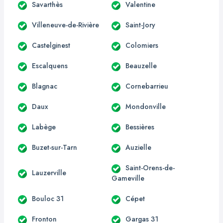
Savarthès
Valentine
Villeneuve-de-Rivière
Saint-Jory
Castelginest
Colomiers
Escalquens
Beauzelle
Blagnac
Cornebarrieu
Daux
Mondonville
Labège
Bessières
Buzet-sur-Tarn
Auzielle
Saint-Orens-de-
Lauzerville
Gameville
Bouloc 31
Cépet
Fronton
Gargas 31