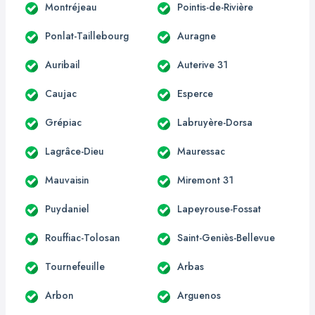
Montréjeau
Pointis-de-Rivière
Ponlat-Taillebourg
Auragne
Auribail
Auterive 31
Caujac
Esperce
Grépiac
Labruyère-Dorsa
Lagrâce-Dieu
Mauressac
Mauvaisin
Miremont 31
Puydaniel
Lapeyrouse-Fossat
Rouffiac-Tolosan
Saint-Geniès-Bellevue
Tournefeuille
Arbas
Arbon
Arguenos