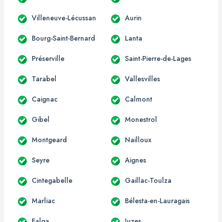
Villeneuve-Lécussan
Aurin
Bourg-Saint-Bernard
Lanta
Préserville
Saint-Pierre-de-Lages
Tarabel
Vallesvilles
Caignac
Calmont
Gibel
Monestrol
Montgeard
Nailloux
Seyre
Aignes
Cintegabelle
Gaillac-Toulza
Marliac
Bélesta-en-Lauragais
Falga
Juzes