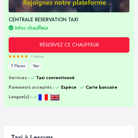
CENTRALE RESERVATION TAXI
Infos chauffeur
RÉSERVEZ CE CHAUFFEUR
5 étoiles
7 Places
Van
Services :
Taxi conventionné
Paiements acceptés :
Espèce
Carte bancaire
Langue(s) :
Taxi à Lescuns