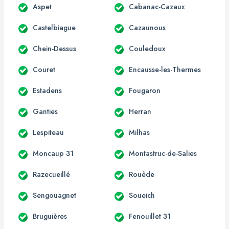
Aspet
Cabanac-Cazaux
Castelbiague
Cazaunous
Chein-Dessus
Couledoux
Couret
Encausse-les-Thermes
Estadens
Fougaron
Ganties
Herran
Lespiteau
Milhas
Moncaup 31
Montastruc-de-Salies
Razecueillé
Rouède
Sengouagnet
Soueich
Bruguières
Fenouillet 31