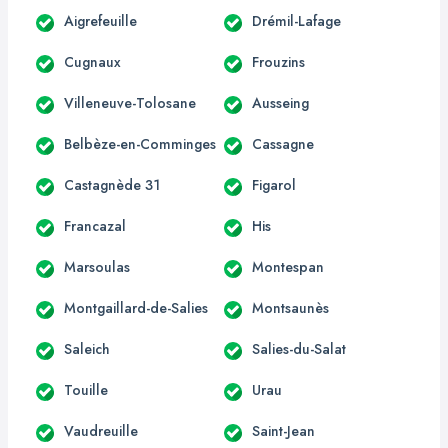
Aigrefeuille
Drémil-Lafage
Cugnaux
Frouzins
Villeneuve-Tolosane
Ausseing
Belbèze-en-Comminges
Cassagne
Castagnède 31
Figarol
Francazal
His
Marsoulas
Montespan
Montgaillard-de-Salies
Montsaunès
Saleich
Salies-du-Salat
Touille
Urau
Vaudreuille
Saint-Jean