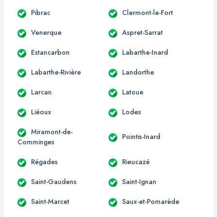
Pibrac
Clermont-le-Fort
Venerque
Aspret-Sarrat
Estancarbon
Labarthe-Inard
Labarthe-Rivière
Landorthe
Larcan
Latoue
Liéoux
Lodes
Miramont-de-
Pointis-Inard
Comminges
Régades
Rieucazé
Saint-Gaudens
Saint-Ignan
Saint-Marcet
Saux-et-Pomarède