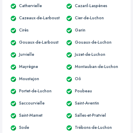
Cathervielle
Cazaril-Laspènes
Cazeaux-de-Larboust
Cier-de-Luchon
Cirès
Garin
Gouaux-de-Larboust
Gouaux-de-Luchon
Jurvielle
Juzet-de-Luchon
Mayrègne
Montauban-de-Luchon
Moustajon
Oô
Portet-de-Luchon
Poubeau
Saccourvielle
Saint-Aventin
Saint-Mamet
Salles-et-Pratviel
Sode
Trébons-de-Luchon