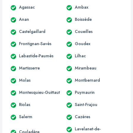
Agassac
Ambax
Anan
Boissède
Castelgaillard
Coueilles
Frontignan-Savès
Goudex
Labastide-Paumès
Lilhac
Martisserre
Mirambeau
Molas
Montbernard
Montesquieu-Guittaut
Puymaurin
Riolas
Saint-Frajou
Salerm
Cazères
Lavelanet-de-
Couladère