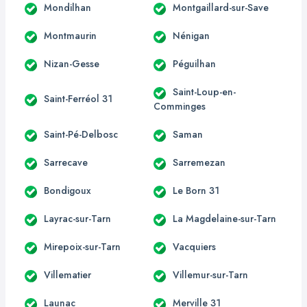
Mondilhan
Montgaillard-sur-Save
Montmaurin
Nénigan
Nizan-Gesse
Péguilhan
Saint-Loup-en-
Saint-Ferréol 31
Comminges
Saint-Pé-Delbosc
Saman
Sarrecave
Sarremezan
Bondigoux
Le Born 31
Layrac-sur-Tarn
La Magdelaine-sur-Tarn
Mirepoix-sur-Tarn
Vacquiers
Villematier
Villemur-sur-Tarn
Launac
Merville 31