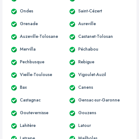
Ondes
Saint-Cézert
Grenade
Aureville
Auzeville-Tolosane
Castanet-Tolosan
Mervilla
Péchabou
Pechbusque
Rebigue
Vieille-Toulouse
Vigoulet-Auzil
Bax
Canens
Castagnac
Gensac-sur-Garonne
Goutevernisse
Gouzens
Lahitère
Latour
Latrape
Mailholas