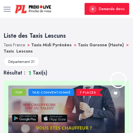
Demande devis
Liste des Taxis Lescuns
Taxis France
>
Taxis Midi Pyrénées
>
Taxis Garonne (Haute)
>
Taxis Lescuns
Département 31
Résultat :
Taxi(s)
1
TOP
TAXI CONVENTIONNÉ
7 PLACES