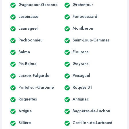
Gagnac-sur-Garonne
Gratentour
Lespinasse
Fonbeauzard
Launaguet
Montberon
Pechbonnieu
Saint-Loup-Cammas
Balma
Flourens
Pin-Balma
Goyrans
Lacroix-Falgarde
Pinsaguel
Portet-sur-Garonne
Roques 31
Roquettes
Antignac
Artigue
Bagnères-de-Luchon
Billière
Castillon-de-Larboust