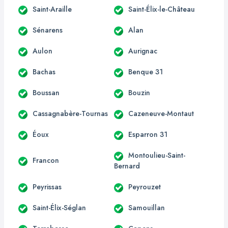
Saint-Araille
Saint-Élix-le-Château
Sénarens
Alan
Aulon
Aurignac
Bachas
Benque 31
Boussan
Bouzin
Cassagnabère-Tournas
Cazeneuve-Montaut
Éoux
Esparron 31
Montoulieu-Saint-
Francon
Bernard
Peyrissas
Peyrouzet
Saint-Élix-Séglan
Samouillan