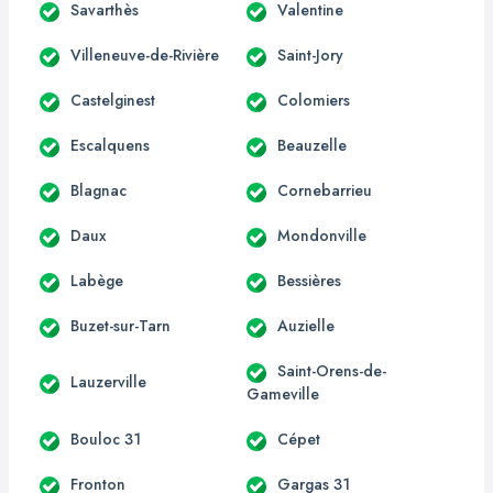
Savarthès
Valentine
Villeneuve-de-Rivière
Saint-Jory
Castelginest
Colomiers
Escalquens
Beauzelle
Blagnac
Cornebarrieu
Daux
Mondonville
Labège
Bessières
Buzet-sur-Tarn
Auzielle
Saint-Orens-de-
Lauzerville
Gameville
Bouloc 31
Cépet
Fronton
Gargas 31