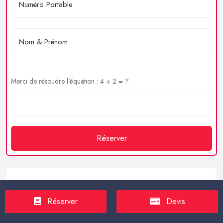
Merci de résoudre l'équation : 4 + 2 = ?
Réserver
Service client
Réserver
Devis
https://proxilive.fr