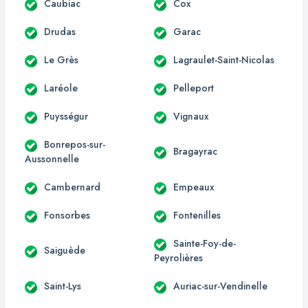
Caubiac
Cox
Drudas
Garac
Le Grès
Lagraulet-Saint-Nicolas
Laréole
Pelleport
Puysségur
Vignaux
Bonrepos-sur-
Bragayrac
Aussonnelle
Cambernard
Empeaux
Fonsorbes
Fontenilles
Sainte-Foy-de-
Saiguède
Peyrolières
Saint-Lys
Auriac-sur-Vendinelle