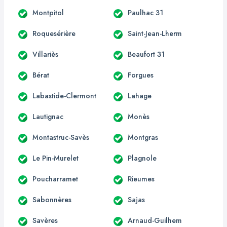
Montpitol
Paulhac 31
Roquesérière
Saint-Jean-Lherm
Villariès
Beaufort 31
Bérat
Forgues
Labastide-Clermont
Lahage
Lautignac
Monès
Montastruc-Savès
Montgras
Le Pin-Murelet
Plagnole
Poucharramet
Rieumes
Sabonnères
Sajas
Savères
Arnaud-Guilhem