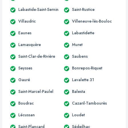
Labastide-Saint-Sernin
Saint-Rustice
Villaudric
Villeneuve-lès-Bouloc
Eaunes
Labastidette
Lamasquère
Muret
Saint-Clar-de-Rivière
Saubens
Seysses
Bonrepos-Riquet
Gauré
Lavalette 31
Saint-Marcel-Paulel
Balesta
Boudrac
Cazaril-Tambourès
Lécussan
Loudet
Saint-Plancard
Sédeilhac