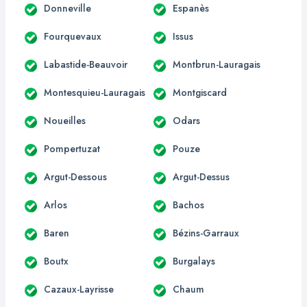
Donneville
Espanès
Fourquevaux
Issus
Labastide-Beauvoir
Montbrun-Lauragais
Montesquieu-Lauragais
Montgiscard
Noueilles
Odars
Pompertuzat
Pouze
Argut-Dessous
Argut-Dessus
Arlos
Bachos
Baren
Bézins-Garraux
Boutx
Burgalays
Cazaux-Layrisse
Chaum