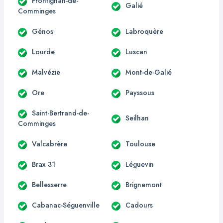
Frontignan-de-
Galié
Comminges
Génos
Labroquère
Lourde
Luscan
Malvézie
Mont-de-Galié
Ore
Payssous
Saint-Bertrand-de-
Seilhan
Comminges
Valcabrère
Toulouse
Brax 31
Léguevin
Bellesserre
Brignemont
Cabanac-Séguenville
Cadours