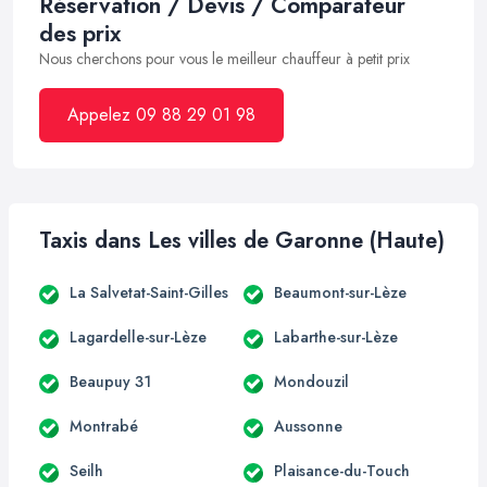
Réservation / Devis / Comparateur
des prix
Nous cherchons pour vous le meilleur chauffeur à petit prix
Appelez 09 88 29 01 98
Taxis dans Les villes de Garonne (Haute)
La Salvetat-Saint-Gilles
Beaumont-sur-Lèze
Lagardelle-sur-Lèze
Labarthe-sur-Lèze
Beaupuy 31
Mondouzil
Montrabé
Aussonne
Seilh
Plaisance-du-Touch