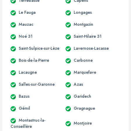
Terrebasse
Capens
Le Fauga
Longages
Mauzac
Montgazin
Noé 31
Saint-Hilaire 31
Saint-Sulpice-sur-Lèze
Lavernose-Lacasse
Bois-de-la-Pierre
Carbonne
Lacaugne
Marquefave
Salles-sur-Garonne
Azas
Bazus
Garidech
Gémil
Gragnague
Montastruc-la-
Montjoire
Conseillère