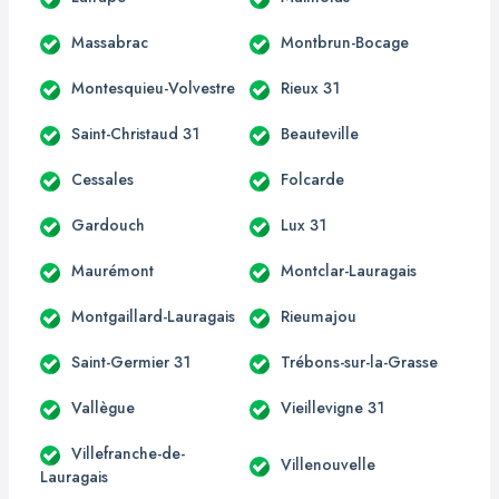
Massabrac
Montbrun-Bocage
Montesquieu-Volvestre
Rieux 31
Saint-Christaud 31
Beauteville
Cessales
Folcarde
Gardouch
Lux 31
Maurémont
Montclar-Lauragais
Montgaillard-Lauragais
Rieumajou
Saint-Germier 31
Trébons-sur-la-Grasse
Vallègue
Vieillevigne 31
Villefranche-de-
Villenouvelle
Lauragais