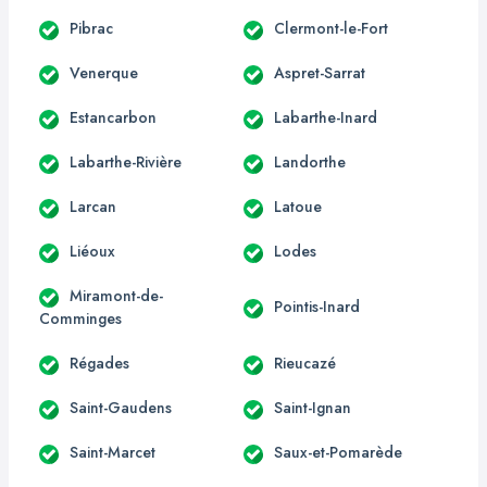
Pibrac
Clermont-le-Fort
Venerque
Aspret-Sarrat
Estancarbon
Labarthe-Inard
Labarthe-Rivière
Landorthe
Larcan
Latoue
Liéoux
Lodes
Miramont-de-
Pointis-Inard
Comminges
Régades
Rieucazé
Saint-Gaudens
Saint-Ignan
Saint-Marcet
Saux-et-Pomarède