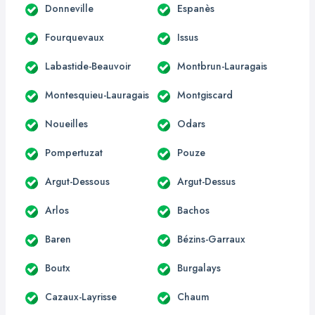
Donneville
Espanès
Fourquevaux
Issus
Labastide-Beauvoir
Montbrun-Lauragais
Montesquieu-Lauragais
Montgiscard
Noueilles
Odars
Pompertuzat
Pouze
Argut-Dessous
Argut-Dessus
Arlos
Bachos
Baren
Bézins-Garraux
Boutx
Burgalays
Cazaux-Layrisse
Chaum