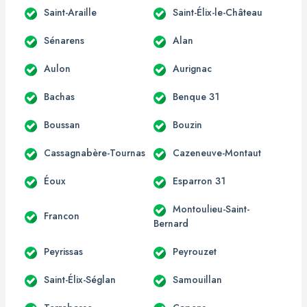
Saint-Araille
Saint-Élix-le-Château
Sénarens
Alan
Aulon
Aurignac
Bachas
Benque 31
Boussan
Bouzin
Cassagnabère-Tournas
Cazeneuve-Montaut
Éoux
Esparron 31
Montoulieu-Saint-
Francon
Bernard
Peyrissas
Peyrouzet
Saint-Élix-Séglan
Samouillan