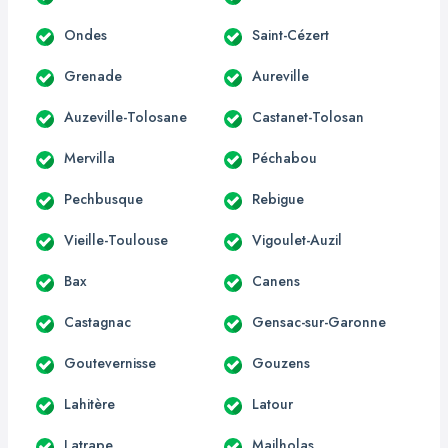
Ondes
Saint-Cézert
Grenade
Aureville
Auzeville-Tolosane
Castanet-Tolosan
Mervilla
Péchabou
Pechbusque
Rebigue
Vieille-Toulouse
Vigoulet-Auzil
Bax
Canens
Castagnac
Gensac-sur-Garonne
Goutevernisse
Gouzens
Lahitère
Latour
Latrape
Mailholas