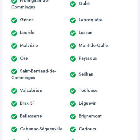
Frontignan-de-
Galié
Comminges
Génos
Labroquère
Lourde
Luscan
Malvézie
Mont-de-Galié
Ore
Payssous
Saint-Bertrand-de-
Seilhan
Comminges
Valcabrère
Toulouse
Brax 31
Léguevin
Bellesserre
Brignemont
Cabanac-Séguenville
Cadours