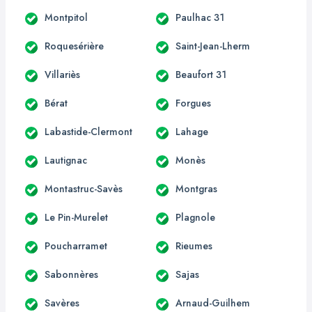
Montpitol
Paulhac 31
Roquesérière
Saint-Jean-Lherm
Villariès
Beaufort 31
Bérat
Forgues
Labastide-Clermont
Lahage
Lautignac
Monès
Montastruc-Savès
Montgras
Le Pin-Murelet
Plagnole
Poucharramet
Rieumes
Sabonnères
Sajas
Savères
Arnaud-Guilhem