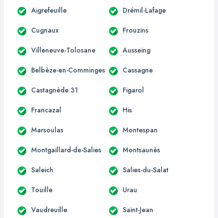
Aigrefeuille
Drémil-Lafage
Cugnaux
Frouzins
Villeneuve-Tolosane
Ausseing
Belbèze-en-Comminges
Cassagne
Castagnède 31
Figarol
Francazal
His
Marsoulas
Montespan
Montgaillard-de-Salies
Montsaunès
Saleich
Salies-du-Salat
Touille
Urau
Vaudreuille
Saint-Jean