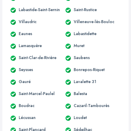
Labastide-Saint-Sernin
Saint-Rustice
Villaudric
Villeneuve-lès-Bouloc
Eaunes
Labastidette
Lamasquère
Muret
Saint-Clar-de-Rivière
Saubens
Seysses
Bonrepos-Riquet
Gauré
Lavalette 31
Saint-Marcel-Paulel
Balesta
Boudrac
Cazaril-Tambourès
Lécussan
Loudet
Saint-Plancard
Sédeilhac