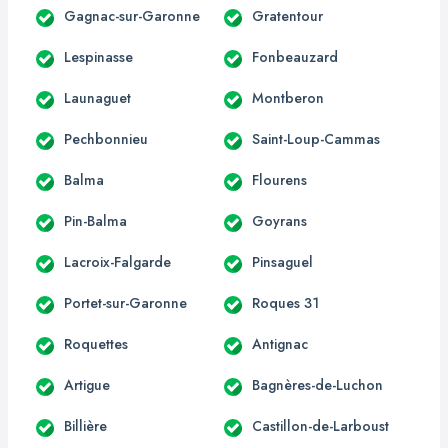
Gagnac-sur-Garonne
Gratentour
Lespinasse
Fonbeauzard
Launaguet
Montberon
Pechbonnieu
Saint-Loup-Cammas
Balma
Flourens
Pin-Balma
Goyrans
Lacroix-Falgarde
Pinsaguel
Portet-sur-Garonne
Roques 31
Roquettes
Antignac
Artigue
Bagnères-de-Luchon
Billière
Castillon-de-Larboust