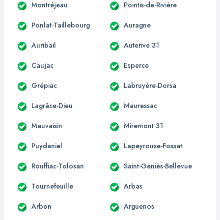
Montréjeau
Pointis-de-Rivière
Ponlat-Taillebourg
Auragne
Auribail
Auterive 31
Caujac
Esperce
Grépiac
Labruyère-Dorsa
Lagrâce-Dieu
Mauressac
Mauvaisin
Miremont 31
Puydaniel
Lapeyrouse-Fossat
Rouffiac-Tolosan
Saint-Geniès-Bellevue
Tournefeuille
Arbas
Arbon
Arguenos