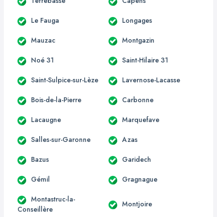
Terrebasse
Capens
Le Fauga
Longages
Mauzac
Montgazin
Noé 31
Saint-Hilaire 31
Saint-Sulpice-sur-Lèze
Lavernose-Lacasse
Bois-de-la-Pierre
Carbonne
Lacaugne
Marquefave
Salles-sur-Garonne
Azas
Bazus
Garidech
Gémil
Gragnague
Montastruc-la-
Montjoire
Conseillère