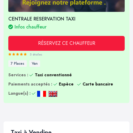
CENTRALE RESERVATION TAXI
Infos chauffeur
RÉSERVEZ CE CHAUFFEUR
5 étoiles
7 Places
Van
Services :
Taxi conventionné
Paiements acceptés :
Espèce
Carte bancaire
Langue(s) :
Taxi à Vendine