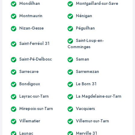
Mondilhan
Montgaillard-sur-Save
Montmaurin
Nénigan
Nizan-Gesse
Péguilhan
Saint-Loup-en-
Saint-Ferréol 31
Comminges
Saint-Pé-Delbosc
Saman
Sarrecave
Sarremezan
Bondigoux
Le Born 31
Layrac-sur-Tarn
La Magdelaine-sur-Tarn
Mirepoix-sur-Tarn
Vacquiers
Villematier
Villemur-sur-Tarn
Launac
Merville 31