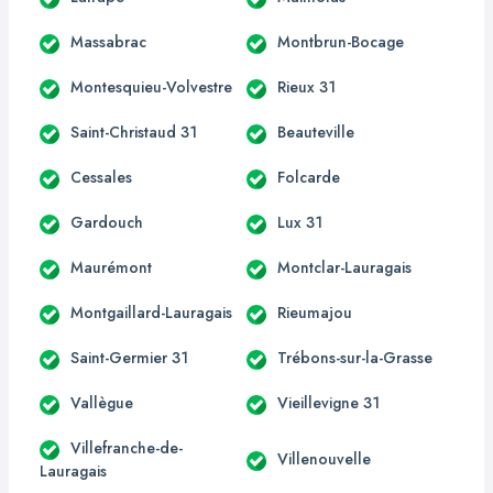
Massabrac
Montbrun-Bocage
Montesquieu-Volvestre
Rieux 31
Saint-Christaud 31
Beauteville
Cessales
Folcarde
Gardouch
Lux 31
Maurémont
Montclar-Lauragais
Montgaillard-Lauragais
Rieumajou
Saint-Germier 31
Trébons-sur-la-Grasse
Vallègue
Vieillevigne 31
Villefranche-de-
Villenouvelle
Lauragais