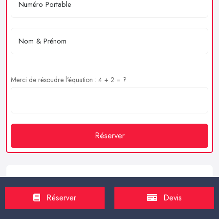
Merci de résoudre l'équation : 4 + 2 = ?
Réserver
Service client
Réserver
Devis
https://proxilive.fr