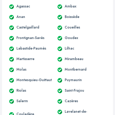
Agassac
Ambax
Anan
Boissède
Castelgaillard
Coueilles
Frontignan-Savès
Goudex
Labastide-Paumès
Lilhac
Martisserre
Mirambeau
Molas
Montbernard
Montesquieu-Guittaut
Puymaurin
Riolas
Saint-Frajou
Salerm
Cazères
Lavelanet-de-
Couladère