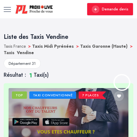
Demande devis
Liste des Taxis Vendine
Taxis France
>
Taxis Midi Pyrénées
>
Taxis Garonne (Haute)
>
Taxis Vendine
Département 31
Résultat :
Taxi(s)
1
TOP
TAXI CONVENTIONNÉ
7 PLACES