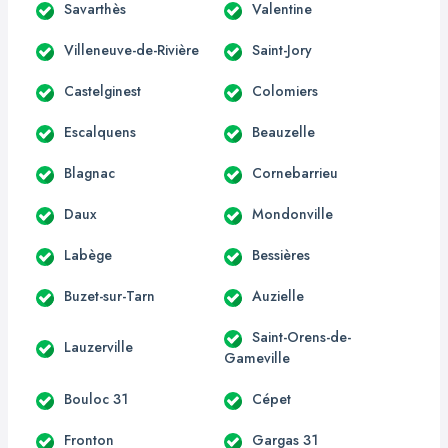
Savarthès
Valentine
Villeneuve-de-Rivière
Saint-Jory
Castelginest
Colomiers
Escalquens
Beauzelle
Blagnac
Cornebarrieu
Daux
Mondonville
Labège
Bessières
Buzet-sur-Tarn
Auzielle
Saint-Orens-de-
Lauzerville
Gameville
Bouloc 31
Cépet
Fronton
Gargas 31