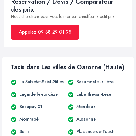
Réservation / Devis / Comparateur
des prix
Nous cherchons pour vous le meilleur chauffeur à petit prix
Appelez 09 88 29 01 98
Taxis dans Les villes de Garonne (Haute)
La Salvetat-Saint-Gilles
Beaumont-sur-Lèze
Lagardelle-sur-Lèze
Labarthe-sur-Lèze
Beaupuy 31
Mondouzil
Montrabé
Aussonne
Seilh
Plaisance-du-Touch