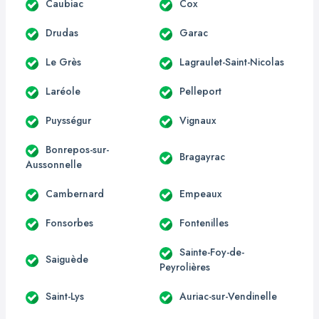
Caubiac
Cox
Drudas
Garac
Le Grès
Lagraulet-Saint-Nicolas
Laréole
Pelleport
Puysségur
Vignaux
Bonrepos-sur-
Bragayrac
Aussonnelle
Cambernard
Empeaux
Fonsorbes
Fontenilles
Sainte-Foy-de-
Saiguède
Peyrolières
Saint-Lys
Auriac-sur-Vendinelle