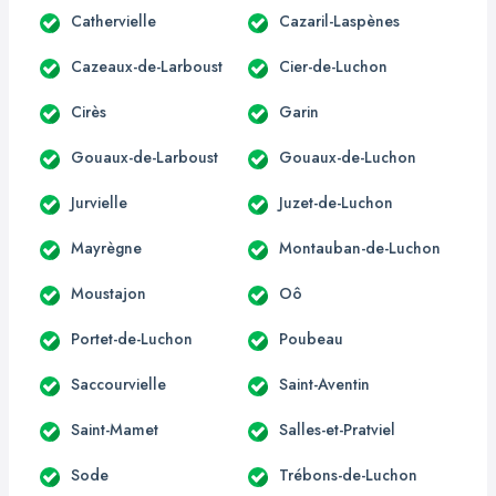
Cathervielle
Cazaril-Laspènes
Cazeaux-de-Larboust
Cier-de-Luchon
Cirès
Garin
Gouaux-de-Larboust
Gouaux-de-Luchon
Jurvielle
Juzet-de-Luchon
Mayrègne
Montauban-de-Luchon
Moustajon
Oô
Portet-de-Luchon
Poubeau
Saccourvielle
Saint-Aventin
Saint-Mamet
Salles-et-Pratviel
Sode
Trébons-de-Luchon