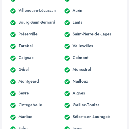
Villeneuve-Lécussan
Aurin
Bourg-Saint-Bernard
Lanta
Préserville
Saint-Pierre-de-Lages
Tarabel
Vallesvilles
Caignac
Calmont
Gibel
Monestrol
Montgeard
Nailloux
Seyre
Aignes
Cintegabelle
Gaillac-Toulza
Marliac
Bélesta-en-Lauragais
Falga
Juzes