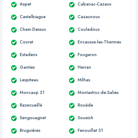
Aspet
Cabanac-Cazaux
Castelbiague
Cazaunous
Chein-Dessus
Couledoux
Couret
Encausse-les-Thermes
Estadens
Fougaron
Ganties
Herran
Lespiteau
Milhas
Moncaup 31
Montastruc-de-Salies
Razecueillé
Rouède
Sengouagnet
Soueich
Bruguières
Fenouillet 31