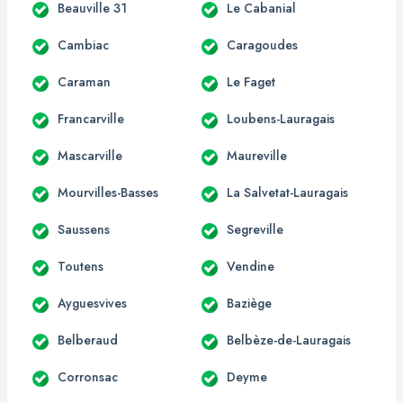
Beauville 31
Le Cabanial
Cambiac
Caragoudes
Caraman
Le Faget
Francarville
Loubens-Lauragais
Mascarville
Maureville
Mourvilles-Basses
La Salvetat-Lauragais
Saussens
Segreville
Toutens
Vendine
Ayguesvives
Baziège
Belberaud
Belbèze-de-Lauragais
Corronsac
Deyme