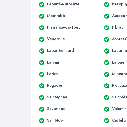
Labarthe-sur-Lèze
Beaupuy
Montrabé
Ausson
Plaisance-du-Touch
Pibrac
Venerque
Aspret-S
Labarthe-Inard
Labarthe
Larcan
Latoue
Lodes
Miramo
Régades
Rieucaz
Saint-Ignan
Saint-Ma
Savarthès
Valenti
Saint-Jory
Castelgi