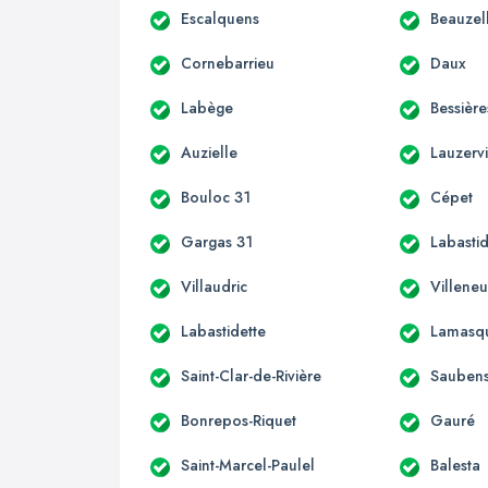
Escalquens
Beauzel
Cornebarrieu
Daux
Labège
Bessière
Auzielle
Lauzervi
Bouloc 31
Cépet
Gargas 31
Labastid
Villaudric
Villene
Labastidette
Lamasq
Saint-Clar-de-Rivière
Sauben
Bonrepos-Riquet
Gauré
Saint-Marcel-Paulel
Balesta