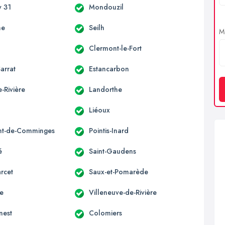
 31
Mondouzil
ne
Seilh
Me
Clermont-le-Fort
arrat
Estancarbon
-Rivière
Landorthe
Liéoux
nt-de-Comminges
Pointis-Inard
é
Saint-Gaudens
rcet
Saux-et-Pomarède
ne
Villeneuve-de-Rivière
nest
Colomiers