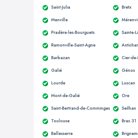
Saint-Julia
Bretx
Menville
Mérenvi
Pradère-les-Bourguets
Sainte-L
Ramonville-Saint-Agne
Anticha
Barbazan
Cier-de-
Galié
Génos
Lourde
Luscan
Mont-de-Galié
Ore
Saint-Bertrand-de-Comminges
Seilhan
Toulouse
Brax 31
Bellesserre
Brignem