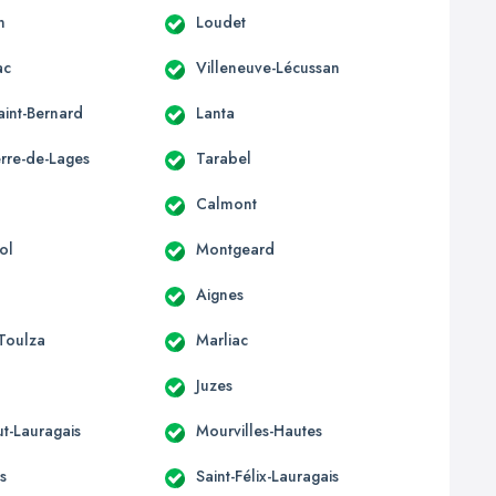
n
Loudet
ac
Villeneuve-Lécussan
aint-Bernard
Lanta
erre-de-Lages
Tarabel
Calmont
ol
Montgeard
Aignes
-Toulza
Marliac
Juzes
t-Lauragais
Mourvilles-Hautes
s
Saint-Félix-Lauragais