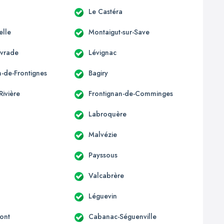
Le Castéra
elle
Montaigut-sur-Save
ivrade
Lévignac
n-de-Frontignes
Bagiry
Rivière
Frontignan-de-Comminges
Labroquère
Malvézie
Payssous
Valcabrère
Léguevin
ont
Cabanac-Séguenville