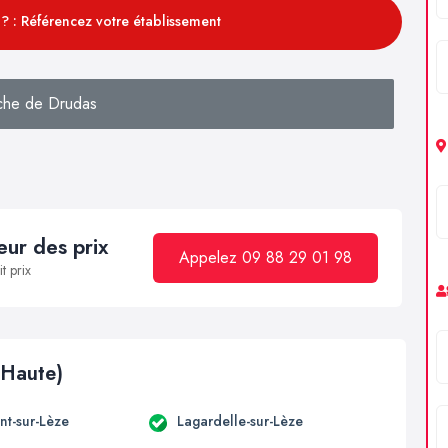
? : Référencez votre établissement
che de Drudas
ur des prix
Appelez 09 88 29 01 98
t prix
(Haute)
t-sur-Lèze
Lagardelle-sur-Lèze