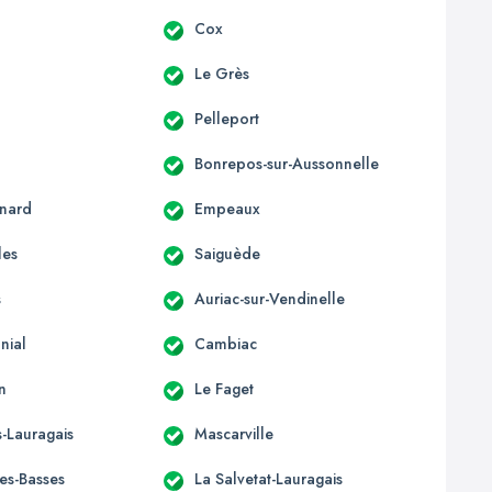
c
Cox
Le Grès
Pelleport
Bonrepos-sur-Aussonnelle
nard
Empeaux
les
Saiguède
s
Auriac-sur-Vendinelle
nial
Cambiac
n
Le Faget
-Lauragais
Mascarville
les-Basses
La Salvetat-Lauragais