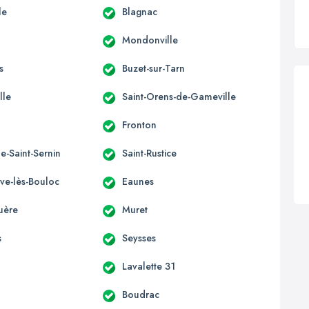
le
Blagnac
Mondonville
s
Buzet-sur-Tarn
lle
Saint-Orens-de-Gameville
Fronton
e-Saint-Sernin
Saint-Rustice
uve-lès-Bouloc
Eaunes
uère
Muret
s
Seysses
Lavalette 31
Boudrac