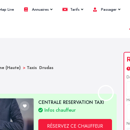
ap Live
Annuaires
Tarifs
Passager
R
ne (Haute)
>
Taxis Drudas
D
H
CENTRALE RESERVATION TAXI
Infos chauffeur
N
RÉSERVEZ CE CHAUFFEUR