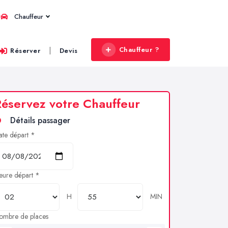
Chauffeur
Chauffeur ?
|
Réserver
Devis
éservez votre Chauffeur
Détails passager
ate départ *
eure départ *
H
MIN
ombre de places