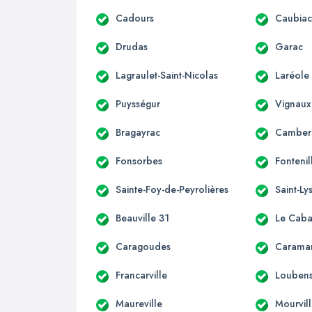
Cadours
Caubia
Drudas
Garac
Lagraulet-Saint-Nicolas
Laréole
Puysségur
Vignaux
Bragayrac
Camber
Fonsorbes
Fontenil
Sainte-Foy-de-Peyrolières
Saint-Ly
Beauville 31
Le Caba
Caragoudes
Carama
Francarville
Loubens
Maureville
Mourvil