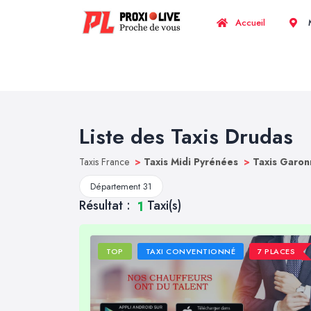
Accueil
M
Liste des Taxis Drudas
Taxis France
>
Taxis Midi Pyrénées
>
Taxis Garon
Département 31
Résultat :
Taxi(s)
1
TOP
TAXI CONVENTIONNÉ
7 PLACES