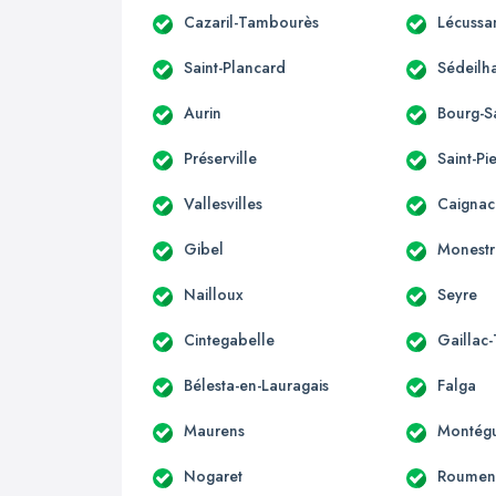
Cazaril-Tambourès
Lécussa
Saint-Plancard
Sédeilh
Aurin
Bourg-S
Préserville
Saint-Pi
Vallesvilles
Caignac
Gibel
Monestr
Nailloux
Seyre
Cintegabelle
Gaillac
Bélesta-en-Lauragais
Falga
Maurens
Montégu
Nogaret
Roumen