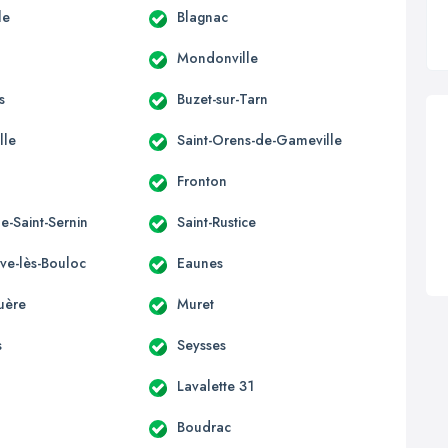
le
Blagnac
Mondonville
s
Buzet-sur-Tarn
lle
Saint-Orens-de-Gameville
Fronton
e-Saint-Sernin
Saint-Rustice
uve-lès-Bouloc
Eaunes
uère
Muret
s
Seysses
Lavalette 31
Boudrac