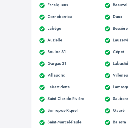
Escalquens
Beauzel
Cornebarrieu
Daux
Labège
Bessière
Auzielle
Lauzervi
Bouloc 31
Cépet
Gargas 31
Labastid
Villaudric
Villene
Labastidette
Lamasq
Saint-Clar-de-Rivière
Sauben
Bonrepos-Riquet
Gauré
Saint-Marcel-Paulel
Balesta