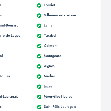
n
Loudet
ac
Villeneuve-Lécussan
aint-Bernard
Lanta
erre-de-Lages
Tarabel
Calmont
ol
Montgeard
Aignes
-Toulza
Marliac
Juzes
t-Lauragais
Mourvilles-Hautes
s
Saint-Félix-Lauragais