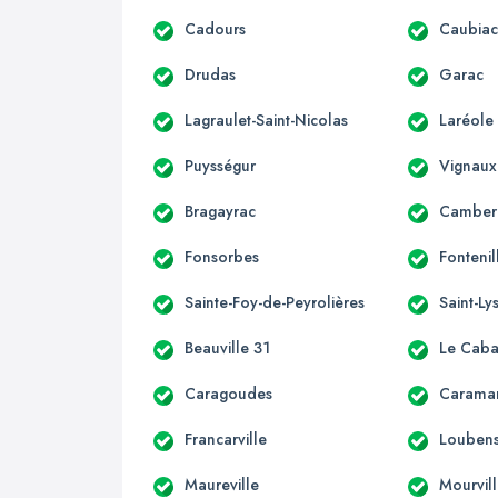
Cadours
Caubia
Drudas
Garac
Lagraulet-Saint-Nicolas
Laréole
Puysségur
Vignaux
Bragayrac
Camber
Fonsorbes
Fontenil
Sainte-Foy-de-Peyrolières
Saint-Ly
Beauville 31
Le Caba
Caragoudes
Carama
Francarville
Loubens
Maureville
Mourvil