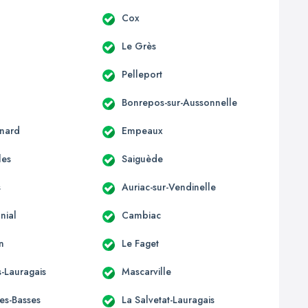
c
Cox
Le Grès
Pelleport
Bonrepos-sur-Aussonnelle
nard
Empeaux
les
Saiguède
s
Auriac-sur-Vendinelle
nial
Cambiac
n
Le Faget
-Lauragais
Mascarville
les-Basses
La Salvetat-Lauragais