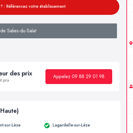
? : Référencez votre établissement
de Salies-du-Salat
ur des prix
Appelez 09 88 29 01 98
t prix
(Haute)
t-sur-Lèze
Lagardelle-sur-Lèze