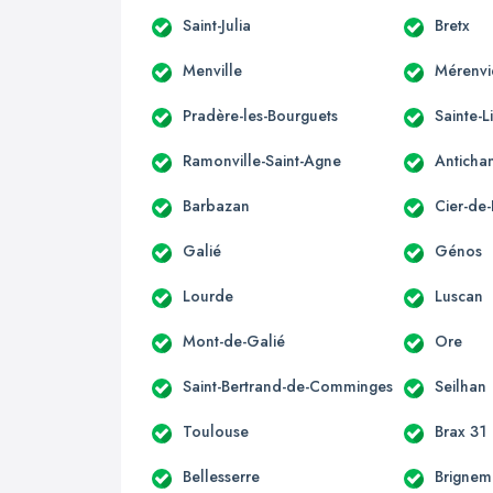
Saint-Julia
Bretx
Menville
Mérenvi
Pradère-les-Bourguets
Sainte-L
Ramonville-Saint-Agne
Anticha
Barbazan
Cier-de-
Galié
Génos
Lourde
Luscan
Mont-de-Galié
Ore
Saint-Bertrand-de-Comminges
Seilhan
Toulouse
Brax 31
Bellesserre
Brignem