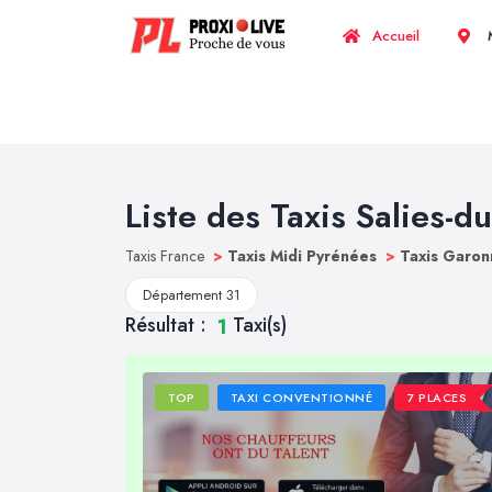
Accueil
M
Liste des Taxis Salies-du
Taxis France
>
Taxis Midi Pyrénées
>
Taxis Garon
Département 31
Résultat :
Taxi(s)
1
TOP
TAXI CONVENTIONNÉ
7 PLACES