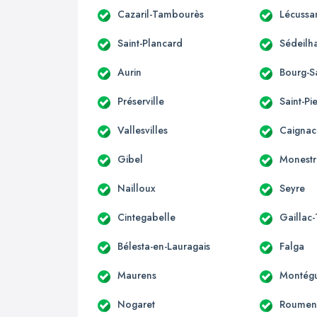
Cazaril-Tambourès
Lécussa
Saint-Plancard
Sédeilh
Aurin
Bourg-S
Préserville
Saint-Pi
Vallesvilles
Caignac
Gibel
Monestr
Nailloux
Seyre
Cintegabelle
Gaillac
Bélesta-en-Lauragais
Falga
Maurens
Montégu
Nogaret
Roumen