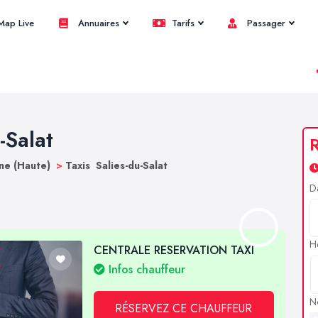
ap Live
Annuaires
Tarifs
Passager
-Salat
R
ne (Haute)
>
Taxis Salies-du-Salat
D
H
CENTRALE RESERVATION TAXI
Infos chauffeur
N
RÉSERVEZ CE CHAUFFEUR