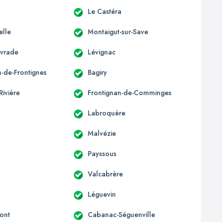
Le Castéra
elle
Montaigut-sur-Save
ivrade
Lévignac
n-de-Frontignes
Bagiry
Rivière
Frontignan-de-Comminges
Labroquère
Malvézie
Payssous
Valcabrère
Léguevin
ont
Cabanac-Séguenville