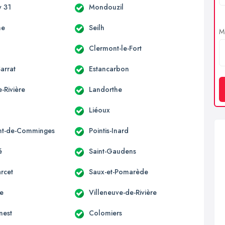
 31
Mondouzil
ne
Seilh
Me
Clermont-le-Fort
arrat
Estancarbon
-Rivière
Landorthe
Liéoux
nt-de-Comminges
Pointis-Inard
é
Saint-Gaudens
rcet
Saux-et-Pomarède
ne
Villeneuve-de-Rivière
nest
Colomiers