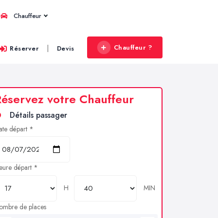
Chauffeur
Chauffeur ?
|
Réserver
Devis
éservez votre Chauffeur
Détails passager
ate départ *
eure départ *
H
MIN
ombre de places