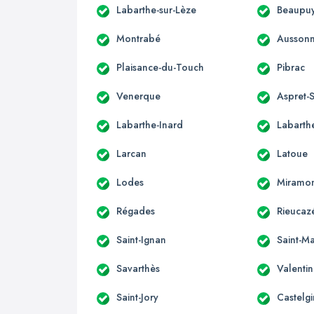
Labarthe-sur-Lèze
Beaupuy
Montrabé
Ausson
Plaisance-du-Touch
Pibrac
Venerque
Aspret-S
Labarthe-Inard
Labarthe
Larcan
Latoue
Lodes
Miramo
Régades
Rieucaz
Saint-Ignan
Saint-Ma
Savarthès
Valenti
Saint-Jory
Castelgi