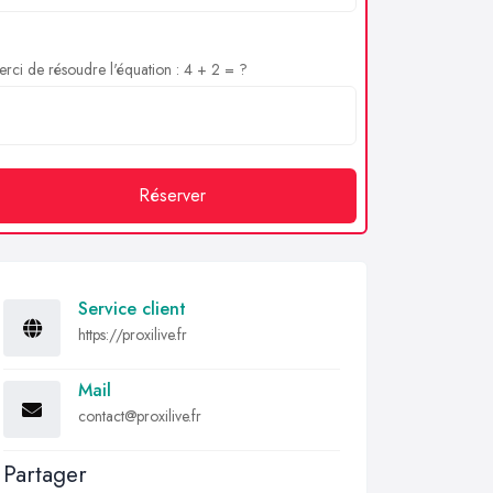
rci de résoudre l'équation : 4 + 2 = ?
Réserver
Service client
https://proxilive.fr
Mail
contact@proxilive.fr
Partager