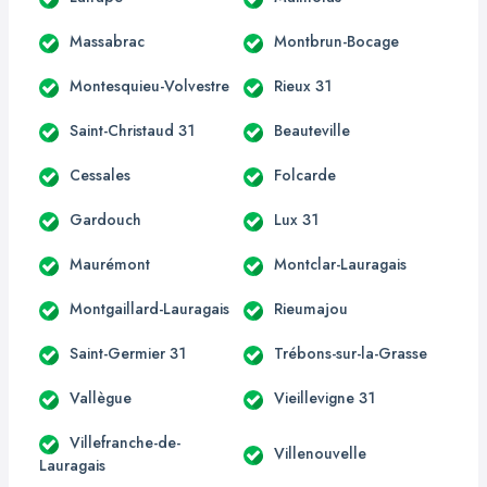
Massabrac
Montbrun-Bocage
Montesquieu-Volvestre
Rieux 31
Saint-Christaud 31
Beauteville
Cessales
Folcarde
Gardouch
Lux 31
Maurémont
Montclar-Lauragais
Montgaillard-Lauragais
Rieumajou
Saint-Germier 31
Trébons-sur-la-Grasse
Vallègue
Vieillevigne 31
Villefranche-de-
Villenouvelle
Lauragais