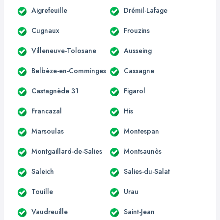
Aigrefeuille
Drémil-Lafage
Cugnaux
Frouzins
Villeneuve-Tolosane
Ausseing
Belbèze-en-Comminges
Cassagne
Castagnède 31
Figarol
Francazal
His
Marsoulas
Montespan
Montgaillard-de-Salies
Montsaunès
Saleich
Salies-du-Salat
Touille
Urau
Vaudreuille
Saint-Jean