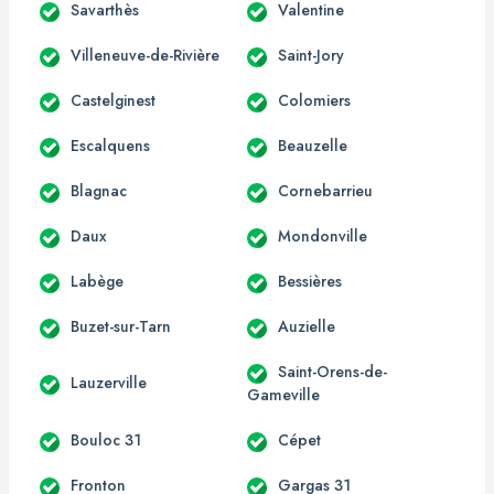
Savarthès
Valentine
Villeneuve-de-Rivière
Saint-Jory
Castelginest
Colomiers
Escalquens
Beauzelle
Blagnac
Cornebarrieu
Daux
Mondonville
Labège
Bessières
Buzet-sur-Tarn
Auzielle
Saint-Orens-de-
Lauzerville
Gameville
Bouloc 31
Cépet
Fronton
Gargas 31