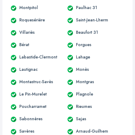
Montpitol
Paulhac 31
Roquesérière
Saint-Jean-Lherm
Villariès
Beaufort 31
Bérat
Forgues
Labastide-Clermont
Lahage
Lautignac
Monès
Montastruc-Savès
Montgras
Le Pin-Murelet
Plagnole
Poucharramet
Rieumes
Sabonnères
Sajas
Savères
Arnaud-Guilhem