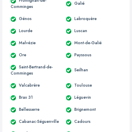
Frontignan-de-
Galié
Comminges
Génos
Labroquère
Lourde
Luscan
Malvézie
Mont-de-Galié
Ore
Payssous
Saint-Bertrand-de-
Seilhan
Comminges
Valcabrère
Toulouse
Brax 31
Léguevin
Bellesserre
Brignemont
Cabanac-Séguenville
Cadours