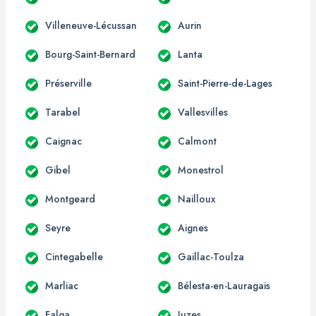
Villeneuve-Lécussan
Aurin
Bourg-Saint-Bernard
Lanta
Préserville
Saint-Pierre-de-Lages
Tarabel
Vallesvilles
Caignac
Calmont
Gibel
Monestrol
Montgeard
Nailloux
Seyre
Aignes
Cintegabelle
Gaillac-Toulza
Marliac
Bélesta-en-Lauragais
Falga
Juzes