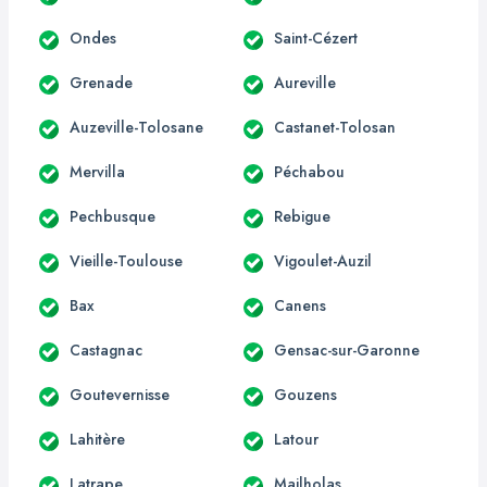
Ondes
Saint-Cézert
Grenade
Aureville
Auzeville-Tolosane
Castanet-Tolosan
Mervilla
Péchabou
Pechbusque
Rebigue
Vieille-Toulouse
Vigoulet-Auzil
Bax
Canens
Castagnac
Gensac-sur-Garonne
Goutevernisse
Gouzens
Lahitère
Latour
Latrape
Mailholas