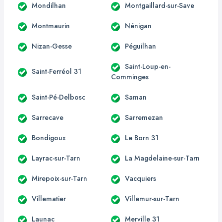
Mondilhan
Montgaillard-sur-Save
Montmaurin
Nénigan
Nizan-Gesse
Péguilhan
Saint-Loup-en-
Saint-Ferréol 31
Comminges
Saint-Pé-Delbosc
Saman
Sarrecave
Sarremezan
Bondigoux
Le Born 31
Layrac-sur-Tarn
La Magdelaine-sur-Tarn
Mirepoix-sur-Tarn
Vacquiers
Villematier
Villemur-sur-Tarn
Launac
Merville 31