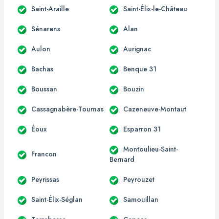
Saint-Araille
Saint-Élix-le-Château
Sénarens
Alan
Aulon
Aurignac
Bachas
Benque 31
Boussan
Bouzin
Cassagnabère-Tournas
Cazeneuve-Montaut
Éoux
Esparron 31
Montoulieu-Saint-
Francon
Bernard
Peyrissas
Peyrouzet
Saint-Élix-Séglan
Samouillan