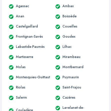
Agassac
Ambax
Anan
Boissède
Castelgaillard
Coueilles
Frontignan-Savès
Goudex
Labastide-Paumès
Lilhac
Martisserre
Mirambeau
Molas
Montbernard
Montesquieu-Guittaut
Puymaurin
Riolas
Saint-Frajou
Salerm
Cazères
Lavelanet-de-
Couladère