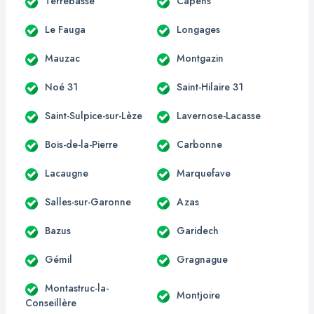
Terrebasse
Capens
Le Fauga
Longages
Mauzac
Montgazin
Noé 31
Saint-Hilaire 31
Saint-Sulpice-sur-Lèze
Lavernose-Lacasse
Bois-de-la-Pierre
Carbonne
Lacaugne
Marquefave
Salles-sur-Garonne
Azas
Bazus
Garidech
Gémil
Gragnague
Montastruc-la-
Montjoire
Conseillère