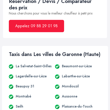
Réservation / Devis / Comparateur
des prix
Nous cherchons pour vous le meilleur chauffeur à petit prix
Appelez 09 88 29 01 98
Taxis dans Les villes de Garonne (Haute)
La Salvetat-Saint-Gilles
Beaumont-sur-Lèze
Lagardelle-sur-Lèze
Labarthe-sur-Lèze
Beaupuy 31
Mondouzil
Montrabé
Aussonne
Seilh
Plaisance-du-Touch