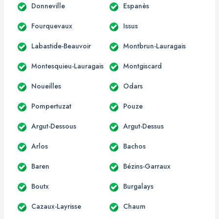
Donneville
Espanès
Fourquevaux
Issus
Labastide-Beauvoir
Montbrun-Lauragais
Montesquieu-Lauragais
Montgiscard
Noueilles
Odars
Pompertuzat
Pouze
Argut-Dessous
Argut-Dessus
Arlos
Bachos
Baren
Bézins-Garraux
Boutx
Burgalays
Cazaux-Layrisse
Chaum