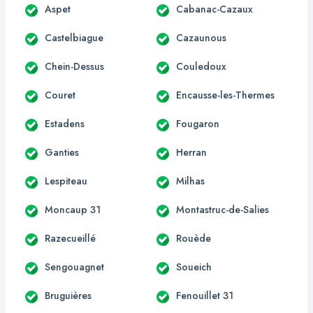
Aspet
Cabanac-Cazaux
Castelbiague
Cazaunous
Chein-Dessus
Couledoux
Couret
Encausse-les-Thermes
Estadens
Fougaron
Ganties
Herran
Lespiteau
Milhas
Moncaup 31
Montastruc-de-Salies
Razecueillé
Rouède
Sengouagnet
Soueich
Bruguières
Fenouillet 31