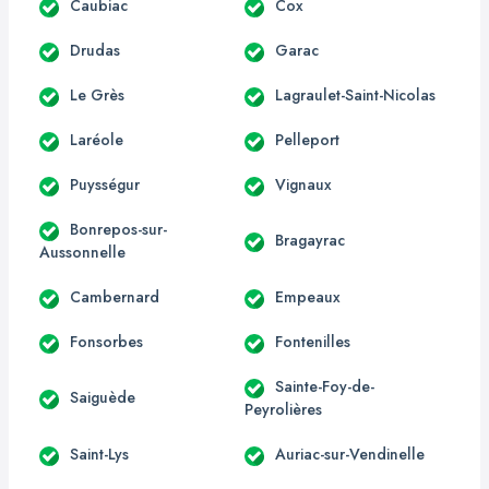
Caubiac
Cox
Drudas
Garac
Le Grès
Lagraulet-Saint-Nicolas
Laréole
Pelleport
Puysségur
Vignaux
Bonrepos-sur-
Bragayrac
Aussonnelle
Cambernard
Empeaux
Fonsorbes
Fontenilles
Sainte-Foy-de-
Saiguède
Peyrolières
Saint-Lys
Auriac-sur-Vendinelle