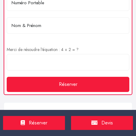
Merci de résoudre l'équation : 4 + 2 = ?
Réserver
Service client
Réserver
Devis
https://proxilive.fr