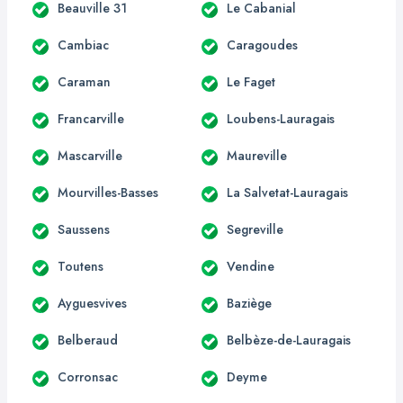
Beauville 31
Le Cabanial
Cambiac
Caragoudes
Caraman
Le Faget
Francarville
Loubens-Lauragais
Mascarville
Maureville
Mourvilles-Basses
La Salvetat-Lauragais
Saussens
Segreville
Toutens
Vendine
Ayguesvives
Baziège
Belberaud
Belbèze-de-Lauragais
Corronsac
Deyme