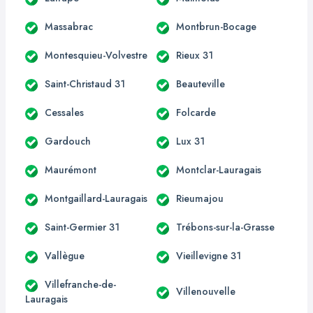
Massabrac
Montbrun-Bocage
Montesquieu-Volvestre
Rieux 31
Saint-Christaud 31
Beauteville
Cessales
Folcarde
Gardouch
Lux 31
Maurémont
Montclar-Lauragais
Montgaillard-Lauragais
Rieumajou
Saint-Germier 31
Trébons-sur-la-Grasse
Vallègue
Vieillevigne 31
Villefranche-de-
Villenouvelle
Lauragais