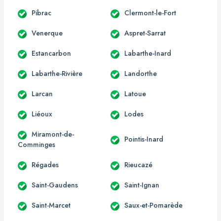
Pibrac
Clermont-le-Fort
Venerque
Aspret-Sarrat
Estancarbon
Labarthe-Inard
Labarthe-Rivière
Landorthe
Larcan
Latoue
Liéoux
Lodes
Miramont-de-
Pointis-Inard
Comminges
Régades
Rieucazé
Saint-Gaudens
Saint-Ignan
Saint-Marcet
Saux-et-Pomarède