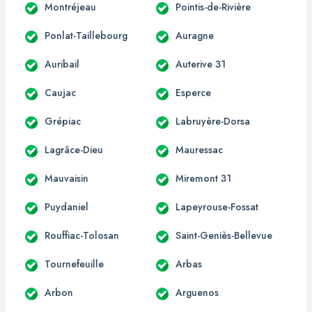
Montréjeau
Pointis-de-Rivière
Ponlat-Taillebourg
Auragne
Auribail
Auterive 31
Caujac
Esperce
Grépiac
Labruyère-Dorsa
Lagrâce-Dieu
Mauressac
Mauvaisin
Miremont 31
Puydaniel
Lapeyrouse-Fossat
Rouffiac-Tolosan
Saint-Geniès-Bellevue
Tournefeuille
Arbas
Arbon
Arguenos