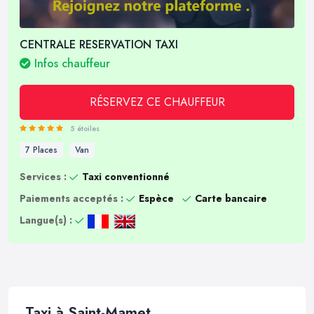
CENTRALE RESERVATION TAXI
Infos chauffeur
RÉSERVEZ CE CHAUFFEUR
5 étoiles
7 Places
Van
Services :
Taxi conventionné
Paiements acceptés :
Espèce
Carte bancaire
Langue(s) :
Taxi à Saint-Mamet