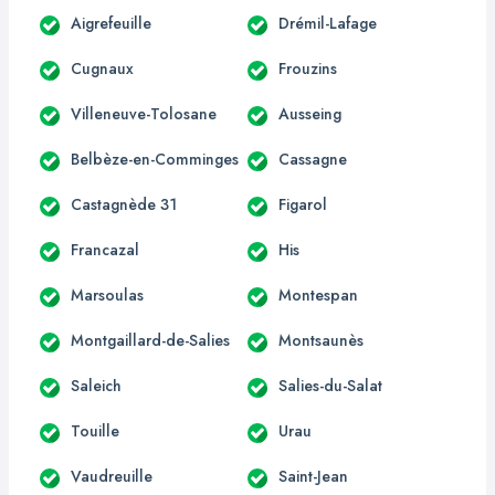
Aigrefeuille
Drémil-Lafage
Cugnaux
Frouzins
Villeneuve-Tolosane
Ausseing
Belbèze-en-Comminges
Cassagne
Castagnède 31
Figarol
Francazal
His
Marsoulas
Montespan
Montgaillard-de-Salies
Montsaunès
Saleich
Salies-du-Salat
Touille
Urau
Vaudreuille
Saint-Jean