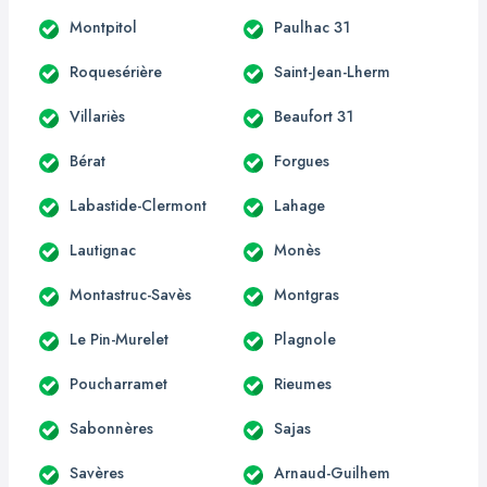
Montpitol
Paulhac 31
Roquesérière
Saint-Jean-Lherm
Villariès
Beaufort 31
Bérat
Forgues
Labastide-Clermont
Lahage
Lautignac
Monès
Montastruc-Savès
Montgras
Le Pin-Murelet
Plagnole
Poucharramet
Rieumes
Sabonnères
Sajas
Savères
Arnaud-Guilhem