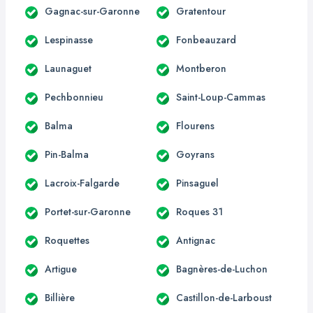
Gagnac-sur-Garonne
Gratentour
Lespinasse
Fonbeauzard
Launaguet
Montberon
Pechbonnieu
Saint-Loup-Cammas
Balma
Flourens
Pin-Balma
Goyrans
Lacroix-Falgarde
Pinsaguel
Portet-sur-Garonne
Roques 31
Roquettes
Antignac
Artigue
Bagnères-de-Luchon
Billière
Castillon-de-Larboust