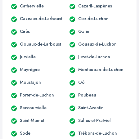
Cathervielle
Cazaril-Laspènes
Cazeaux-de-Larboust
Cier-de-Luchon
Cirès
Garin
Gouaux-de-Larboust
Gouaux-de-Luchon
Jurvielle
Juzet-de-Luchon
Mayrègne
Montauban-de-Luchon
Moustajon
Oô
Portet-de-Luchon
Poubeau
Saccourvielle
Saint-Aventin
Saint-Mamet
Salles-et-Pratviel
Sode
Trébons-de-Luchon