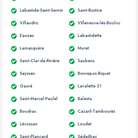
Labastide-Saint-Sernin
Saint-Rustice
Villaudric
Villeneuve-lès-Bouloc
Eaunes
Labastidette
Lamasquère
Muret
Saint-Clar-de-Rivière
Saubens
Seysses
Bonrepos-Riquet
Gauré
Lavalette 31
Saint-Marcel-Paulel
Balesta
Boudrac
Cazaril-Tambourès
Lécussan
Loudet
Saint-Plancard
Sédeilhac