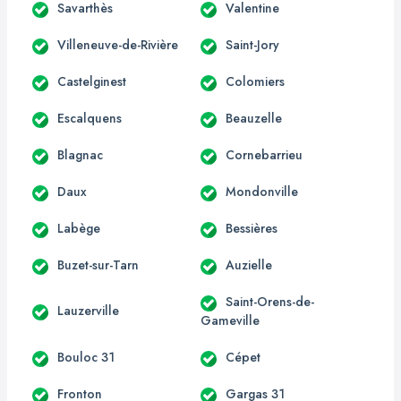
Savarthès
Valentine
Villeneuve-de-Rivière
Saint-Jory
Castelginest
Colomiers
Escalquens
Beauzelle
Blagnac
Cornebarrieu
Daux
Mondonville
Labège
Bessières
Buzet-sur-Tarn
Auzielle
Saint-Orens-de-
Lauzerville
Gameville
Bouloc 31
Cépet
Fronton
Gargas 31