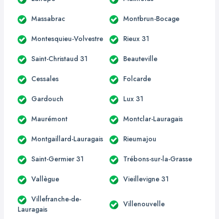
Massabrac
Montbrun-Bocage
Montesquieu-Volvestre
Rieux 31
Saint-Christaud 31
Beauteville
Cessales
Folcarde
Gardouch
Lux 31
Maurémont
Montclar-Lauragais
Montgaillard-Lauragais
Rieumajou
Saint-Germier 31
Trébons-sur-la-Grasse
Vallègue
Vieillevigne 31
Villefranche-de-
Villenouvelle
Lauragais