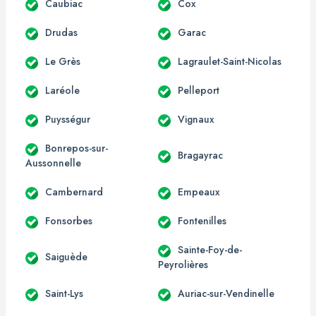
Caubiac
Cox
Drudas
Garac
Le Grès
Lagraulet-Saint-Nicolas
Laréole
Pelleport
Puysségur
Vignaux
Bonrepos-sur-
Bragayrac
Aussonnelle
Cambernard
Empeaux
Fonsorbes
Fontenilles
Sainte-Foy-de-
Saiguède
Peyrolières
Saint-Lys
Auriac-sur-Vendinelle