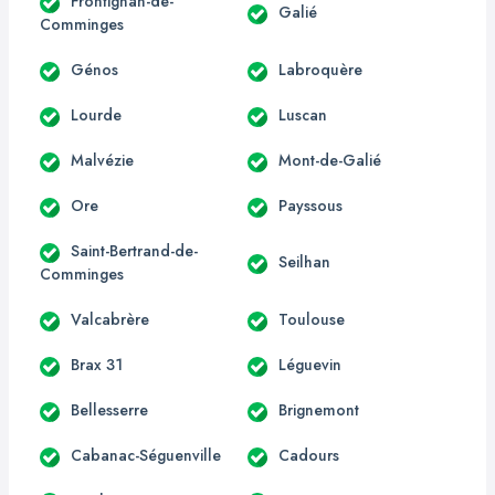
Frontignan-de-
Galié
Comminges
Génos
Labroquère
Lourde
Luscan
Malvézie
Mont-de-Galié
Ore
Payssous
Saint-Bertrand-de-
Seilhan
Comminges
Valcabrère
Toulouse
Brax 31
Léguevin
Bellesserre
Brignemont
Cabanac-Séguenville
Cadours