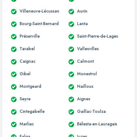
Villeneuve-Lécussan
Aurin
Bourg-Saint-Bernard
Lanta
Préserville
Saint-Pierre-de-Lages
Tarabel
Vallesvilles
Caignac
Calmont
Gibel
Monestrol
Montgeard
Nailloux
Seyre
Aignes
Cintegabelle
Gaillac-Toulza
Marliac
Bélesta-en-Lauragais
Falga
Juzes