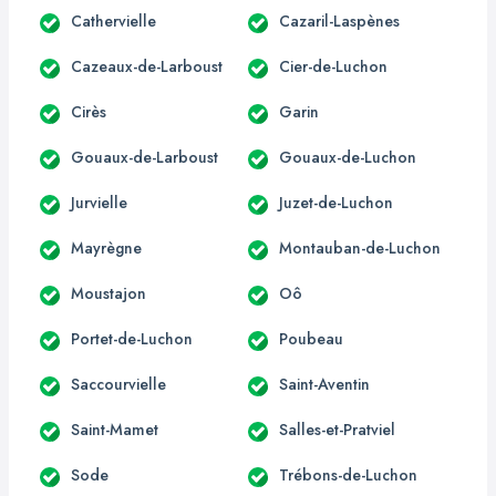
Cathervielle
Cazaril-Laspènes
Cazeaux-de-Larboust
Cier-de-Luchon
Cirès
Garin
Gouaux-de-Larboust
Gouaux-de-Luchon
Jurvielle
Juzet-de-Luchon
Mayrègne
Montauban-de-Luchon
Moustajon
Oô
Portet-de-Luchon
Poubeau
Saccourvielle
Saint-Aventin
Saint-Mamet
Salles-et-Pratviel
Sode
Trébons-de-Luchon