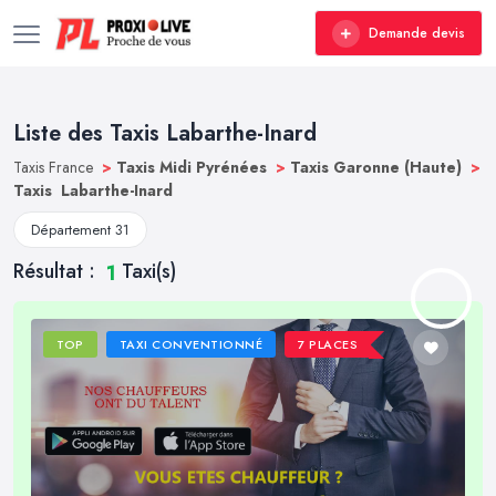
Demande devis
Liste des Taxis Labarthe-Inard
Taxis France
>
Taxis Midi Pyrénées
>
Taxis Garonne (Haute)
>
Taxis Labarthe-Inard
Département 31
Résultat :
Taxi(s)
1
TOP
TAXI CONVENTIONNÉ
7 PLACES