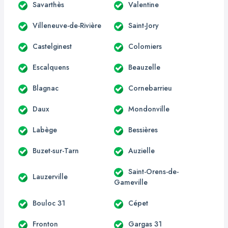
Savarthès
Valentine
Villeneuve-de-Rivière
Saint-Jory
Castelginest
Colomiers
Escalquens
Beauzelle
Blagnac
Cornebarrieu
Daux
Mondonville
Labège
Bessières
Buzet-sur-Tarn
Auzielle
Saint-Orens-de-
Lauzerville
Gameville
Bouloc 31
Cépet
Fronton
Gargas 31