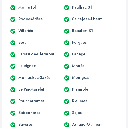
Montpitol
Paulhac 31
Roquesérière
Saint-Jean-Lherm
Villariès
Beaufort 31
Bérat
Forgues
Labastide-Clermont
Lahage
Lautignac
Monès
Montastruc-Savès
Montgras
Le Pin-Murelet
Plagnole
Poucharramet
Rieumes
Sabonnères
Sajas
Savères
Arnaud-Guilhem