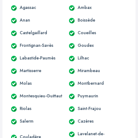
Agassac
Ambax
Anan
Boissède
Castelgaillard
Coueilles
Frontignan-Savès
Goudex
Labastide-Paumès
Lilhac
Martisserre
Mirambeau
Molas
Montbernard
Montesquieu-Guittaut
Puymaurin
Riolas
Saint-Frajou
Salerm
Cazères
Lavelanet-de-
Couladère