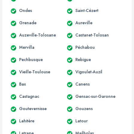
Ondes
Saint-Cézert
Grenade
Aureville
Auzeville-Tolosane
Castanet-Tolosan
Mervilla
Péchabou
Pechbusque
Rebigue
Vieille-Toulouse
Vigoulet-Auzil
Bax
Canens
Castagnac
Gensac-sur-Garonne
Goutevernisse
Gouzens
Lahitère
Latour
Latrape
Mailholas