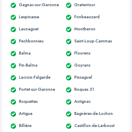
Gagnac-sur-Garonne
Gratentour
Lespinasse
Fonbeauzard
Launaguet
Montberon
Pechbonnieu
Saint-Loup-Cammas
Balma
Flourens
Pin-Balma
Goyrans
Lacroix-Falgarde
Pinsaguel
Portet-sur-Garonne
Roques 31
Roquettes
Antignac
Artigue
Bagnères-de-Luchon
Billière
Castillon-de-Larboust