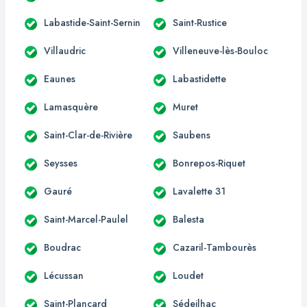
Labastide-Saint-Sernin
Saint-Rustice
Villaudric
Villeneuve-lès-Bouloc
Eaunes
Labastidette
Lamasquère
Muret
Saint-Clar-de-Rivière
Saubens
Seysses
Bonrepos-Riquet
Gauré
Lavalette 31
Saint-Marcel-Paulel
Balesta
Boudrac
Cazaril-Tambourès
Lécussan
Loudet
Saint-Plancard
Sédeilhac