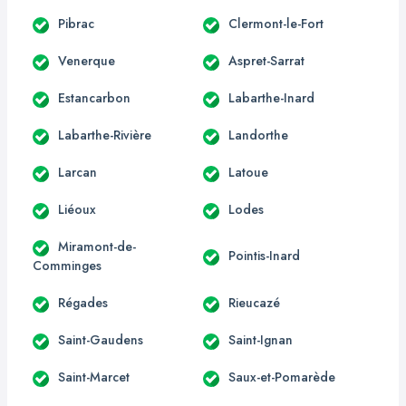
Pibrac
Clermont-le-Fort
Venerque
Aspret-Sarrat
Estancarbon
Labarthe-Inard
Labarthe-Rivière
Landorthe
Larcan
Latoue
Liéoux
Lodes
Miramont-de-
Pointis-Inard
Comminges
Régades
Rieucazé
Saint-Gaudens
Saint-Ignan
Saint-Marcet
Saux-et-Pomarède