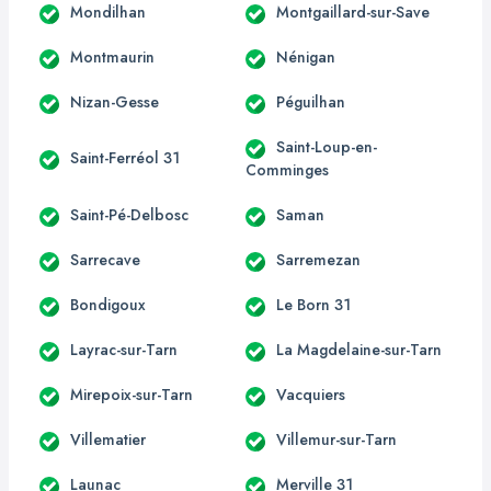
Mondilhan
Montgaillard-sur-Save
Montmaurin
Nénigan
Nizan-Gesse
Péguilhan
Saint-Loup-en-
Saint-Ferréol 31
Comminges
Saint-Pé-Delbosc
Saman
Sarrecave
Sarremezan
Bondigoux
Le Born 31
Layrac-sur-Tarn
La Magdelaine-sur-Tarn
Mirepoix-sur-Tarn
Vacquiers
Villematier
Villemur-sur-Tarn
Launac
Merville 31