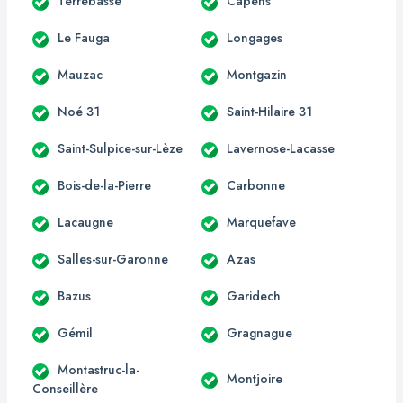
Terrebasse
Capens
Le Fauga
Longages
Mauzac
Montgazin
Noé 31
Saint-Hilaire 31
Saint-Sulpice-sur-Lèze
Lavernose-Lacasse
Bois-de-la-Pierre
Carbonne
Lacaugne
Marquefave
Salles-sur-Garonne
Azas
Bazus
Garidech
Gémil
Gragnague
Montastruc-la-
Montjoire
Conseillère