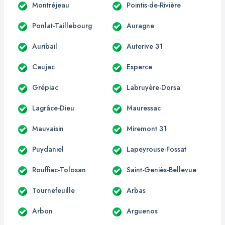
Montréjeau
Pointis-de-Rivière
Ponlat-Taillebourg
Auragne
Auribail
Auterive 31
Caujac
Esperce
Grépiac
Labruyère-Dorsa
Lagrâce-Dieu
Mauressac
Mauvaisin
Miremont 31
Puydaniel
Lapeyrouse-Fossat
Rouffiac-Tolosan
Saint-Geniès-Bellevue
Tournefeuille
Arbas
Arbon
Arguenos