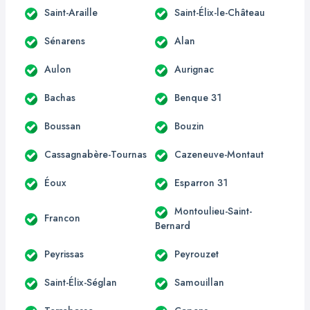
Saint-Araille
Saint-Élix-le-Château
Sénarens
Alan
Aulon
Aurignac
Bachas
Benque 31
Boussan
Bouzin
Cassagnabère-Tournas
Cazeneuve-Montaut
Éoux
Esparron 31
Montoulieu-Saint-
Francon
Bernard
Peyrissas
Peyrouzet
Saint-Élix-Séglan
Samouillan