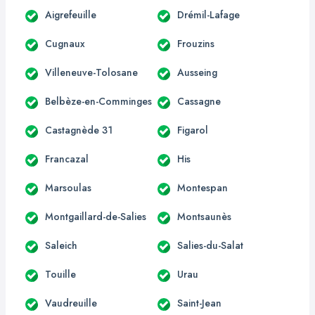
Aigrefeuille
Drémil-Lafage
Cugnaux
Frouzins
Villeneuve-Tolosane
Ausseing
Belbèze-en-Comminges
Cassagne
Castagnède 31
Figarol
Francazal
His
Marsoulas
Montespan
Montgaillard-de-Salies
Montsaunès
Saleich
Salies-du-Salat
Touille
Urau
Vaudreuille
Saint-Jean