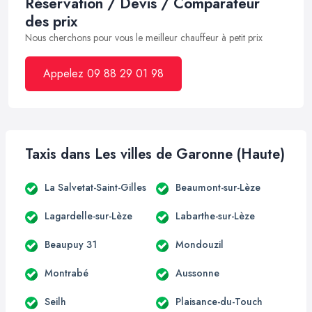
Réservation / Devis / Comparateur
des prix
Nous cherchons pour vous le meilleur chauffeur à petit prix
Appelez 09 88 29 01 98
Taxis dans Les villes de Garonne (Haute)
La Salvetat-Saint-Gilles
Beaumont-sur-Lèze
Lagardelle-sur-Lèze
Labarthe-sur-Lèze
Beaupuy 31
Mondouzil
Montrabé
Aussonne
Seilh
Plaisance-du-Touch