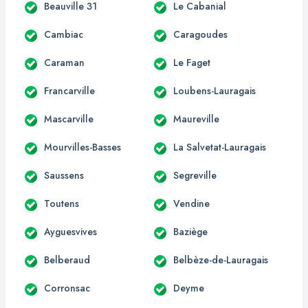
Beauville 31
Le Cabanial
Cambiac
Caragoudes
Caraman
Le Faget
Francarville
Loubens-Lauragais
Mascarville
Maureville
Mourvilles-Basses
La Salvetat-Lauragais
Saussens
Segreville
Toutens
Vendine
Ayguesvives
Baziège
Belberaud
Belbèze-de-Lauragais
Corronsac
Deyme