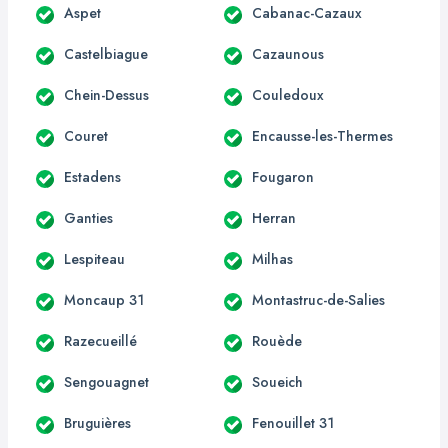
Aspet
Cabanac-Cazaux
Castelbiague
Cazaunous
Chein-Dessus
Couledoux
Couret
Encausse-les-Thermes
Estadens
Fougaron
Ganties
Herran
Lespiteau
Milhas
Moncaup 31
Montastruc-de-Salies
Razecueillé
Rouède
Sengouagnet
Soueich
Bruguières
Fenouillet 31