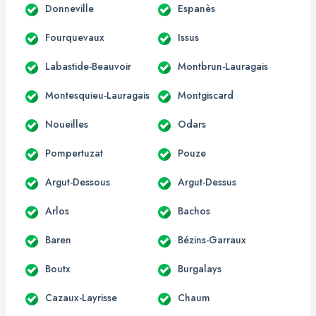
Donneville
Espanès
Fourquevaux
Issus
Labastide-Beauvoir
Montbrun-Lauragais
Montesquieu-Lauragais
Montgiscard
Noueilles
Odars
Pompertuzat
Pouze
Argut-Dessous
Argut-Dessus
Arlos
Bachos
Baren
Bézins-Garraux
Boutx
Burgalays
Cazaux-Layrisse
Chaum