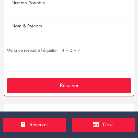
Merci de résoudre l'équation : 4 + 2 = ?
Réserver
Service client
Réserver
Devis
https://proxilive.fr