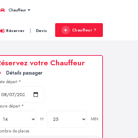
Chauffeur
Chauffeur ?
|
Réserver
Devis
éservez votre Chauffeur
Détails passager
ate départ *
eure départ *
H
MIN
ombre de places