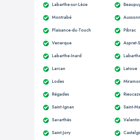
Labarthe-sur-Lèze
Beaupuy
Montrabé
Ausson
Plaisance-du-Touch
Pibrac
Venerque
Aspret-S
Labarthe-Inard
Labarthe
Larcan
Latoue
Lodes
Miramo
Régades
Rieucaz
Saint-Ignan
Saint-Ma
Savarthès
Valenti
Saint-Jory
Castelgi