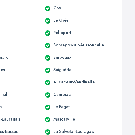
c
Cox
Le Grès
Pelleport
Bonrepos-sur-Aussonnelle
nard
Empeaux
les
Saiguède
s
Auriac-sur-Vendinelle
nial
Cambiac
n
Le Faget
-Lauragais
Mascarville
les-Basses
La Salvetat-Lauragais