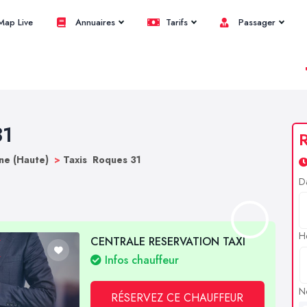
ap Live
Annuaires
Tarifs
Passager
31
R
ne (Haute)
>
Taxis Roques 31
D
H
CENTRALE RESERVATION TAXI
Infos chauffeur
N
RÉSERVEZ CE CHAUFFEUR