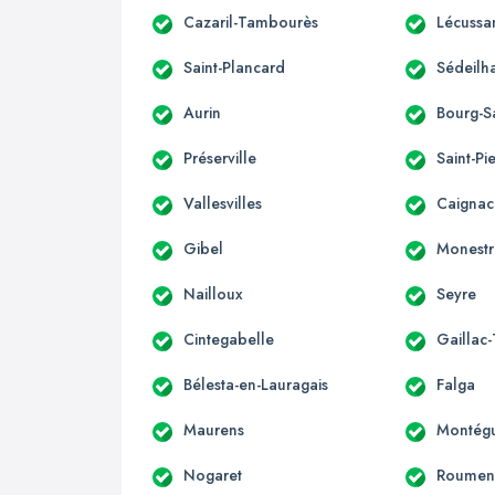
Cazaril-Tambourès
Lécussa
Saint-Plancard
Sédeilh
Aurin
Bourg-S
Préserville
Saint-Pi
Vallesvilles
Caignac
Gibel
Monestr
Nailloux
Seyre
Cintegabelle
Gaillac
Bélesta-en-Lauragais
Falga
Maurens
Montégu
Nogaret
Roumen