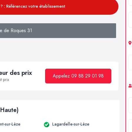
? : Référencez votre établissement
e de Roques 31
ur des prix
Appelez 09 88 29 01 98
t prix
(Haute)
t-sur-Lèze
Lagardelle-sur-Lèze