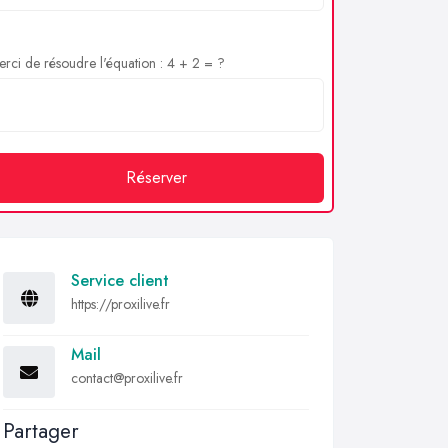
rci de résoudre l'équation : 4 + 2 = ?
Réserver
Service client
https://proxilive.fr
Mail
contact@proxilive.fr
Partager