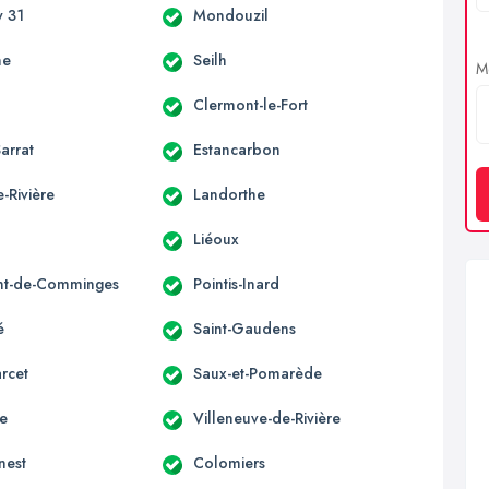
 31
Mondouzil
ne
Seilh
Me
Clermont-le-Fort
arrat
Estancarbon
-Rivière
Landorthe
Liéoux
nt-de-Comminges
Pointis-Inard
é
Saint-Gaudens
rcet
Saux-et-Pomarède
ne
Villeneuve-de-Rivière
nest
Colomiers