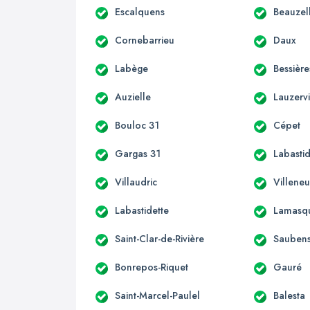
Escalquens
Beauzel
Cornebarrieu
Daux
Labège
Bessière
Auzielle
Lauzervi
Bouloc 31
Cépet
Gargas 31
Labastid
Villaudric
Villene
Labastidette
Lamasq
Saint-Clar-de-Rivière
Sauben
Bonrepos-Riquet
Gauré
Saint-Marcel-Paulel
Balesta