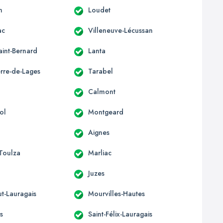
n
Loudet
ac
Villeneuve-Lécussan
aint-Bernard
Lanta
erre-de-Lages
Tarabel
Calmont
ol
Montgeard
Aignes
-Toulza
Marliac
Juzes
t-Lauragais
Mourvilles-Hautes
s
Saint-Félix-Lauragais