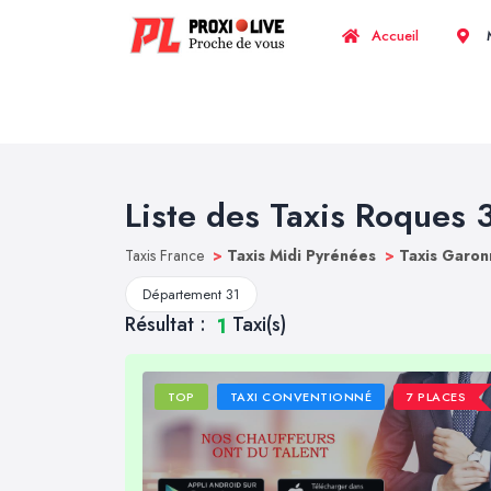
Accueil
M
Liste des Taxis Roques 
Taxis France
>
Taxis Midi Pyrénées
>
Taxis Garon
Département 31
Résultat :
Taxi(s)
1
TOP
TAXI CONVENTIONNÉ
7 PLACES