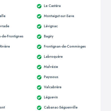
Le Castéra
elle
Montaigut-sur-Save
ivrade
Lévignac
n-de-Frontignes
Bagiry
Rivière
Frontignan-de-Comminges
Labroquère
Malvézie
Payssous
Valcabrère
Léguevin
ont
Cabanac-Séguenville