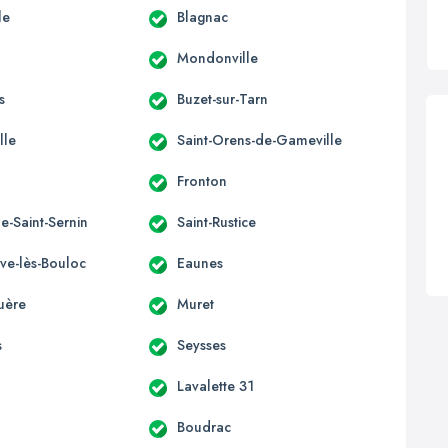
le
Blagnac
Mondonville
s
Buzet-sur-Tarn
lle
Saint-Orens-de-Gameville
Fronton
e-Saint-Sernin
Saint-Rustice
uve-lès-Bouloc
Eaunes
uère
Muret
s
Seysses
Lavalette 31
Boudrac