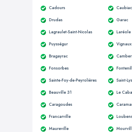
Cadours
Caubia
Drudas
Garac
Lagraulet-Saint-Nicolas
Laréole
Puysségur
Vignaux
Bragayrac
Camber
Fonsorbes
Fontenil
Sainte-Foy-de-Peyrolières
Saint-Ly
Beauville 31
Le Caba
Caragoudes
Carama
Francarville
Loubens
Maureville
Mourvil