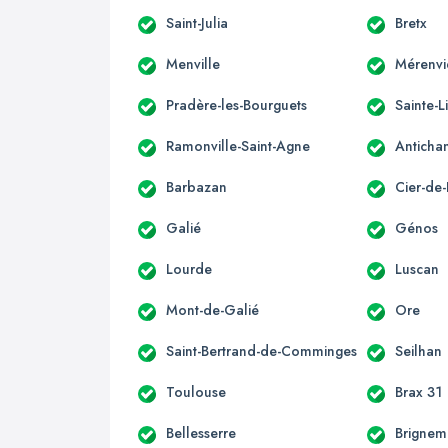
Saint-Julia
Bretx
Menville
Mérenvi
Pradère-les-Bourguets
Sainte-L
Ramonville-Saint-Agne
Anticha
Barbazan
Cier-de-
Galié
Génos
Lourde
Luscan
Mont-de-Galié
Ore
Saint-Bertrand-de-Comminges
Seilhan
Toulouse
Brax 31
Bellesserre
Brignem