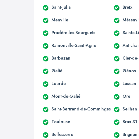
Saint-Julia
Bretx
Menville
Mérenvi
Pradère-les-Bourguets
Sainte-L
Ramonville-Saint-Agne
Anticha
Barbazan
Cier-de-
Galié
Génos
Lourde
Luscan
Mont-de-Galié
Ore
Saint-Bertrand-de-Comminges
Seilhan
Toulouse
Brax 31
Bellesserre
Brignem