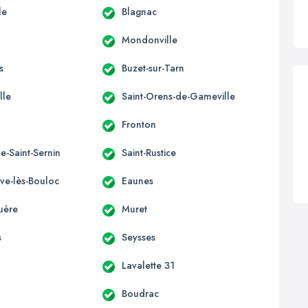
le
Blagnac
Mondonville
s
Buzet-sur-Tarn
lle
Saint-Orens-de-Gameville
Fronton
e-Saint-Sernin
Saint-Rustice
uve-lès-Bouloc
Eaunes
uère
Muret
s
Seysses
Lavalette 31
Boudrac