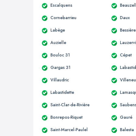
Escalquens
Beauzel
Cornebarrieu
Daux
Labège
Bessière
Auzielle
Lauzervi
Bouloc 31
Cépet
Gargas 31
Labastid
Villaudric
Villene
Labastidette
Lamasq
Saint-Clar-de-Rivière
Sauben
Bonrepos-Riquet
Gauré
Saint-Marcel-Paulel
Balesta