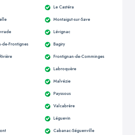
Le Castéra
elle
Montaigut-sur-Save
ivrade
Lévignac
n-de-Frontignes
Bagiry
Rivière
Frontignan-de-Comminges
Labroquère
Malvézie
Payssous
Valcabrère
Léguevin
ont
Cabanac-Séguenville