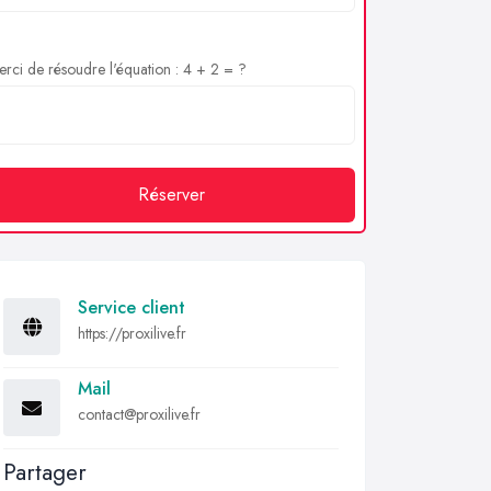
rci de résoudre l'équation : 4 + 2 = ?
Réserver
Service client
https://proxilive.fr
Mail
contact@proxilive.fr
Partager