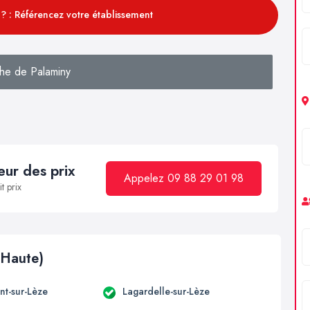
? : Référencez votre établissement
he de Palaminy
ur des prix
Appelez 09 88 29 01 98
t prix
(Haute)
t-sur-Lèze
Lagardelle-sur-Lèze