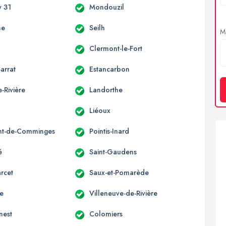
 31
Mondouzil
ne
Seilh
Me
Clermont-le-Fort
arrat
Estancarbon
-Rivière
Landorthe
Liéoux
nt-de-Comminges
Pointis-Inard
é
Saint-Gaudens
rcet
Saux-et-Pomarède
ne
Villeneuve-de-Rivière
nest
Colomiers