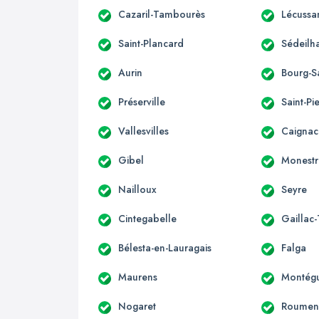
Cazaril-Tambourès
Lécussa
Saint-Plancard
Sédeilh
Aurin
Bourg-S
Préserville
Saint-Pi
Vallesvilles
Caignac
Gibel
Monestr
Nailloux
Seyre
Cintegabelle
Gaillac
Bélesta-en-Lauragais
Falga
Maurens
Montégu
Nogaret
Roumen