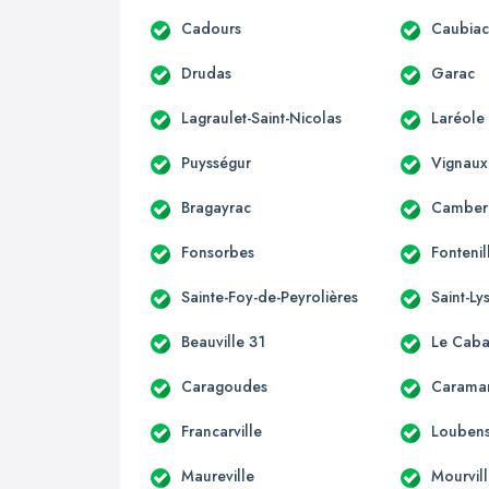
Cadours
Caubia
Drudas
Garac
Lagraulet-Saint-Nicolas
Laréole
Puysségur
Vignaux
Bragayrac
Camber
Fonsorbes
Fontenil
Sainte-Foy-de-Peyrolières
Saint-Ly
Beauville 31
Le Caba
Caragoudes
Carama
Francarville
Loubens
Maureville
Mourvil