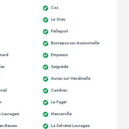
c
Cox
Le Grès
Pelleport
Bonrepos-sur-Aussonnelle
nard
Empeaux
les
Saiguède
s
Auriac-sur-Vendinelle
nial
Cambiac
n
Le Faget
-Lauragais
Mascarville
les-Basses
La Salvetat-Lauragais