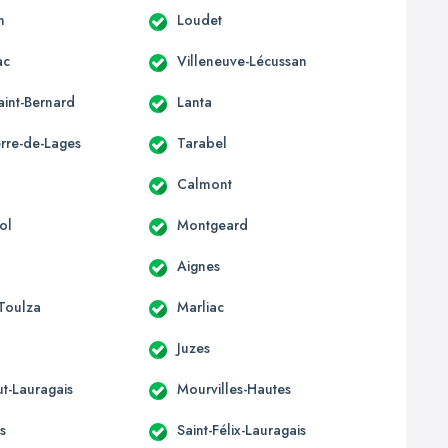
n
Loudet
ac
Villeneuve-Lécussan
aint-Bernard
Lanta
erre-de-Lages
Tarabel
Calmont
ol
Montgeard
Aignes
-Toulza
Marliac
Juzes
t-Lauragais
Mourvilles-Hautes
s
Saint-Félix-Lauragais