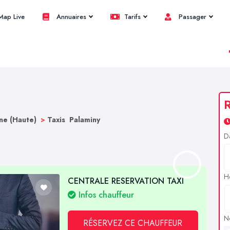
ap Live
Annuaires
Tarifs
Passager
R
ne (Haute)
>
Taxis Palaminy
D
H
CENTRALE RESERVATION TAXI
Infos chauffeur
N
RÉSERVEZ CE CHAUFFEUR