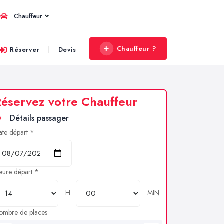
Chauffeur
Chauffeur ?
|
Réserver
Devis
éservez votre Chauffeur
Détails passager
ate départ *
eure départ *
H
MIN
ombre de places