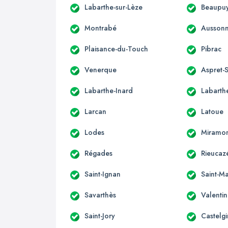
Labarthe-sur-Lèze
Beaupuy
Montrabé
Ausson
Plaisance-du-Touch
Pibrac
Venerque
Aspret-S
Labarthe-Inard
Labarthe
Larcan
Latoue
Lodes
Miramo
Régades
Rieucaz
Saint-Ignan
Saint-Ma
Savarthès
Valenti
Saint-Jory
Castelgi