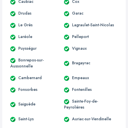
Caubiac
Cox
Drudas
Garac
Le Grès
Lagraulet-Saint-Nicolas
Laréole
Pelleport
Puysségur
Vignaux
Bonrepos-sur-
Bragayrac
Aussonnelle
Cambernard
Empeaux
Fonsorbes
Fontenilles
Sainte-Foy-de-
Saiguède
Peyrolières
Saint-Lys
Auriac-sur-Vendinelle