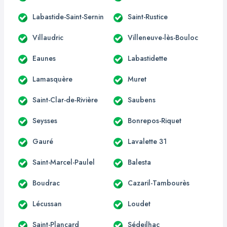
Labastide-Saint-Sernin
Saint-Rustice
Villaudric
Villeneuve-lès-Bouloc
Eaunes
Labastidette
Lamasquère
Muret
Saint-Clar-de-Rivière
Saubens
Seysses
Bonrepos-Riquet
Gauré
Lavalette 31
Saint-Marcel-Paulel
Balesta
Boudrac
Cazaril-Tambourès
Lécussan
Loudet
Saint-Plancard
Sédeilhac