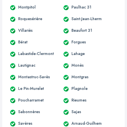
Montpitol
Paulhac 31
Roquesérière
Saint-Jean-Lherm
Villariès
Beaufort 31
Bérat
Forgues
Labastide-Clermont
Lahage
Lautignac
Monès
Montastruc-Savès
Montgras
Le Pin-Murelet
Plagnole
Poucharramet
Rieumes
Sabonnères
Sajas
Savères
Arnaud-Guilhem