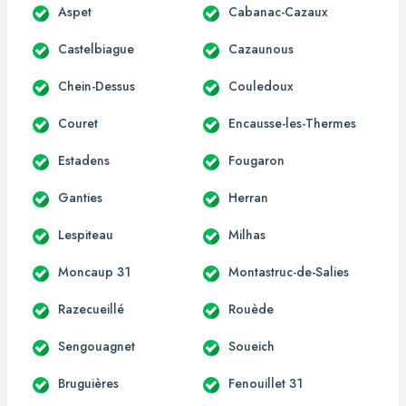
Aspet
Cabanac-Cazaux
Castelbiague
Cazaunous
Chein-Dessus
Couledoux
Couret
Encausse-les-Thermes
Estadens
Fougaron
Ganties
Herran
Lespiteau
Milhas
Moncaup 31
Montastruc-de-Salies
Razecueillé
Rouède
Sengouagnet
Soueich
Bruguières
Fenouillet 31