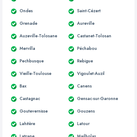
Ondes
Saint-Cézert
Grenade
Aureville
Auzeville-Tolosane
Castanet-Tolosan
Mervilla
Péchabou
Pechbusque
Rebigue
Vieille-Toulouse
Vigoulet-Auzil
Bax
Canens
Castagnac
Gensac-sur-Garonne
Goutevernisse
Gouzens
Lahitère
Latour
Latrape
Mailholas