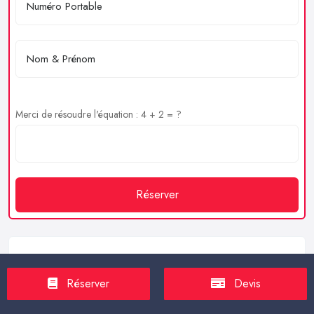
Merci de résoudre l'équation : 4 + 2 = ?
Réserver
Service client
Réserver
Devis
https://proxilive.fr