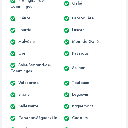
Frontignan-de-
Galié
Comminges
Génos
Labroquère
Lourde
Luscan
Malvézie
Mont-de-Galié
Ore
Payssous
Saint-Bertrand-de-
Seilhan
Comminges
Valcabrère
Toulouse
Brax 31
Léguevin
Bellesserre
Brignemont
Cabanac-Séguenville
Cadours