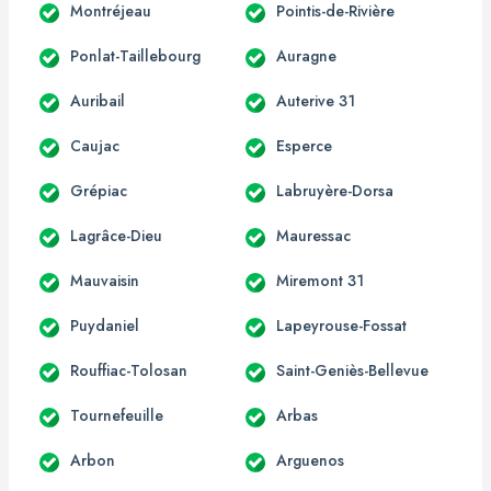
Montréjeau
Pointis-de-Rivière
Ponlat-Taillebourg
Auragne
Auribail
Auterive 31
Caujac
Esperce
Grépiac
Labruyère-Dorsa
Lagrâce-Dieu
Mauressac
Mauvaisin
Miremont 31
Puydaniel
Lapeyrouse-Fossat
Rouffiac-Tolosan
Saint-Geniès-Bellevue
Tournefeuille
Arbas
Arbon
Arguenos