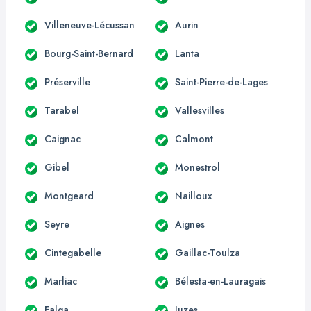
Villeneuve-Lécussan
Aurin
Bourg-Saint-Bernard
Lanta
Préserville
Saint-Pierre-de-Lages
Tarabel
Vallesvilles
Caignac
Calmont
Gibel
Monestrol
Montgeard
Nailloux
Seyre
Aignes
Cintegabelle
Gaillac-Toulza
Marliac
Bélesta-en-Lauragais
Falga
Juzes