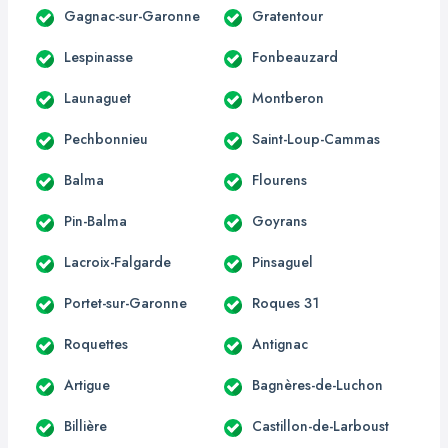
Gagnac-sur-Garonne
Gratentour
Lespinasse
Fonbeauzard
Launaguet
Montberon
Pechbonnieu
Saint-Loup-Cammas
Balma
Flourens
Pin-Balma
Goyrans
Lacroix-Falgarde
Pinsaguel
Portet-sur-Garonne
Roques 31
Roquettes
Antignac
Artigue
Bagnères-de-Luchon
Billière
Castillon-de-Larboust