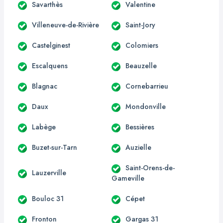
Savarthès
Valentine
Villeneuve-de-Rivière
Saint-Jory
Castelginest
Colomiers
Escalquens
Beauzelle
Blagnac
Cornebarrieu
Daux
Mondonville
Labège
Bessières
Buzet-sur-Tarn
Auzielle
Saint-Orens-de-
Lauzerville
Gameville
Bouloc 31
Cépet
Fronton
Gargas 31