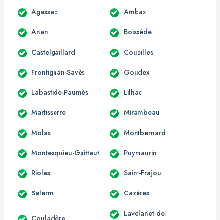
Agassac
Ambax
Anan
Boissède
Castelgaillard
Coueilles
Frontignan-Savès
Goudex
Labastide-Paumès
Lilhac
Martisserre
Mirambeau
Molas
Montbernard
Montesquieu-Guittaut
Puymaurin
Riolas
Saint-Frajou
Salerm
Cazères
Lavelanet-de-
Couladère