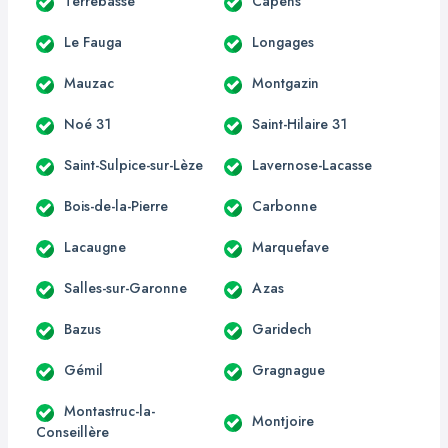
Terrebasse
Capens
Le Fauga
Longages
Mauzac
Montgazin
Noé 31
Saint-Hilaire 31
Saint-Sulpice-sur-Lèze
Lavernose-Lacasse
Bois-de-la-Pierre
Carbonne
Lacaugne
Marquefave
Salles-sur-Garonne
Azas
Bazus
Garidech
Gémil
Gragnague
Montastruc-la-
Montjoire
Conseillère