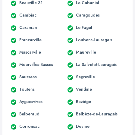
Beauville 31
Le Cabanial
Cambiac
Caragoudes
Caraman
Le Faget
Francarville
Loubens-Lauragais
Mascarville
Maureville
Mourvilles-Basses
La Salvetat-Lauragais
Saussens
Segreville
Toutens
Vendine
Ayguesvives
Baziège
Belberaud
Belbèze-de-Lauragais
Corronsac
Deyme