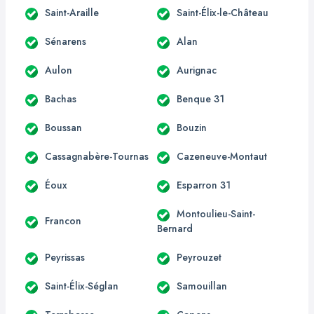
Saint-Araille
Saint-Élix-le-Château
Sénarens
Alan
Aulon
Aurignac
Bachas
Benque 31
Boussan
Bouzin
Cassagnabère-Tournas
Cazeneuve-Montaut
Éoux
Esparron 31
Montoulieu-Saint-
Francon
Bernard
Peyrissas
Peyrouzet
Saint-Élix-Séglan
Samouillan