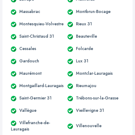
Massabrac
Montbrun-Bocage
Montesquieu-Volvestre
Rieux 31
Saint-Christaud 31
Beauteville
Cessales
Folcarde
Gardouch
Lux 31
Maurémont
Montclar-Lauragais
Montgaillard-Lauragais
Rieumajou
Saint-Germier 31
Trébons-sur-la-Grasse
Vallègue
Vieillevigne 31
Villefranche-de-
Villenouvelle
Lauragais