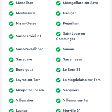
Mondilhan
Montgaillard-sur-Save
Montmaurin
Nénigan
Nizan-Gesse
Péguilhan
Saint-Loup-en-
Saint-Ferréol 31
Comminges
Saint-Pé-Delbosc
Saman
Sarrecave
Sarremezan
Bondigoux
Le Born 31
Layrac-sur-Tarn
La Magdelaine-sur-Tarn
Mirepoix-sur-Tarn
Vacquiers
Villematier
Villemur-sur-Tarn
Launac
Merville 31