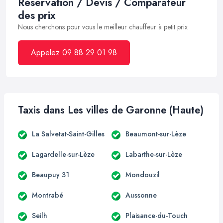
Réservation / Devis / Comparateur
des prix
Nous cherchons pour vous le meilleur chauffeur à petit prix
Appelez 09 88 29 01 98
Taxis dans Les villes de Garonne (Haute)
La Salvetat-Saint-Gilles
Beaumont-sur-Lèze
Lagardelle-sur-Lèze
Labarthe-sur-Lèze
Beaupuy 31
Mondouzil
Montrabé
Aussonne
Seilh
Plaisance-du-Touch