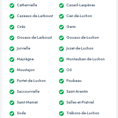
Cathervielle
Cazaril-Laspènes
Cazeaux-de-Larboust
Cier-de-Luchon
Cirès
Garin
Gouaux-de-Larboust
Gouaux-de-Luchon
Jurvielle
Juzet-de-Luchon
Mayrègne
Montauban-de-Luchon
Moustajon
Oô
Portet-de-Luchon
Poubeau
Saccourvielle
Saint-Aventin
Saint-Mamet
Salles-et-Pratviel
Sode
Trébons-de-Luchon