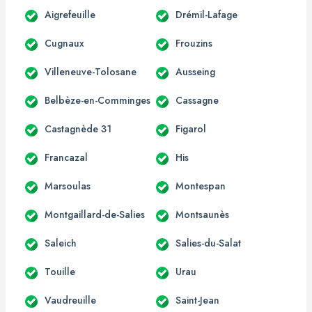
Aigrefeuille
Drémil-Lafage
Cugnaux
Frouzins
Villeneuve-Tolosane
Ausseing
Belbèze-en-Comminges
Cassagne
Castagnède 31
Figarol
Francazal
His
Marsoulas
Montespan
Montgaillard-de-Salies
Montsaunès
Saleich
Salies-du-Salat
Touille
Urau
Vaudreuille
Saint-Jean