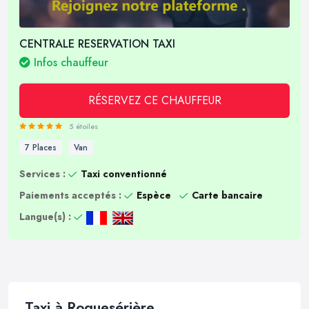
CENTRALE RESERVATION TAXI
Infos chauffeur
RÉSERVEZ CE CHAUFFEUR
5 étoiles
7 Places
Van
Services :
Taxi conventionné
Paiements acceptés :
Espèce
Carte bancaire
Langue(s) :
Taxi à Roquesérière