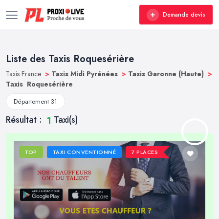
Demande devis
Liste des Taxis Roquesérière
Taxis France
>
Taxis Midi Pyrénées
>
Taxis Garonne (Haute)
>
Taxis Roquesérière
Département 31
Résultat :
Taxi(s)
1
TOP
TAXI CONVENTIONNÉ
7 PLACES