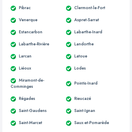
Pibrac
Clermont-le-Fort
Venerque
Aspret-Sarrat
Estancarbon
Labarthe-Inard
Labarthe-Rivière
Landorthe
Larcan
Latoue
Liéoux
Lodes
Miramont-de-
Pointis-Inard
Comminges
Régades
Rieucazé
Saint-Gaudens
Saint-Ignan
Saint-Marcet
Saux-et-Pomarède