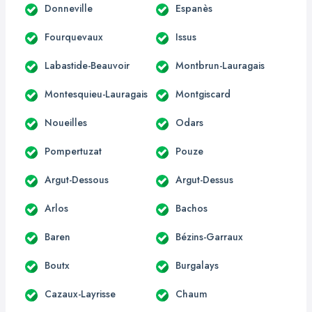
Donneville
Espanès
Fourquevaux
Issus
Labastide-Beauvoir
Montbrun-Lauragais
Montesquieu-Lauragais
Montgiscard
Noueilles
Odars
Pompertuzat
Pouze
Argut-Dessous
Argut-Dessus
Arlos
Bachos
Baren
Bézins-Garraux
Boutx
Burgalays
Cazaux-Layrisse
Chaum