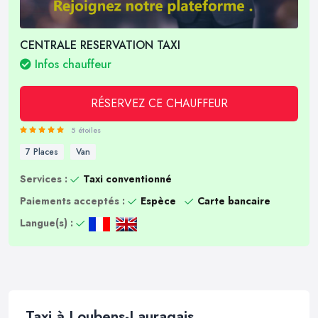
CENTRALE RESERVATION TAXI
Infos chauffeur
RÉSERVEZ CE CHAUFFEUR
5 étoiles
7 Places
Van
Services :
Taxi conventionné
Paiements acceptés :
Espèce
Carte bancaire
Langue(s) :
Taxi à Loubens-Lauragais