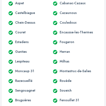
Aspet
Cabanac-Cazaux
Castelbiague
Cazaunous
Chein-Dessus
Couledoux
Couret
Encausse-les-Thermes
Estadens
Fougaron
Ganties
Herran
Lespiteau
Milhas
Moncaup 31
Montastruc-de-Salies
Razecueillé
Rouède
Sengouagnet
Soueich
Bruguières
Fenouillet 31