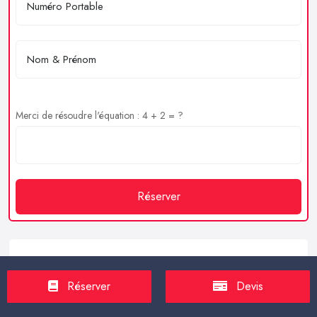
Merci de résoudre l'équation : 4 + 2 = ?
Réserver
Service client
Réserver
Devis
https://proxilive.fr