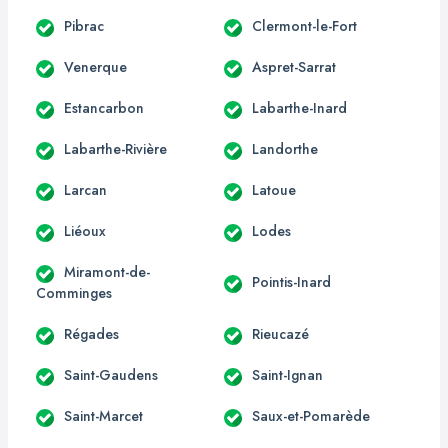
Pibrac
Clermont-le-Fort
Venerque
Aspret-Sarrat
Estancarbon
Labarthe-Inard
Labarthe-Rivière
Landorthe
Larcan
Latoue
Liéoux
Lodes
Miramont-de-
Pointis-Inard
Comminges
Régades
Rieucazé
Saint-Gaudens
Saint-Ignan
Saint-Marcet
Saux-et-Pomarède