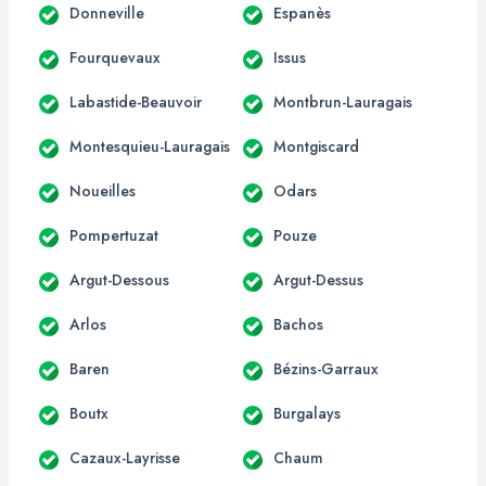
Donneville
Espanès
Fourquevaux
Issus
Labastide-Beauvoir
Montbrun-Lauragais
Montesquieu-Lauragais
Montgiscard
Noueilles
Odars
Pompertuzat
Pouze
Argut-Dessous
Argut-Dessus
Arlos
Bachos
Baren
Bézins-Garraux
Boutx
Burgalays
Cazaux-Layrisse
Chaum