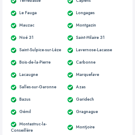
Terrebasse
Capens
Le Fauga
Longages
Mauzac
Montgazin
Noé 31
Saint-Hilaire 31
Saint-Sulpice-sur-Lèze
Lavernose-Lacasse
Bois-de-la-Pierre
Carbonne
Lacaugne
Marquefave
Salles-sur-Garonne
Azas
Bazus
Garidech
Gémil
Gragnague
Montastruc-la-
Montjoire
Conseillère