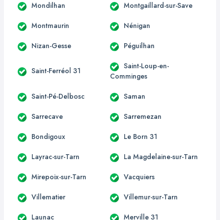
Mondilhan
Montgaillard-sur-Save
Montmaurin
Nénigan
Nizan-Gesse
Péguilhan
Saint-Loup-en-
Saint-Ferréol 31
Comminges
Saint-Pé-Delbosc
Saman
Sarrecave
Sarremezan
Bondigoux
Le Born 31
Layrac-sur-Tarn
La Magdelaine-sur-Tarn
Mirepoix-sur-Tarn
Vacquiers
Villematier
Villemur-sur-Tarn
Launac
Merville 31