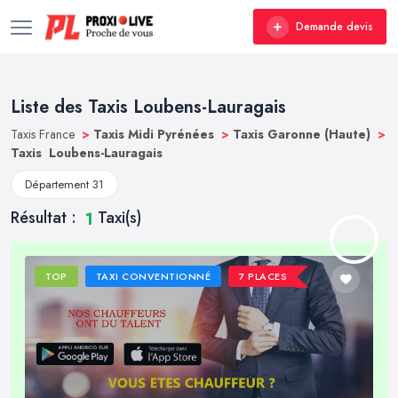
Demande devis
Liste des Taxis Loubens-Lauragais
Taxis France
>
Taxis Midi Pyrénées
>
Taxis Garonne (Haute)
>
Taxis Loubens-Lauragais
Département 31
Résultat :
Taxi(s)
1
TOP
TAXI CONVENTIONNÉ
7 PLACES