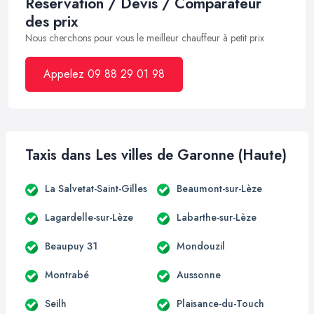
Réservation / Devis / Comparateur
des prix
Nous cherchons pour vous le meilleur chauffeur à petit prix
Appelez 09 88 29 01 98
Taxis dans Les villes de Garonne (Haute)
La Salvetat-Saint-Gilles
Beaumont-sur-Lèze
Lagardelle-sur-Lèze
Labarthe-sur-Lèze
Beaupuy 31
Mondouzil
Montrabé
Aussonne
Seilh
Plaisance-du-Touch