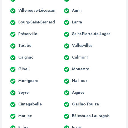
Villeneuve-Lécussan
Aurin
Bourg-Saint-Bernard
Lanta
Préserville
Saint-Pierre-de-Lages
Tarabel
Vallesvilles
Caignac
Calmont
Gibel
Monestrol
Montgeard
Nailloux
Seyre
Aignes
Cintegabelle
Gaillac-Toulza
Marliac
Bélesta-en-Lauragais
Falga
Juzes