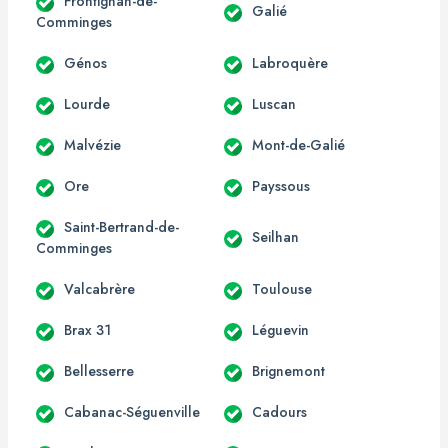
Frontignan-de-
Galié
Comminges
Génos
Labroquère
Lourde
Luscan
Malvézie
Mont-de-Galié
Ore
Payssous
Saint-Bertrand-de-
Seilhan
Comminges
Valcabrère
Toulouse
Brax 31
Léguevin
Bellesserre
Brignemont
Cabanac-Séguenville
Cadours