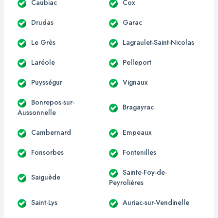
Caubiac
Cox
Drudas
Garac
Le Grès
Lagraulet-Saint-Nicolas
Laréole
Pelleport
Puysségur
Vignaux
Bonrepos-sur-
Bragayrac
Aussonnelle
Cambernard
Empeaux
Fonsorbes
Fontenilles
Sainte-Foy-de-
Saiguède
Peyrolières
Saint-Lys
Auriac-sur-Vendinelle