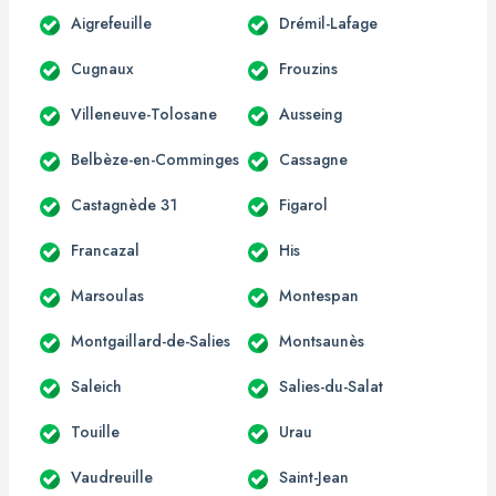
Aigrefeuille
Drémil-Lafage
Cugnaux
Frouzins
Villeneuve-Tolosane
Ausseing
Belbèze-en-Comminges
Cassagne
Castagnède 31
Figarol
Francazal
His
Marsoulas
Montespan
Montgaillard-de-Salies
Montsaunès
Saleich
Salies-du-Salat
Touille
Urau
Vaudreuille
Saint-Jean