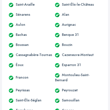
Saint-Araille
Saint-Élix-le-Château
Sénarens
Alan
Aulon
Aurignac
Bachas
Benque 31
Boussan
Bouzin
Cassagnabère-Tournas
Cazeneuve-Montaut
Éoux
Esparron 31
Montoulieu-Saint-
Francon
Bernard
Peyrissas
Peyrouzet
Saint-Élix-Séglan
Samouillan