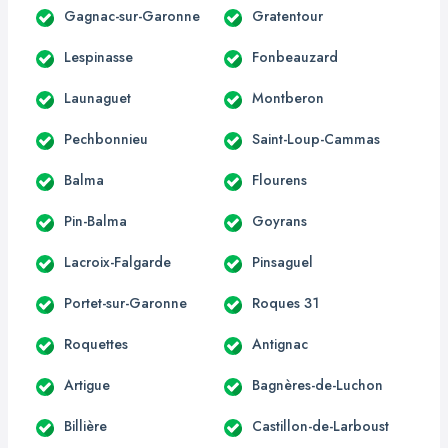
Gagnac-sur-Garonne
Gratentour
Lespinasse
Fonbeauzard
Launaguet
Montberon
Pechbonnieu
Saint-Loup-Cammas
Balma
Flourens
Pin-Balma
Goyrans
Lacroix-Falgarde
Pinsaguel
Portet-sur-Garonne
Roques 31
Roquettes
Antignac
Artigue
Bagnères-de-Luchon
Billière
Castillon-de-Larboust