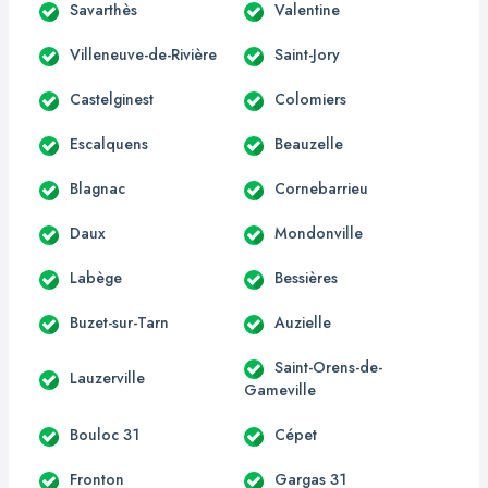
Savarthès
Valentine
Villeneuve-de-Rivière
Saint-Jory
Castelginest
Colomiers
Escalquens
Beauzelle
Blagnac
Cornebarrieu
Daux
Mondonville
Labège
Bessières
Buzet-sur-Tarn
Auzielle
Saint-Orens-de-
Lauzerville
Gameville
Bouloc 31
Cépet
Fronton
Gargas 31