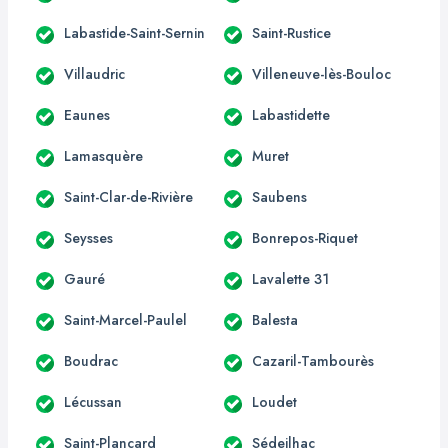
Labastide-Saint-Sernin
Saint-Rustice
Villaudric
Villeneuve-lès-Bouloc
Eaunes
Labastidette
Lamasquère
Muret
Saint-Clar-de-Rivière
Saubens
Seysses
Bonrepos-Riquet
Gauré
Lavalette 31
Saint-Marcel-Paulel
Balesta
Boudrac
Cazaril-Tambourès
Lécussan
Loudet
Saint-Plancard
Sédeilhac