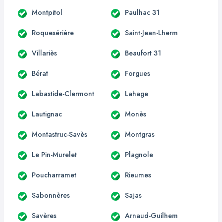
Montpitol
Paulhac 31
Roquesérière
Saint-Jean-Lherm
Villariès
Beaufort 31
Bérat
Forgues
Labastide-Clermont
Lahage
Lautignac
Monès
Montastruc-Savès
Montgras
Le Pin-Murelet
Plagnole
Poucharramet
Rieumes
Sabonnères
Sajas
Savères
Arnaud-Guilhem