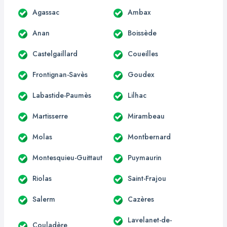
Agassac
Ambax
Anan
Boissède
Castelgaillard
Coueilles
Frontignan-Savès
Goudex
Labastide-Paumès
Lilhac
Martisserre
Mirambeau
Molas
Montbernard
Montesquieu-Guittaut
Puymaurin
Riolas
Saint-Frajou
Salerm
Cazères
Lavelanet-de-
Couladère