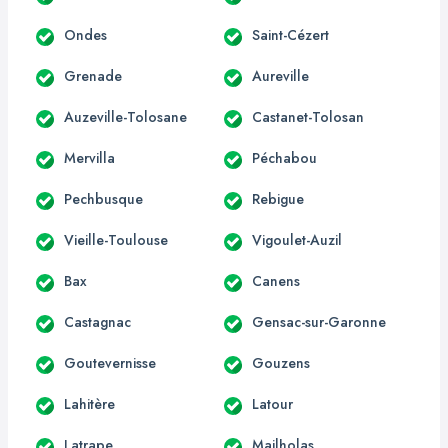
Ondes
Saint-Cézert
Grenade
Aureville
Auzeville-Tolosane
Castanet-Tolosan
Mervilla
Péchabou
Pechbusque
Rebigue
Vieille-Toulouse
Vigoulet-Auzil
Bax
Canens
Castagnac
Gensac-sur-Garonne
Goutevernisse
Gouzens
Lahitère
Latour
Latrape
Mailholas