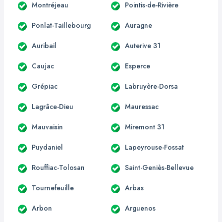
Montréjeau
Pointis-de-Rivière
Ponlat-Taillebourg
Auragne
Auribail
Auterive 31
Caujac
Esperce
Grépiac
Labruyère-Dorsa
Lagrâce-Dieu
Mauressac
Mauvaisin
Miremont 31
Puydaniel
Lapeyrouse-Fossat
Rouffiac-Tolosan
Saint-Geniès-Bellevue
Tournefeuille
Arbas
Arbon
Arguenos