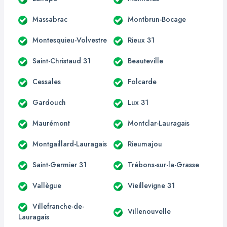
Massabrac
Montbrun-Bocage
Montesquieu-Volvestre
Rieux 31
Saint-Christaud 31
Beauteville
Cessales
Folcarde
Gardouch
Lux 31
Maurémont
Montclar-Lauragais
Montgaillard-Lauragais
Rieumajou
Saint-Germier 31
Trébons-sur-la-Grasse
Vallègue
Vieillevigne 31
Villefranche-de-
Villenouvelle
Lauragais