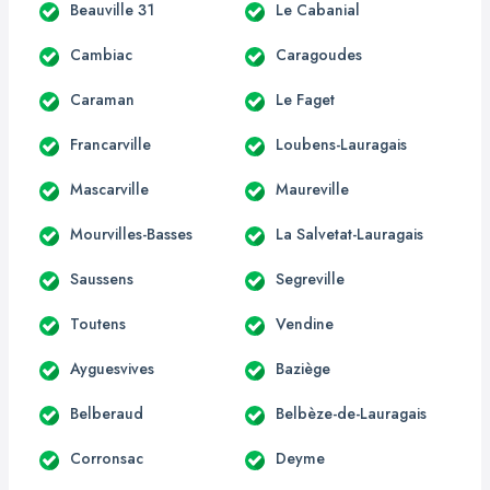
Beauville 31
Le Cabanial
Cambiac
Caragoudes
Caraman
Le Faget
Francarville
Loubens-Lauragais
Mascarville
Maureville
Mourvilles-Basses
La Salvetat-Lauragais
Saussens
Segreville
Toutens
Vendine
Ayguesvives
Baziège
Belberaud
Belbèze-de-Lauragais
Corronsac
Deyme