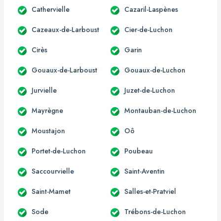
Cathervielle
Cazaril-Laspènes
Cazeaux-de-Larboust
Cier-de-Luchon
Cirès
Garin
Gouaux-de-Larboust
Gouaux-de-Luchon
Jurvielle
Juzet-de-Luchon
Mayrègne
Montauban-de-Luchon
Moustajon
Oô
Portet-de-Luchon
Poubeau
Saccourvielle
Saint-Aventin
Saint-Mamet
Salles-et-Pratviel
Sode
Trébons-de-Luchon