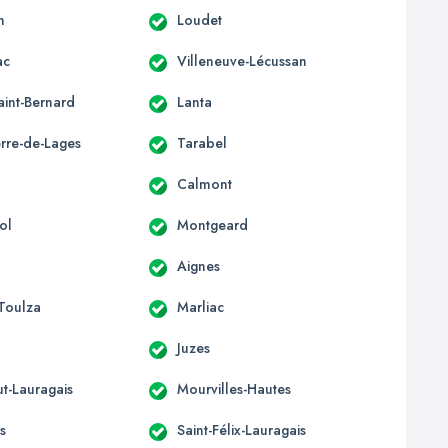
n
Loudet
ac
Villeneuve-Lécussan
aint-Bernard
Lanta
erre-de-Lages
Tarabel
Calmont
ol
Montgeard
Aignes
-Toulza
Marliac
Juzes
t-Lauragais
Mourvilles-Hautes
s
Saint-Félix-Lauragais