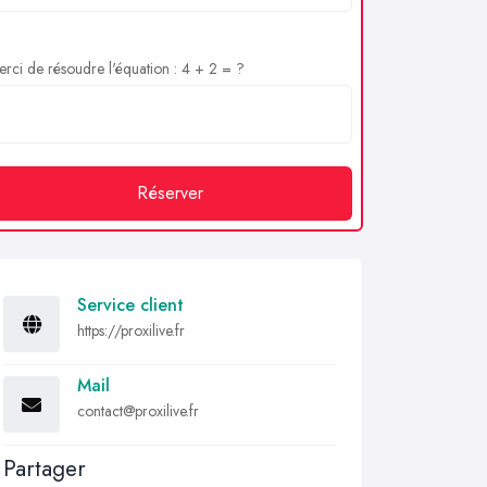
rci de résoudre l'équation : 4 + 2 = ?
Réserver
Service client
https://proxilive.fr
Mail
contact@proxilive.fr
Partager