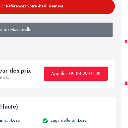
? : Référencez votre établissement
e de Mascarville
ur des prix
Appelez 09 88 29 01 98
t prix
(Haute)
t-sur-Lèze
Lagardelle-sur-Lèze