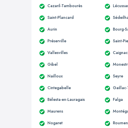
Cazaril-Tambourès
Lécussa
Saint-Plancard
Sédeilh
Aurin
Bourg-S
Préserville
Saint-Pi
Vallesvilles
Caignac
Gibel
Monestr
Nailloux
Seyre
Cintegabelle
Gaillac
Bélesta-en-Lauragais
Falga
Maurens
Montégu
Nogaret
Roumen