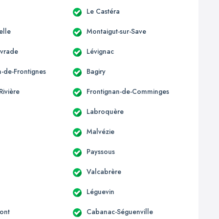
Le Castéra
elle
Montaigut-sur-Save
ivrade
Lévignac
n-de-Frontignes
Bagiry
Rivière
Frontignan-de-Comminges
Labroquère
Malvézie
Payssous
Valcabrère
Léguevin
ont
Cabanac-Séguenville