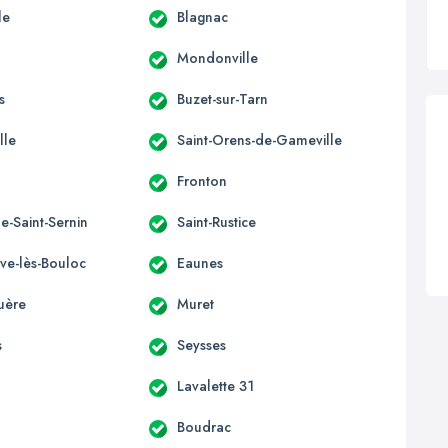
le
Blagnac
Mondonville
s
Buzet-sur-Tarn
lle
Saint-Orens-de-Gameville
Fronton
e-Saint-Sernin
Saint-Rustice
uve-lès-Bouloc
Eaunes
uère
Muret
s
Seysses
Lavalette 31
Boudrac