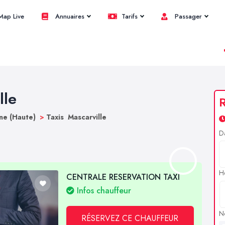
ap Live
Annuaires
Tarifs
Passager
lle
R
ne (Haute)
>
Taxis Mascarville
D
H
CENTRALE RESERVATION TAXI
Infos chauffeur
N
RÉSERVEZ CE CHAUFFEUR