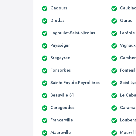
Cadours
Caubia
Drudas
Garac
Lagraulet-Saint-Nicolas
Laréole
Puysségur
Vignaux
Bragayrac
Camber
Fonsorbes
Fontenil
Sainte-Foy-de-Peyrolières
Saint-Ly
Beauville 31
Le Caba
Caragoudes
Carama
Francarville
Loubens
Maureville
Mourvil