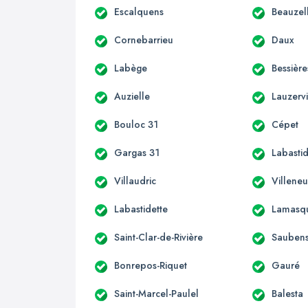
Escalquens
Beauzel
Cornebarrieu
Daux
Labège
Bessière
Auzielle
Lauzervi
Bouloc 31
Cépet
Gargas 31
Labastid
Villaudric
Villene
Labastidette
Lamasq
Saint-Clar-de-Rivière
Sauben
Bonrepos-Riquet
Gauré
Saint-Marcel-Paulel
Balesta