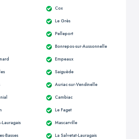
c
Cox
Le Grès
Pelleport
Bonrepos-sur-Aussonnelle
nard
Empeaux
les
Saiguède
s
Auriac-sur-Vendinelle
nial
Cambiac
n
Le Faget
-Lauragais
Mascarville
les-Basses
La Salvetat-Lauragais