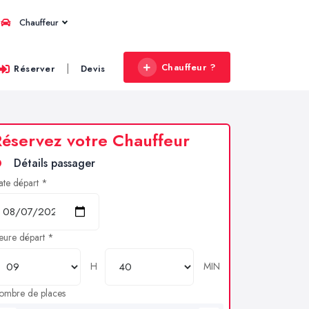
Chauffeur
Chauffeur ?
|
Réserver
Devis
éservez votre Chauffeur
Détails passager
ate départ *
eure départ *
H
MIN
ombre de places