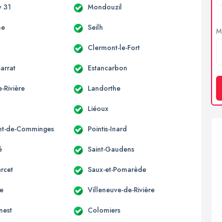
 31
Mondouzil
ne
Seilh
Me
Clermont-le-Fort
arrat
Estancarbon
-Rivière
Landorthe
Liéoux
nt-de-Comminges
Pointis-Inard
é
Saint-Gaudens
rcet
Saux-et-Pomarède
ne
Villeneuve-de-Rivière
nest
Colomiers