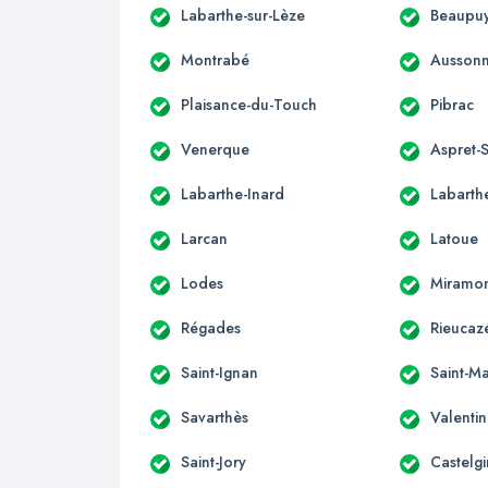
Labarthe-sur-Lèze
Beaupuy
Montrabé
Ausson
Plaisance-du-Touch
Pibrac
Venerque
Aspret-S
Labarthe-Inard
Labarthe
Larcan
Latoue
Lodes
Miramo
Régades
Rieucaz
Saint-Ignan
Saint-Ma
Savarthès
Valenti
Saint-Jory
Castelgi