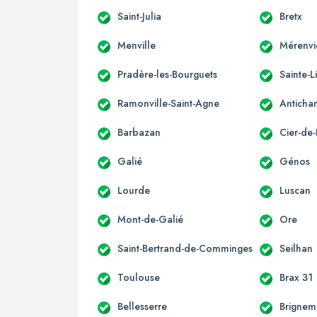
Saint-Julia
Bretx
Menville
Mérenvi
Pradère-les-Bourguets
Sainte-L
Ramonville-Saint-Agne
Anticha
Barbazan
Cier-de-
Galié
Génos
Lourde
Luscan
Mont-de-Galié
Ore
Saint-Bertrand-de-Comminges
Seilhan
Toulouse
Brax 31
Bellesserre
Brignem