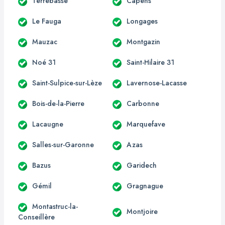
Terrebasse
Capens
Le Fauga
Longages
Mauzac
Montgazin
Noé 31
Saint-Hilaire 31
Saint-Sulpice-sur-Lèze
Lavernose-Lacasse
Bois-de-la-Pierre
Carbonne
Lacaugne
Marquefave
Salles-sur-Garonne
Azas
Bazus
Garidech
Gémil
Gragnague
Montastruc-la-
Montjoire
Conseillère