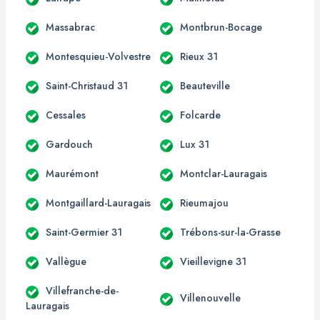
Massabrac
Montbrun-Bocage
Montesquieu-Volvestre
Rieux 31
Saint-Christaud 31
Beauteville
Cessales
Folcarde
Gardouch
Lux 31
Maurémont
Montclar-Lauragais
Montgaillard-Lauragais
Rieumajou
Saint-Germier 31
Trébons-sur-la-Grasse
Vallègue
Vieillevigne 31
Villefranche-de-
Villenouvelle
Lauragais