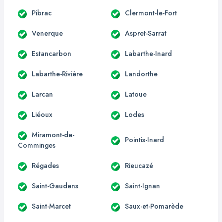
Pibrac
Clermont-le-Fort
Venerque
Aspret-Sarrat
Estancarbon
Labarthe-Inard
Labarthe-Rivière
Landorthe
Larcan
Latoue
Liéoux
Lodes
Miramont-de-
Pointis-Inard
Comminges
Régades
Rieucazé
Saint-Gaudens
Saint-Ignan
Saint-Marcet
Saux-et-Pomarède