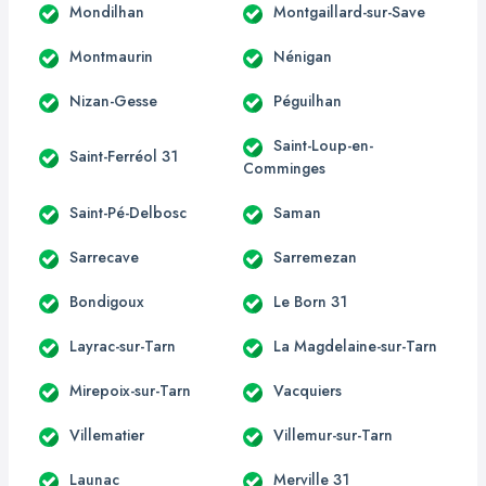
Mondilhan
Montgaillard-sur-Save
Montmaurin
Nénigan
Nizan-Gesse
Péguilhan
Saint-Loup-en-
Saint-Ferréol 31
Comminges
Saint-Pé-Delbosc
Saman
Sarrecave
Sarremezan
Bondigoux
Le Born 31
Layrac-sur-Tarn
La Magdelaine-sur-Tarn
Mirepoix-sur-Tarn
Vacquiers
Villematier
Villemur-sur-Tarn
Launac
Merville 31