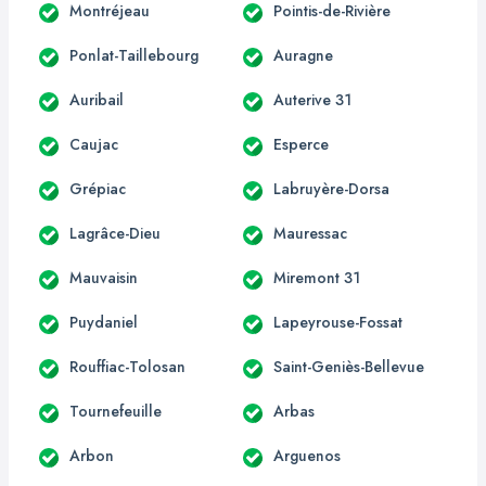
Montréjeau
Pointis-de-Rivière
Ponlat-Taillebourg
Auragne
Auribail
Auterive 31
Caujac
Esperce
Grépiac
Labruyère-Dorsa
Lagrâce-Dieu
Mauressac
Mauvaisin
Miremont 31
Puydaniel
Lapeyrouse-Fossat
Rouffiac-Tolosan
Saint-Geniès-Bellevue
Tournefeuille
Arbas
Arbon
Arguenos