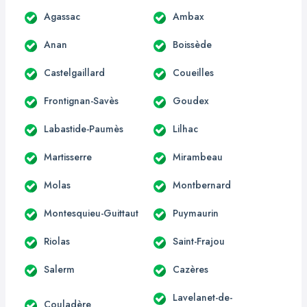
Agassac
Ambax
Anan
Boissède
Castelgaillard
Coueilles
Frontignan-Savès
Goudex
Labastide-Paumès
Lilhac
Martisserre
Mirambeau
Molas
Montbernard
Montesquieu-Guittaut
Puymaurin
Riolas
Saint-Frajou
Salerm
Cazères
Lavelanet-de-
Couladère