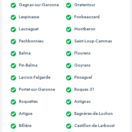
Gagnac-sur-Garonne
Gratentour
Lespinasse
Fonbeauzard
Launaguet
Montberon
Pechbonnieu
Saint-Loup-Cammas
Balma
Flourens
Pin-Balma
Goyrans
Lacroix-Falgarde
Pinsaguel
Portet-sur-Garonne
Roques 31
Roquettes
Antignac
Artigue
Bagnères-de-Luchon
Billière
Castillon-de-Larboust