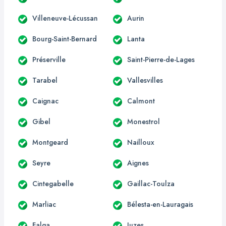
Villeneuve-Lécussan
Aurin
Bourg-Saint-Bernard
Lanta
Préserville
Saint-Pierre-de-Lages
Tarabel
Vallesvilles
Caignac
Calmont
Gibel
Monestrol
Montgeard
Nailloux
Seyre
Aignes
Cintegabelle
Gaillac-Toulza
Marliac
Bélesta-en-Lauragais
Falga
Juzes