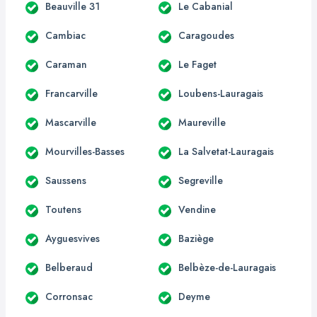
Beauville 31
Le Cabanial
Cambiac
Caragoudes
Caraman
Le Faget
Francarville
Loubens-Lauragais
Mascarville
Maureville
Mourvilles-Basses
La Salvetat-Lauragais
Saussens
Segreville
Toutens
Vendine
Ayguesvives
Baziège
Belberaud
Belbèze-de-Lauragais
Corronsac
Deyme