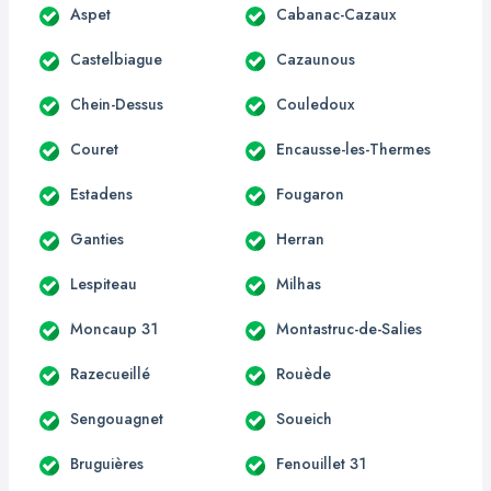
Aspet
Cabanac-Cazaux
Castelbiague
Cazaunous
Chein-Dessus
Couledoux
Couret
Encausse-les-Thermes
Estadens
Fougaron
Ganties
Herran
Lespiteau
Milhas
Moncaup 31
Montastruc-de-Salies
Razecueillé
Rouède
Sengouagnet
Soueich
Bruguières
Fenouillet 31