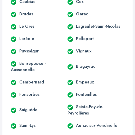
Caubiac
Cox
Drudas
Garac
Le Grès
Lagraulet-Saint-Nicolas
Laréole
Pelleport
Puysségur
Vignaux
Bonrepos-sur-
Bragayrac
Aussonnelle
Cambernard
Empeaux
Fonsorbes
Fontenilles
Sainte-Foy-de-
Saiguède
Peyrolières
Saint-Lys
Auriac-sur-Vendinelle