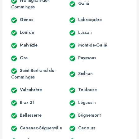
Frontignan-de-
Galié
Comminges
Génos
Labroquère
Lourde
Luscan
Malvézie
Mont-de-Galié
Ore
Payssous
Saint-Bertrand-de-
Seilhan
Comminges
Valcabrère
Toulouse
Brax 31
Léguevin
Bellesserre
Brignemont
Cabanac-Séguenville
Cadours