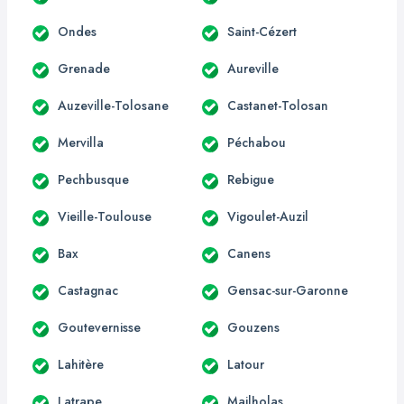
Ondes
Saint-Cézert
Grenade
Aureville
Auzeville-Tolosane
Castanet-Tolosan
Mervilla
Péchabou
Pechbusque
Rebigue
Vieille-Toulouse
Vigoulet-Auzil
Bax
Canens
Castagnac
Gensac-sur-Garonne
Goutevernisse
Gouzens
Lahitère
Latour
Latrape
Mailholas