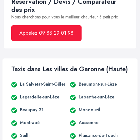
Réservation / Devis / Comparateur
des prix
Nous cherchons pour vous le meilleur chauffeur à petit prix
Appelez 09 88 29 01 98
Taxis dans Les villes de Garonne (Haute)
La Salvetat-Saint-Gilles
Beaumont-sur-Lèze
Lagardelle-sur-Lèze
Labarthe-sur-Lèze
Beaupuy 31
Mondouzil
Montrabé
Aussonne
Seilh
Plaisance-du-Touch