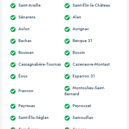
Saint-Araille
Saint-Élix-le-Château
Sénarens
Alan
Aulon
Aurignac
Bachas
Benque 31
Boussan
Bouzin
Cassagnabère-Tournas
Cazeneuve-Montaut
Éoux
Esparron 31
Montoulieu-Saint-
Francon
Bernard
Peyrissas
Peyrouzet
Saint-Élix-Séglan
Samouillan