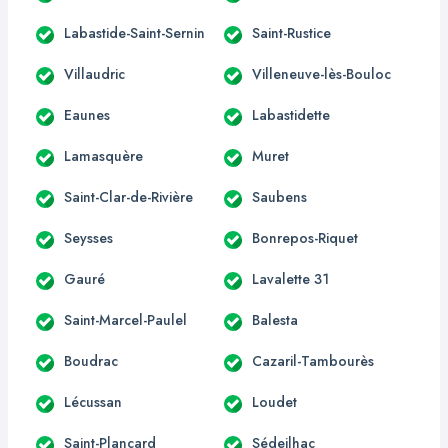
Labastide-Saint-Sernin
Saint-Rustice
Villaudric
Villeneuve-lès-Bouloc
Eaunes
Labastidette
Lamasquère
Muret
Saint-Clar-de-Rivière
Saubens
Seysses
Bonrepos-Riquet
Gauré
Lavalette 31
Saint-Marcel-Paulel
Balesta
Boudrac
Cazaril-Tambourès
Lécussan
Loudet
Saint-Plancard
Sédeilhac