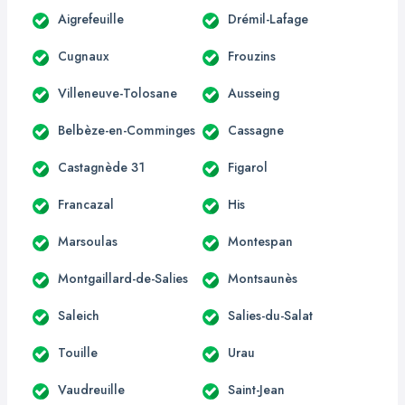
Aigrefeuille
Drémil-Lafage
Cugnaux
Frouzins
Villeneuve-Tolosane
Ausseing
Belbèze-en-Comminges
Cassagne
Castagnède 31
Figarol
Francazal
His
Marsoulas
Montespan
Montgaillard-de-Salies
Montsaunès
Saleich
Salies-du-Salat
Touille
Urau
Vaudreuille
Saint-Jean