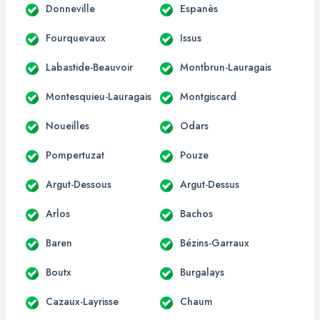
Donneville
Espanès
Fourquevaux
Issus
Labastide-Beauvoir
Montbrun-Lauragais
Montesquieu-Lauragais
Montgiscard
Noueilles
Odars
Pompertuzat
Pouze
Argut-Dessous
Argut-Dessus
Arlos
Bachos
Baren
Bézins-Garraux
Boutx
Burgalays
Cazaux-Layrisse
Chaum