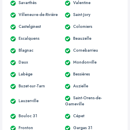
Savarthès
Valentine
Villeneuve-de-Rivière
Saint-Jory
Castelginest
Colomiers
Escalquens
Beauzelle
Blagnac
Cornebarrieu
Daux
Mondonville
Labège
Bessières
Buzet-sur-Tarn
Auzielle
Saint-Orens-de-
Lauzerville
Gameville
Bouloc 31
Cépet
Fronton
Gargas 31