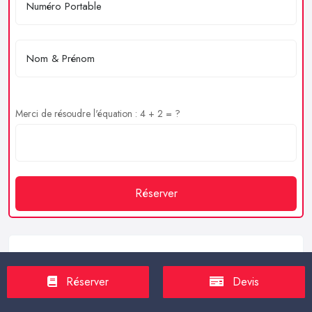
Merci de résoudre l'équation : 4 + 2 = ?
Réserver
Service client
Réserver
Devis
https://proxilive.fr