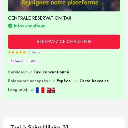
CENTRALE RESERVATION TAXI
Infos chauffeur
RÉSERVEZ CE CHAUFFEUR
5 étoiles
7 Places
Van
Services :
Taxi conventionné
Paiements acceptés :
Espèce
Carte bancaire
Langue(s) :
Taxi à Saint-Hilaire 31