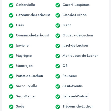
Cathervielle
Cazaril-Laspènes
Cazeaux-de-Larboust
Cier-de-Luchon
Cirès
Garin
Gouaux-de-Larboust
Gouaux-de-Luchon
Jurvielle
Juzet-de-Luchon
Mayrègne
Montauban-de-Luchon
Moustajon
Oô
Portet-de-Luchon
Poubeau
Saccourvielle
Saint-Aventin
Saint-Mamet
Salles-et-Pratviel
Sode
Trébons-de-Luchon