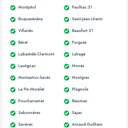
Montpitol
Paulhac 31
Roquesérière
Saint-Jean-Lherm
Villariès
Beaufort 31
Bérat
Forgues
Labastide-Clermont
Lahage
Lautignac
Monès
Montastruc-Savès
Montgras
Le Pin-Murelet
Plagnole
Poucharramet
Rieumes
Sabonnères
Sajas
Savères
Arnaud-Guilhem