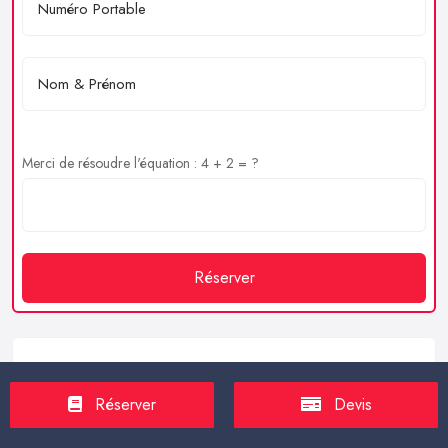
Merci de résoudre l'équation : 4 + 2 = ?
Réserver
Service client
Réserver
Devis
https://proxilive.fr