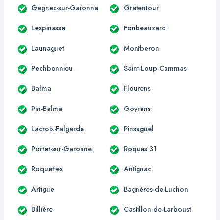
Gagnac-sur-Garonne
Gratentour
Lespinasse
Fonbeauzard
Launaguet
Montberon
Pechbonnieu
Saint-Loup-Cammas
Balma
Flourens
Pin-Balma
Goyrans
Lacroix-Falgarde
Pinsaguel
Portet-sur-Garonne
Roques 31
Roquettes
Antignac
Artigue
Bagnères-de-Luchon
Billière
Castillon-de-Larboust