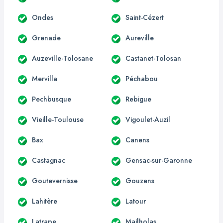
Ondes
Saint-Cézert
Grenade
Aureville
Auzeville-Tolosane
Castanet-Tolosan
Mervilla
Péchabou
Pechbusque
Rebigue
Vieille-Toulouse
Vigoulet-Auzil
Bax
Canens
Castagnac
Gensac-sur-Garonne
Goutevernisse
Gouzens
Lahitère
Latour
Latrape
Mailholas