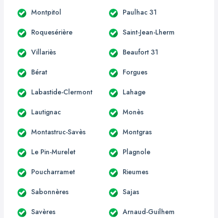
Montpitol
Paulhac 31
Roquesérière
Saint-Jean-Lherm
Villariès
Beaufort 31
Bérat
Forgues
Labastide-Clermont
Lahage
Lautignac
Monès
Montastruc-Savès
Montgras
Le Pin-Murelet
Plagnole
Poucharramet
Rieumes
Sabonnères
Sajas
Savères
Arnaud-Guilhem