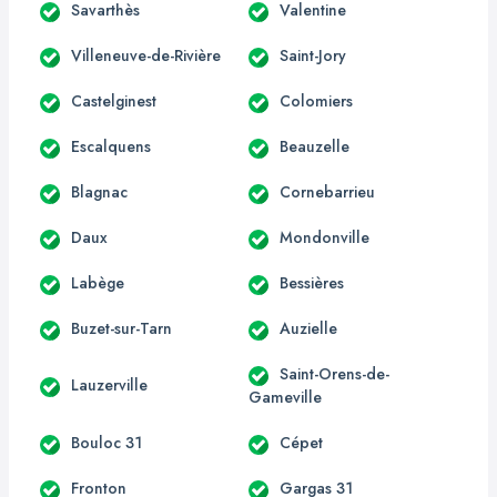
Savarthès
Valentine
Villeneuve-de-Rivière
Saint-Jory
Castelginest
Colomiers
Escalquens
Beauzelle
Blagnac
Cornebarrieu
Daux
Mondonville
Labège
Bessières
Buzet-sur-Tarn
Auzielle
Saint-Orens-de-
Lauzerville
Gameville
Bouloc 31
Cépet
Fronton
Gargas 31