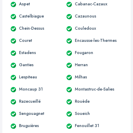
Aspet
Cabanac-Cazaux
Castelbiague
Cazaunous
Chein-Dessus
Couledoux
Couret
Encausse-les-Thermes
Estadens
Fougaron
Ganties
Herran
Lespiteau
Milhas
Moncaup 31
Montastruc-de-Salies
Razecueillé
Rouède
Sengouagnet
Soueich
Bruguières
Fenouillet 31