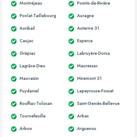
Montréjeau
Pointis-de-Rivière
Ponlat-Taillebourg
Auragne
Auribail
Auterive 31
Caujac
Esperce
Grépiac
Labruyère-Dorsa
Lagrâce-Dieu
Mauressac
Mauvaisin
Miremont 31
Puydaniel
Lapeyrouse-Fossat
Rouffiac-Tolosan
Saint-Geniès-Bellevue
Tournefeuille
Arbas
Arbon
Arguenos