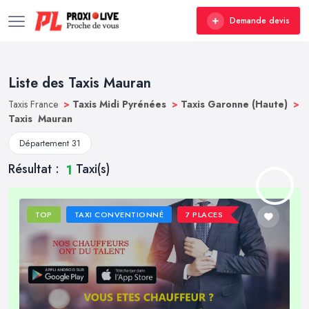
Demande devis
Liste des Taxis Mauran
Taxis France
>
Taxis Midi Pyrénées
>
Taxis Garonne (Haute)
>
Taxis Mauran
Département 31
Résultat :
Taxi(s)
1
TOP
TAXI CONVENTIONNÉ
7 PLACES