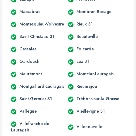
Massabrac
Montbrun-Bocage
Montesquieu-Volvestre
Rieux 31
Saint-Christaud 31
Beauteville
Cessales
Folcarde
Gardouch
Lux 31
Maurémont
Montclar-Lauragais
Montgaillard-Lauragais
Rieumajou
Saint-Germier 31
Trébons-sur-la-Grasse
Vallègue
Vieillevigne 31
Villefranche-de-
Villenouvelle
Lauragais