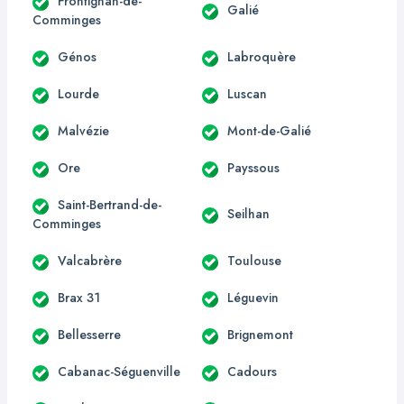
Frontignan-de-
Galié
Comminges
Génos
Labroquère
Lourde
Luscan
Malvézie
Mont-de-Galié
Ore
Payssous
Saint-Bertrand-de-
Seilhan
Comminges
Valcabrère
Toulouse
Brax 31
Léguevin
Bellesserre
Brignemont
Cabanac-Séguenville
Cadours