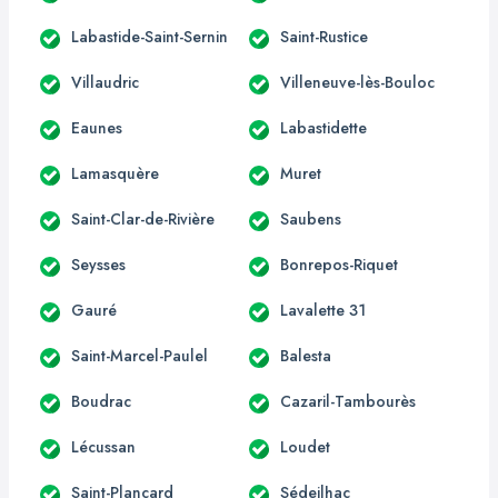
Labastide-Saint-Sernin
Saint-Rustice
Villaudric
Villeneuve-lès-Bouloc
Eaunes
Labastidette
Lamasquère
Muret
Saint-Clar-de-Rivière
Saubens
Seysses
Bonrepos-Riquet
Gauré
Lavalette 31
Saint-Marcel-Paulel
Balesta
Boudrac
Cazaril-Tambourès
Lécussan
Loudet
Saint-Plancard
Sédeilhac