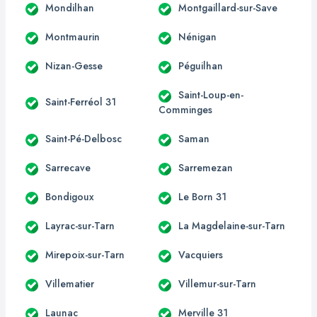
Mondilhan
Montgaillard-sur-Save
Montmaurin
Nénigan
Nizan-Gesse
Péguilhan
Saint-Loup-en-
Saint-Ferréol 31
Comminges
Saint-Pé-Delbosc
Saman
Sarrecave
Sarremezan
Bondigoux
Le Born 31
Layrac-sur-Tarn
La Magdelaine-sur-Tarn
Mirepoix-sur-Tarn
Vacquiers
Villematier
Villemur-sur-Tarn
Launac
Merville 31