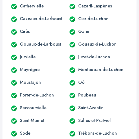
Cathervielle
Cazaril-Laspènes
Cazeaux-de-Larboust
Cier-de-Luchon
Cirès
Garin
Gouaux-de-Larboust
Gouaux-de-Luchon
Jurvielle
Juzet-de-Luchon
Mayrègne
Montauban-de-Luchon
Moustajon
Oô
Portet-de-Luchon
Poubeau
Saccourvielle
Saint-Aventin
Saint-Mamet
Salles-et-Pratviel
Sode
Trébons-de-Luchon