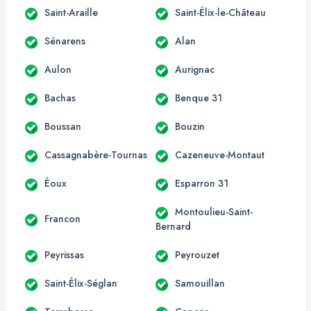
Saint-Araille
Saint-Élix-le-Château
Sénarens
Alan
Aulon
Aurignac
Bachas
Benque 31
Boussan
Bouzin
Cassagnabère-Tournas
Cazeneuve-Montaut
Éoux
Esparron 31
Montoulieu-Saint-
Francon
Bernard
Peyrissas
Peyrouzet
Saint-Élix-Séglan
Samouillan