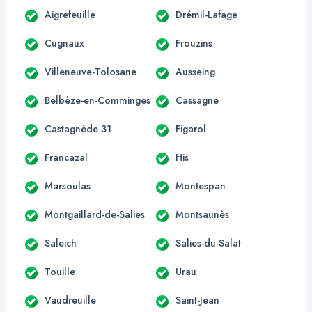
Aigrefeuille
Drémil-Lafage
Cugnaux
Frouzins
Villeneuve-Tolosane
Ausseing
Belbèze-en-Comminges
Cassagne
Castagnède 31
Figarol
Francazal
His
Marsoulas
Montespan
Montgaillard-de-Salies
Montsaunès
Saleich
Salies-du-Salat
Touille
Urau
Vaudreuille
Saint-Jean