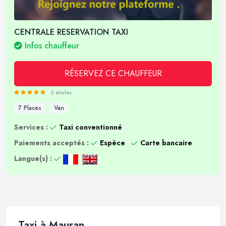
CENTRALE RESERVATION TAXI
Infos chauffeur
RÉSERVEZ CE CHAUFFEUR
5 étoiles
7 Places
Van
Services :
Taxi conventionné
Paiements acceptés :
Espèce
Carte bancaire
Langue(s) :
Taxi à Mauran