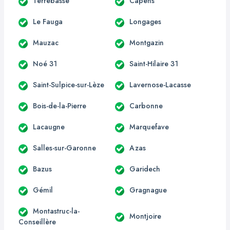
Terrebasse
Capens
Le Fauga
Longages
Mauzac
Montgazin
Noé 31
Saint-Hilaire 31
Saint-Sulpice-sur-Lèze
Lavernose-Lacasse
Bois-de-la-Pierre
Carbonne
Lacaugne
Marquefave
Salles-sur-Garonne
Azas
Bazus
Garidech
Gémil
Gragnague
Montastruc-la-
Montjoire
Conseillère