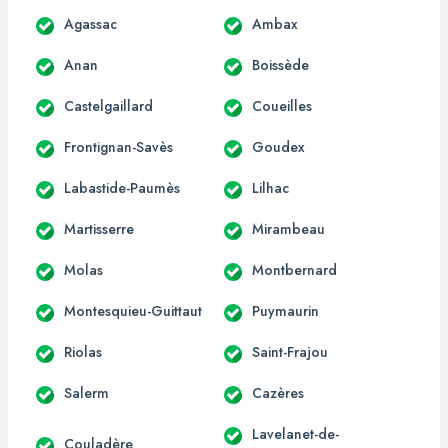
Agassac
Ambax
Anan
Boissède
Castelgaillard
Coueilles
Frontignan-Savès
Goudex
Labastide-Paumès
Lilhac
Martisserre
Mirambeau
Molas
Montbernard
Montesquieu-Guittaut
Puymaurin
Riolas
Saint-Frajou
Salerm
Cazères
Lavelanet-de-
Couladère