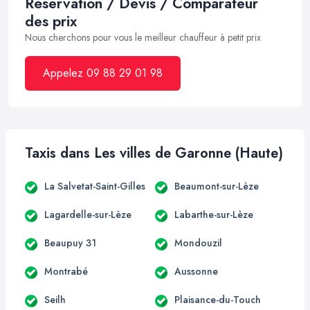
Réservation / Devis / Comparateur
des prix
Nous cherchons pour vous le meilleur chauffeur à petit prix
Appelez 09 88 29 01 98
Taxis dans Les villes de Garonne (Haute)
La Salvetat-Saint-Gilles
Beaumont-sur-Lèze
Lagardelle-sur-Lèze
Labarthe-sur-Lèze
Beaupuy 31
Mondouzil
Montrabé
Aussonne
Seilh
Plaisance-du-Touch