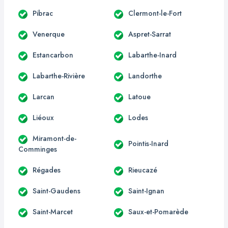
Pibrac
Clermont-le-Fort
Venerque
Aspret-Sarrat
Estancarbon
Labarthe-Inard
Labarthe-Rivière
Landorthe
Larcan
Latoue
Liéoux
Lodes
Miramont-de-
Pointis-Inard
Comminges
Régades
Rieucazé
Saint-Gaudens
Saint-Ignan
Saint-Marcet
Saux-et-Pomarède