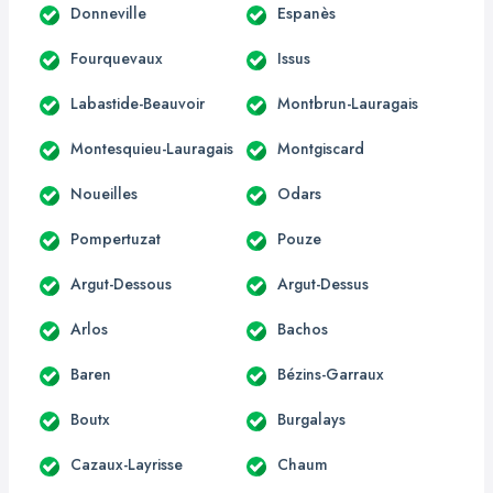
Donneville
Espanès
Fourquevaux
Issus
Labastide-Beauvoir
Montbrun-Lauragais
Montesquieu-Lauragais
Montgiscard
Noueilles
Odars
Pompertuzat
Pouze
Argut-Dessous
Argut-Dessus
Arlos
Bachos
Baren
Bézins-Garraux
Boutx
Burgalays
Cazaux-Layrisse
Chaum