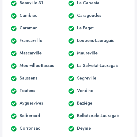
Beauville 31
Le Cabanial
Cambiac
Caragoudes
Caraman
Le Faget
Francarville
Loubens-Lauragais
Mascarville
Maureville
Mourvilles-Basses
La Salvetat-Lauragais
Saussens
Segreville
Toutens
Vendine
Ayguesvives
Baziège
Belberaud
Belbèze-de-Lauragais
Corronsac
Deyme