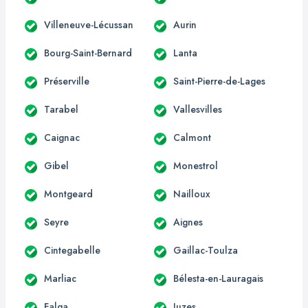
Villeneuve-Lécussan
Aurin
Bourg-Saint-Bernard
Lanta
Préserville
Saint-Pierre-de-Lages
Tarabel
Vallesvilles
Caignac
Calmont
Gibel
Monestrol
Montgeard
Nailloux
Seyre
Aignes
Cintegabelle
Gaillac-Toulza
Marliac
Bélesta-en-Lauragais
Falga
Juzes