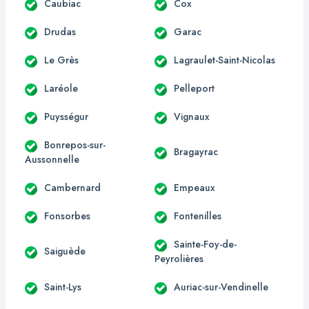
Caubiac
Cox
Drudas
Garac
Le Grès
Lagraulet-Saint-Nicolas
Laréole
Pelleport
Puysségur
Vignaux
Bonrepos-sur-
Bragayrac
Aussonnelle
Cambernard
Empeaux
Fonsorbes
Fontenilles
Sainte-Foy-de-
Saiguède
Peyrolières
Saint-Lys
Auriac-sur-Vendinelle