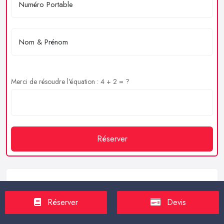
Merci de résoudre l'équation : 4 + 2 = ?
Réserver
Service client
Réserver
Devis
https://proxilive.fr