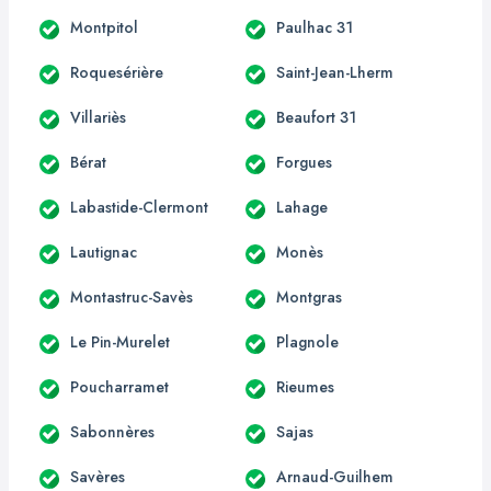
Montpitol
Paulhac 31
Roquesérière
Saint-Jean-Lherm
Villariès
Beaufort 31
Bérat
Forgues
Labastide-Clermont
Lahage
Lautignac
Monès
Montastruc-Savès
Montgras
Le Pin-Murelet
Plagnole
Poucharramet
Rieumes
Sabonnères
Sajas
Savères
Arnaud-Guilhem