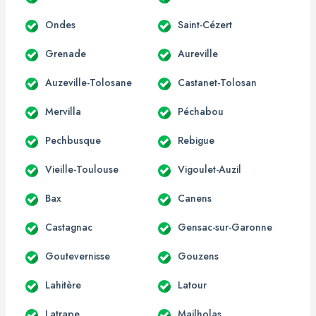
Ondes
Saint-Cézert
Grenade
Aureville
Auzeville-Tolosane
Castanet-Tolosan
Mervilla
Péchabou
Pechbusque
Rebigue
Vieille-Toulouse
Vigoulet-Auzil
Bax
Canens
Castagnac
Gensac-sur-Garonne
Goutevernisse
Gouzens
Lahitère
Latour
Latrape
Mailholas