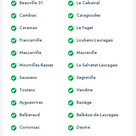
Beauville 31
Le Cabanial
Cambiac
Caragoudes
Caraman
Le Faget
Francarville
Loubens-Lauragais
Mascarville
Maureville
Mourvilles-Basses
La Salvetat-Lauragais
Saussens
Segreville
Toutens
Vendine
Ayguesvives
Baziège
Belberaud
Belbèze-de-Lauragais
Corronsac
Deyme