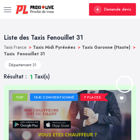
Demande devis
Liste des Taxis Fenouillet 31
Taxis France
>
Taxis Midi Pyrénées
>
Taxis Garonne (Haute)
>
Taxis Fenouillet 31
Département 31
Résultat :
Taxi(s)
1
TOP
TAXI CONVENTIONNÉ
7 PLACES