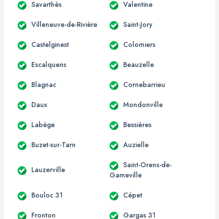
Savarthès
Valentine
Villeneuve-de-Rivière
Saint-Jory
Castelginest
Colomiers
Escalquens
Beauzelle
Blagnac
Cornebarrieu
Daux
Mondonville
Labège
Bessières
Buzet-sur-Tarn
Auzielle
Saint-Orens-de-
Lauzerville
Gameville
Bouloc 31
Cépet
Fronton
Gargas 31