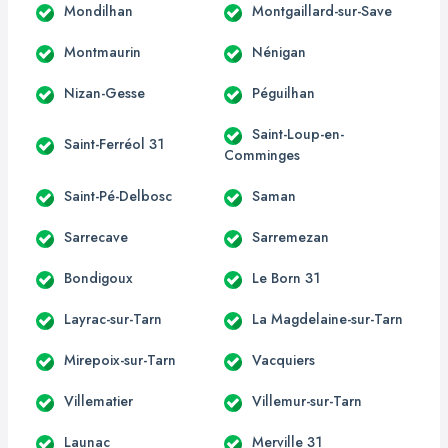
Mondilhan
Montgaillard-sur-Save
Montmaurin
Nénigan
Nizan-Gesse
Péguilhan
Saint-Loup-en-
Saint-Ferréol 31
Comminges
Saint-Pé-Delbosc
Saman
Sarrecave
Sarremezan
Bondigoux
Le Born 31
Layrac-sur-Tarn
La Magdelaine-sur-Tarn
Mirepoix-sur-Tarn
Vacquiers
Villematier
Villemur-sur-Tarn
Launac
Merville 31