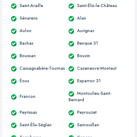
Saint-Araille
Saint-Élix-le-Château
Sénarens
Alan
Aulon
Aurignac
Bachas
Benque 31
Boussan
Bouzin
Cassagnabère-Tournas
Cazeneuve-Montaut
Éoux
Esparron 31
Montoulieu-Saint-
Francon
Bernard
Peyrissas
Peyrouzet
Saint-Élix-Séglan
Samouillan