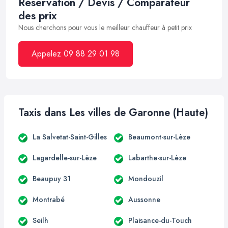
Réservation / Devis / Comparateur
des prix
Nous cherchons pour vous le meilleur chauffeur à petit prix
Appelez 09 88 29 01 98
Taxis dans Les villes de Garonne (Haute)
La Salvetat-Saint-Gilles
Beaumont-sur-Lèze
Lagardelle-sur-Lèze
Labarthe-sur-Lèze
Beaupuy 31
Mondouzil
Montrabé
Aussonne
Seilh
Plaisance-du-Touch