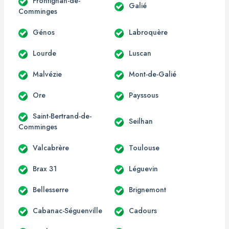
Frontignan-de-
Galié
Comminges
Génos
Labroquère
Lourde
Luscan
Malvézie
Mont-de-Galié
Ore
Payssous
Saint-Bertrand-de-
Seilhan
Comminges
Valcabrère
Toulouse
Brax 31
Léguevin
Bellesserre
Brignemont
Cabanac-Séguenville
Cadours