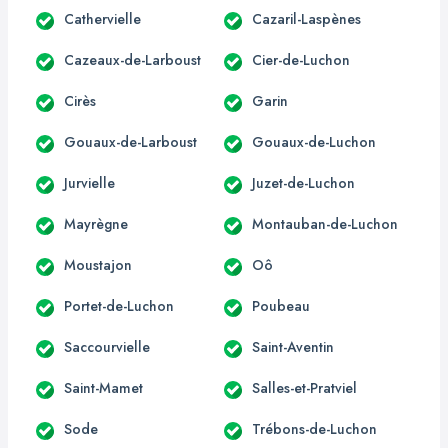
Cathervielle
Cazaril-Laspènes
Cazeaux-de-Larboust
Cier-de-Luchon
Cirès
Garin
Gouaux-de-Larboust
Gouaux-de-Luchon
Jurvielle
Juzet-de-Luchon
Mayrègne
Montauban-de-Luchon
Moustajon
Oô
Portet-de-Luchon
Poubeau
Saccourvielle
Saint-Aventin
Saint-Mamet
Salles-et-Pratviel
Sode
Trébons-de-Luchon