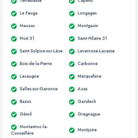
Terrebasse
Capens
Le Fauga
Longages
Mauzac
Montgazin
Noé 31
Saint-Hilaire 31
Saint-Sulpice-sur-Lèze
Lavernose-Lacasse
Bois-de-la-Pierre
Carbonne
Lacaugne
Marquefave
Salles-sur-Garonne
Azas
Bazus
Garidech
Gémil
Gragnague
Montastruc-la-
Montjoire
Conseillère