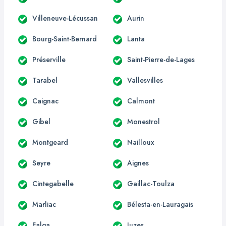
Villeneuve-Lécussan
Aurin
Bourg-Saint-Bernard
Lanta
Préserville
Saint-Pierre-de-Lages
Tarabel
Vallesvilles
Caignac
Calmont
Gibel
Monestrol
Montgeard
Nailloux
Seyre
Aignes
Cintegabelle
Gaillac-Toulza
Marliac
Bélesta-en-Lauragais
Falga
Juzes