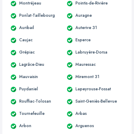
Montréjeau
Pointis-de-Rivière
Ponlat-Taillebourg
Auragne
Auribail
Auterive 31
Caujac
Esperce
Grépiac
Labruyère-Dorsa
Lagrâce-Dieu
Mauressac
Mauvaisin
Miremont 31
Puydaniel
Lapeyrouse-Fossat
Rouffiac-Tolosan
Saint-Geniès-Bellevue
Tournefeuille
Arbas
Arbon
Arguenos