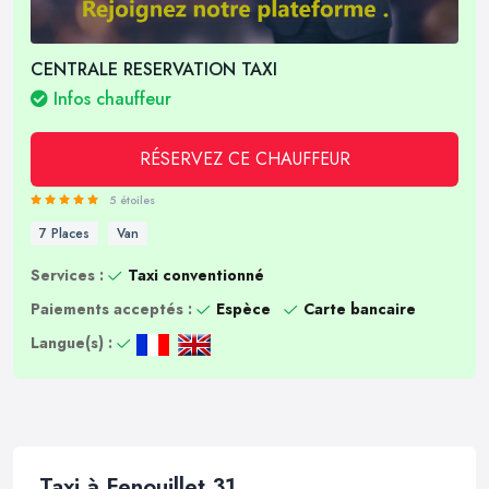
CENTRALE RESERVATION TAXI
Infos chauffeur
RÉSERVEZ CE CHAUFFEUR
5 étoiles
7 Places
Van
Services :
Taxi conventionné
Paiements acceptés :
Espèce
Carte bancaire
Langue(s) :
Taxi à Fenouillet 31