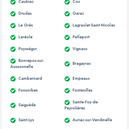
Caubiac
Cox
Drudas
Garac
Le Grès
Lagraulet-Saint-Nicolas
Laréole
Pelleport
Puysségur
Vignaux
Bonrepos-sur-
Bragayrac
Aussonnelle
Cambernard
Empeaux
Fonsorbes
Fontenilles
Sainte-Foy-de-
Saiguède
Peyrolières
Saint-Lys
Auriac-sur-Vendinelle