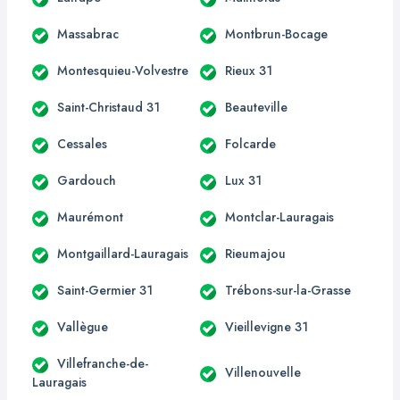
Massabrac
Montbrun-Bocage
Montesquieu-Volvestre
Rieux 31
Saint-Christaud 31
Beauteville
Cessales
Folcarde
Gardouch
Lux 31
Maurémont
Montclar-Lauragais
Montgaillard-Lauragais
Rieumajou
Saint-Germier 31
Trébons-sur-la-Grasse
Vallègue
Vieillevigne 31
Villefranche-de-
Villenouvelle
Lauragais