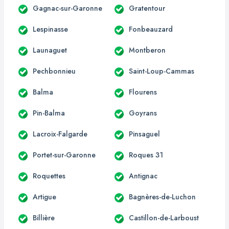
Gagnac-sur-Garonne
Gratentour
Lespinasse
Fonbeauzard
Launaguet
Montberon
Pechbonnieu
Saint-Loup-Cammas
Balma
Flourens
Pin-Balma
Goyrans
Lacroix-Falgarde
Pinsaguel
Portet-sur-Garonne
Roques 31
Roquettes
Antignac
Artigue
Bagnères-de-Luchon
Billière
Castillon-de-Larboust