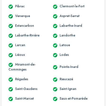
Pibrac
Clermont-le-Fort
Venerque
Aspret-Sarrat
Estancarbon
Labarthe-Inard
Labarthe-Rivière
Landorthe
Larcan
Latoue
Liéoux
Lodes
Miramont-de-
Pointis-Inard
Comminges
Régades
Rieucazé
Saint-Gaudens
Saint-Ignan
Saint-Marcet
Saux-et-Pomarède