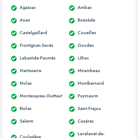
Agassac
Ambax
Anan
Boissède
Castelgaillard
Coueilles
Frontignan-Savès
Goudex
Labastide-Paumès
Lilhac
Martisserre
Mirambeau
Molas
Montbernard
Montesquieu-Guittaut
Puymaurin
Riolas
Saint-Frajou
Salerm
Cazères
Lavelanet-de-
Couladère