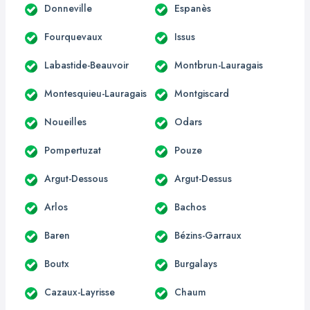
Donneville
Espanès
Fourquevaux
Issus
Labastide-Beauvoir
Montbrun-Lauragais
Montesquieu-Lauragais
Montgiscard
Noueilles
Odars
Pompertuzat
Pouze
Argut-Dessous
Argut-Dessus
Arlos
Bachos
Baren
Bézins-Garraux
Boutx
Burgalays
Cazaux-Layrisse
Chaum