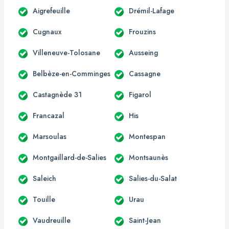
Aigrefeuille
Drémil-Lafage
Cugnaux
Frouzins
Villeneuve-Tolosane
Ausseing
Belbèze-en-Comminges
Cassagne
Castagnède 31
Figarol
Francazal
His
Marsoulas
Montespan
Montgaillard-de-Salies
Montsaunès
Saleich
Salies-du-Salat
Touille
Urau
Vaudreuille
Saint-Jean