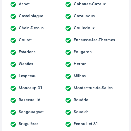
Aspet
Cabanac-Cazaux
Castelbiague
Cazaunous
Chein-Dessus
Couledoux
Couret
Encausse-les-Thermes
Estadens
Fougaron
Ganties
Herran
Lespiteau
Milhas
Moncaup 31
Montastruc-de-Salies
Razecueillé
Rouède
Sengouagnet
Soueich
Bruguières
Fenouillet 31