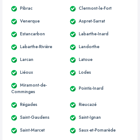
Pibrac
Clermont-le-Fort
Venerque
Aspret-Sarrat
Estancarbon
Labarthe-Inard
Labarthe-Rivière
Landorthe
Larcan
Latoue
Liéoux
Lodes
Miramont-de-
Pointis-Inard
Comminges
Régades
Rieucazé
Saint-Gaudens
Saint-Ignan
Saint-Marcet
Saux-et-Pomarède