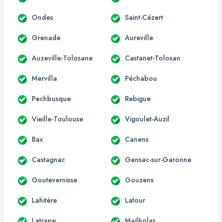
Ondes
Saint-Cézert
Grenade
Aureville
Auzeville-Tolosane
Castanet-Tolosan
Mervilla
Péchabou
Pechbusque
Rebigue
Vieille-Toulouse
Vigoulet-Auzil
Bax
Canens
Castagnac
Gensac-sur-Garonne
Goutevernisse
Gouzens
Lahitère
Latour
Latrape
Mailholas