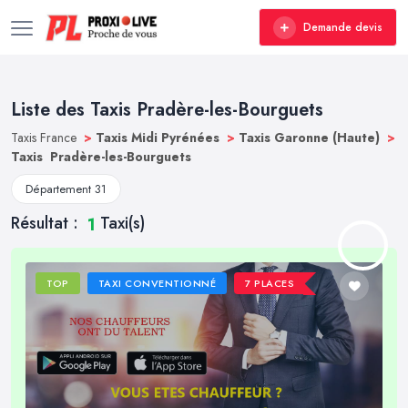
Demande devis
Liste des Taxis Pradère-les-Bourguets
Taxis France
>
Taxis Midi Pyrénées
>
Taxis Garonne (Haute)
>
Taxis Pradère-les-Bourguets
Département 31
Résultat :
Taxi(s)
1
TOP
TAXI CONVENTIONNÉ
7 PLACES