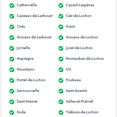
Cathervielle
Cazaril-Laspènes
Cazeaux-de-Larboust
Cier-de-Luchon
Cirès
Garin
Gouaux-de-Larboust
Gouaux-de-Luchon
Jurvielle
Juzet-de-Luchon
Mayrègne
Montauban-de-Luchon
Moustajon
Oô
Portet-de-Luchon
Poubeau
Saccourvielle
Saint-Aventin
Saint-Mamet
Salles-et-Pratviel
Sode
Trébons-de-Luchon