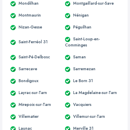
Mondilhan
Montgaillard-sur-Save
Montmaurin
Nénigan
Nizan-Gesse
Péguilhan
Saint-Loup-en-
Saint-Ferréol 31
Comminges
Saint-Pé-Delbosc
Saman
Sarrecave
Sarremezan
Bondigoux
Le Born 31
Layrac-sur-Tarn
La Magdelaine-sur-Tarn
Mirepoix-sur-Tarn
Vacquiers
Villematier
Villemur-sur-Tarn
Launac
Merville 31