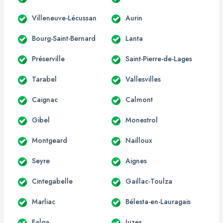
Villeneuve-Lécussan
Aurin
Bourg-Saint-Bernard
Lanta
Préserville
Saint-Pierre-de-Lages
Tarabel
Vallesvilles
Caignac
Calmont
Gibel
Monestrol
Montgeard
Nailloux
Seyre
Aignes
Cintegabelle
Gaillac-Toulza
Marliac
Bélesta-en-Lauragais
Falga
Juzes