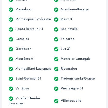
Massabrac
Montbrun-Bocage
Montesquieu-Volvestre
Rieux 31
Saint-Christaud 31
Beauteville
Cessales
Folcarde
Gardouch
Lux 31
Maurémont
Montclar-Lauragais
Montgaillard-Lauragais
Rieumajou
Saint-Germier 31
Trébons-sur-la-Grasse
Vallègue
Vieillevigne 31
Villefranche-de-
Villenouvelle
Lauragais