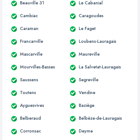
Beauville 31
Le Cabanial
Cambiac
Caragoudes
Caraman
Le Faget
Francarville
Loubens-Lauragais
Mascarville
Maureville
Mourvilles-Basses
La Salvetat-Lauragais
Saussens
Segreville
Toutens
Vendine
Ayguesvives
Baziège
Belberaud
Belbèze-de-Lauragais
Corronsac
Deyme