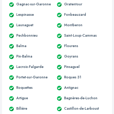
Gagnac-sur-Garonne
Gratentour
Lespinasse
Fonbeauzard
Launaguet
Montberon
Pechbonnieu
Saint-Loup-Cammas
Balma
Flourens
Pin-Balma
Goyrans
Lacroix-Falgarde
Pinsaguel
Portet-sur-Garonne
Roques 31
Roquettes
Antignac
Artigue
Bagnères-de-Luchon
Billière
Castillon-de-Larboust