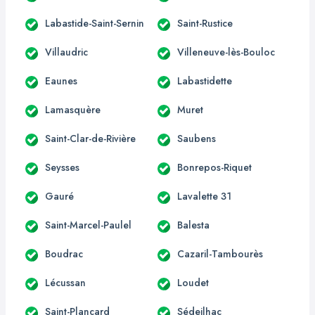
Labastide-Saint-Sernin
Saint-Rustice
Villaudric
Villeneuve-lès-Bouloc
Eaunes
Labastidette
Lamasquère
Muret
Saint-Clar-de-Rivière
Saubens
Seysses
Bonrepos-Riquet
Gauré
Lavalette 31
Saint-Marcel-Paulel
Balesta
Boudrac
Cazaril-Tambourès
Lécussan
Loudet
Saint-Plancard
Sédeilhac