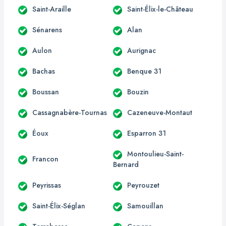
Saint-Araille
Saint-Élix-le-Château
Sénarens
Alan
Aulon
Aurignac
Bachas
Benque 31
Boussan
Bouzin
Cassagnabère-Tournas
Cazeneuve-Montaut
Éoux
Esparron 31
Montoulieu-Saint-
Francon
Bernard
Peyrissas
Peyrouzet
Saint-Élix-Séglan
Samouillan