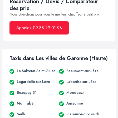
Réservation / Devis / Comparateur
des prix
Nous cherchons pour vous le meilleur chauffeur à petit prix
Appelez 09 88 29 01 98
Taxis dans Les villes de Garonne (Haute)
La Salvetat-Saint-Gilles
Beaumont-sur-Lèze
Lagardelle-sur-Lèze
Labarthe-sur-Lèze
Beaupuy 31
Mondouzil
Montrabé
Aussonne
Seilh
Plaisance-du-Touch