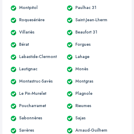
Montpitol
Paulhac 31
Roquesérière
Saint-Jean-Lherm
Villariès
Beaufort 31
Bérat
Forgues
Labastide-Clermont
Lahage
Lautignac
Monès
Montastruc-Savès
Montgras
Le Pin-Murelet
Plagnole
Poucharramet
Rieumes
Sabonnères
Sajas
Savères
Arnaud-Guilhem