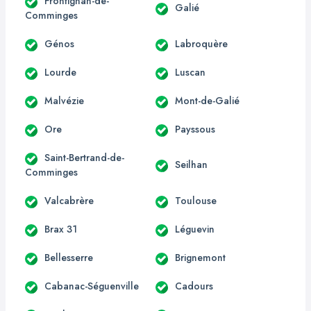
Frontignan-de-
Galié
Comminges
Génos
Labroquère
Lourde
Luscan
Malvézie
Mont-de-Galié
Ore
Payssous
Saint-Bertrand-de-
Seilhan
Comminges
Valcabrère
Toulouse
Brax 31
Léguevin
Bellesserre
Brignemont
Cabanac-Séguenville
Cadours