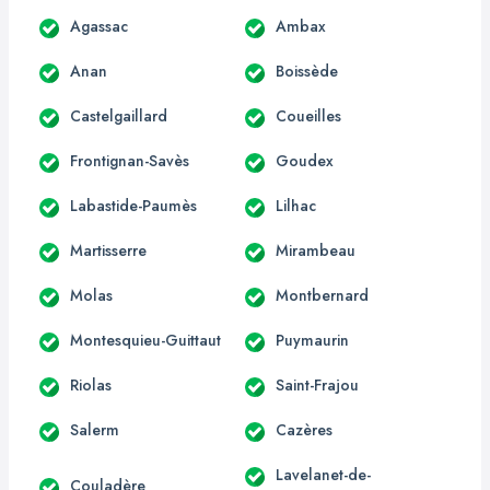
Agassac
Ambax
Anan
Boissède
Castelgaillard
Coueilles
Frontignan-Savès
Goudex
Labastide-Paumès
Lilhac
Martisserre
Mirambeau
Molas
Montbernard
Montesquieu-Guittaut
Puymaurin
Riolas
Saint-Frajou
Salerm
Cazères
Lavelanet-de-
Couladère