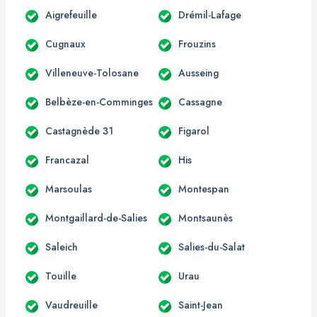
Aigrefeuille
Drémil-Lafage
Cugnaux
Frouzins
Villeneuve-Tolosane
Ausseing
Belbèze-en-Comminges
Cassagne
Castagnède 31
Figarol
Francazal
His
Marsoulas
Montespan
Montgaillard-de-Salies
Montsaunès
Saleich
Salies-du-Salat
Touille
Urau
Vaudreuille
Saint-Jean