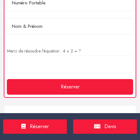
Merci de résoudre l'équation : 4 + 2 = ?
Réserver
Service client
Réserver
Devis
https://proxilive.fr