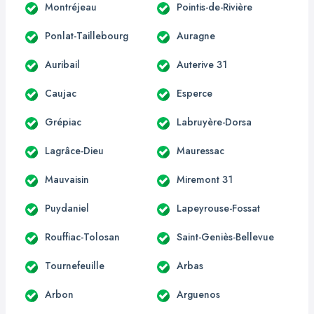
Montréjeau
Pointis-de-Rivière
Ponlat-Taillebourg
Auragne
Auribail
Auterive 31
Caujac
Esperce
Grépiac
Labruyère-Dorsa
Lagrâce-Dieu
Mauressac
Mauvaisin
Miremont 31
Puydaniel
Lapeyrouse-Fossat
Rouffiac-Tolosan
Saint-Geniès-Bellevue
Tournefeuille
Arbas
Arbon
Arguenos