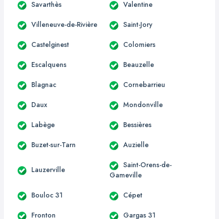
Savarthès
Valentine
Villeneuve-de-Rivière
Saint-Jory
Castelginest
Colomiers
Escalquens
Beauzelle
Blagnac
Cornebarrieu
Daux
Mondonville
Labège
Bessières
Buzet-sur-Tarn
Auzielle
Saint-Orens-de-
Lauzerville
Gameville
Bouloc 31
Cépet
Fronton
Gargas 31