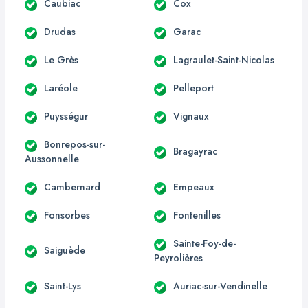
Caubiac
Cox
Drudas
Garac
Le Grès
Lagraulet-Saint-Nicolas
Laréole
Pelleport
Puysségur
Vignaux
Bonrepos-sur-
Bragayrac
Aussonnelle
Cambernard
Empeaux
Fonsorbes
Fontenilles
Sainte-Foy-de-
Saiguède
Peyrolières
Saint-Lys
Auriac-sur-Vendinelle