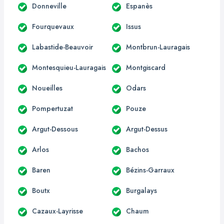
Donneville
Espanès
Fourquevaux
Issus
Labastide-Beauvoir
Montbrun-Lauragais
Montesquieu-Lauragais
Montgiscard
Noueilles
Odars
Pompertuzat
Pouze
Argut-Dessous
Argut-Dessus
Arlos
Bachos
Baren
Bézins-Garraux
Boutx
Burgalays
Cazaux-Layrisse
Chaum