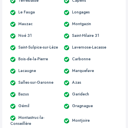
Terrebasse
Capens
Le Fauga
Longages
Mauzac
Montgazin
Noé 31
Saint-Hilaire 31
Saint-Sulpice-sur-Lèze
Lavernose-Lacasse
Bois-de-la-Pierre
Carbonne
Lacaugne
Marquefave
Salles-sur-Garonne
Azas
Bazus
Garidech
Gémil
Gragnague
Montastruc-la-
Montjoire
Conseillère