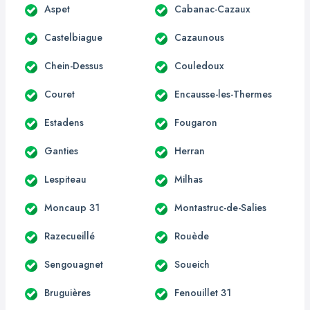
Aspet
Cabanac-Cazaux
Castelbiague
Cazaunous
Chein-Dessus
Couledoux
Couret
Encausse-les-Thermes
Estadens
Fougaron
Ganties
Herran
Lespiteau
Milhas
Moncaup 31
Montastruc-de-Salies
Razecueillé
Rouède
Sengouagnet
Soueich
Bruguières
Fenouillet 31