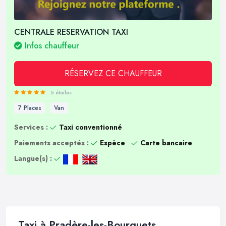
CENTRALE RESERVATION TAXI
Infos chauffeur
RÉSERVEZ CE CHAUFFEUR
5 étoiles
7 Places
Van
Services :
Taxi conventionné
Paiements acceptés :
Espèce
Carte bancaire
Langue(s) :
Taxi à Pradère-les-Bourguets