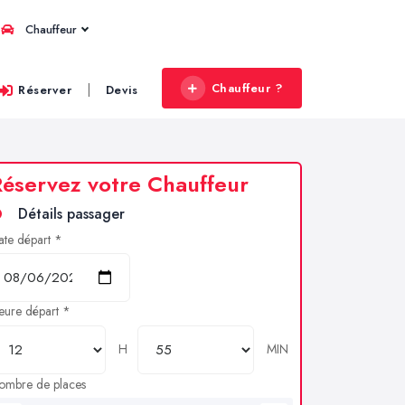
Chauffeur
Chauffeur ?
|
Réserver
Devis
éservez votre Chauffeur
Détails passager
ate départ *
eure départ *
H
MIN
ombre de places