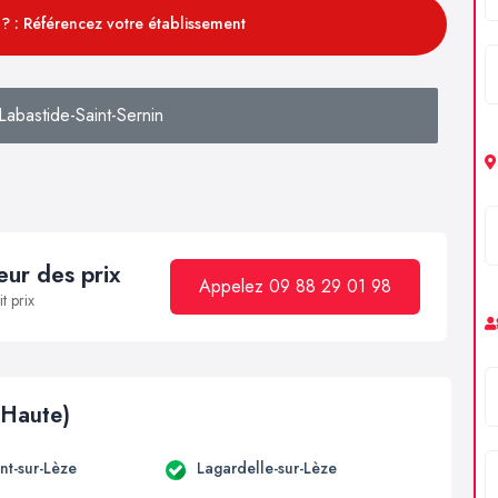
? : Référencez votre établissement
abastide-Saint-Sernin
ur des prix
Appelez 09 88 29 01 98
t prix
(Haute)
t-sur-Lèze
Lagardelle-sur-Lèze