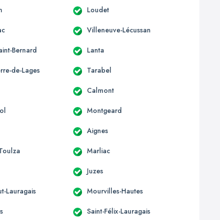
n
Loudet
ac
Villeneuve-Lécussan
aint-Bernard
Lanta
erre-de-Lages
Tarabel
Calmont
ol
Montgeard
Aignes
-Toulza
Marliac
Juzes
t-Lauragais
Mourvilles-Hautes
s
Saint-Félix-Lauragais