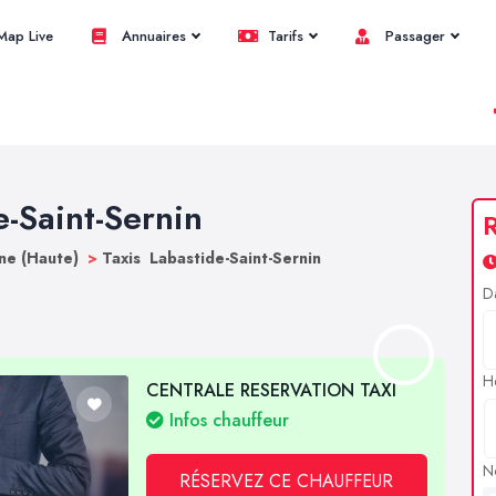
ap Live
Annuaires
Tarifs
Passager
e-Saint-Sernin
R
ne (Haute)
>
Taxis Labastide-Saint-Sernin
D
H
CENTRALE RESERVATION TAXI
Infos chauffeur
N
RÉSERVEZ CE CHAUFFEUR