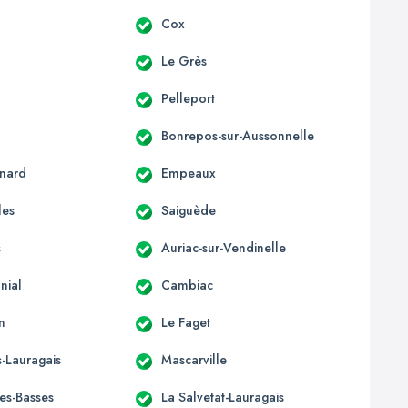
c
Cox
Le Grès
Pelleport
Bonrepos-sur-Aussonnelle
nard
Empeaux
les
Saiguède
s
Auriac-sur-Vendinelle
nial
Cambiac
n
Le Faget
-Lauragais
Mascarville
les-Basses
La Salvetat-Lauragais