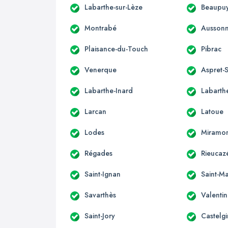
Labarthe-sur-Lèze
Beaupuy
Montrabé
Ausson
Plaisance-du-Touch
Pibrac
Venerque
Aspret-S
Labarthe-Inard
Labarthe
Larcan
Latoue
Lodes
Miramo
Régades
Rieucaz
Saint-Ignan
Saint-Ma
Savarthès
Valenti
Saint-Jory
Castelgi