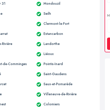
 31
Mondouzil
ne
Seilh
Me
Clermont-le-Fort
arrat
Estancarbon
-Rivière
Landorthe
Liéoux
nt-de-Comminges
Pointis-Inard
é
Saint-Gaudens
rcet
Saux-et-Pomarède
ne
Villeneuve-de-Rivière
nest
Colomiers