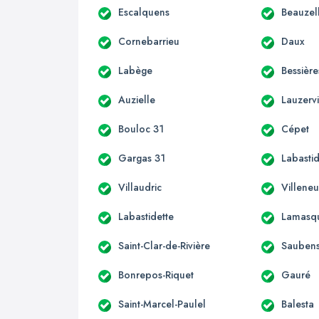
Escalquens
Beauzel
Cornebarrieu
Daux
Labège
Bessière
Auzielle
Lauzervi
Bouloc 31
Cépet
Gargas 31
Labastid
Villaudric
Villene
Labastidette
Lamasq
Saint-Clar-de-Rivière
Sauben
Bonrepos-Riquet
Gauré
Saint-Marcel-Paulel
Balesta