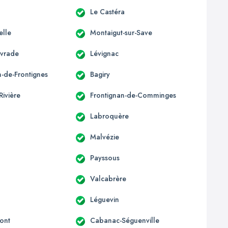
Le Castéra
elle
Montaigut-sur-Save
ivrade
Lévignac
n-de-Frontignes
Bagiry
Rivière
Frontignan-de-Comminges
Labroquère
Malvézie
Payssous
Valcabrère
Léguevin
ont
Cabanac-Séguenville