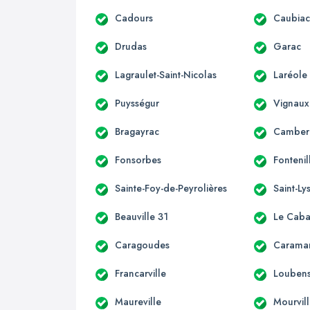
Cadours
Caubia
Drudas
Garac
Lagraulet-Saint-Nicolas
Laréole
Puysségur
Vignaux
Bragayrac
Camber
Fonsorbes
Fontenil
Sainte-Foy-de-Peyrolières
Saint-Ly
Beauville 31
Le Caba
Caragoudes
Carama
Francarville
Loubens
Maureville
Mourvil