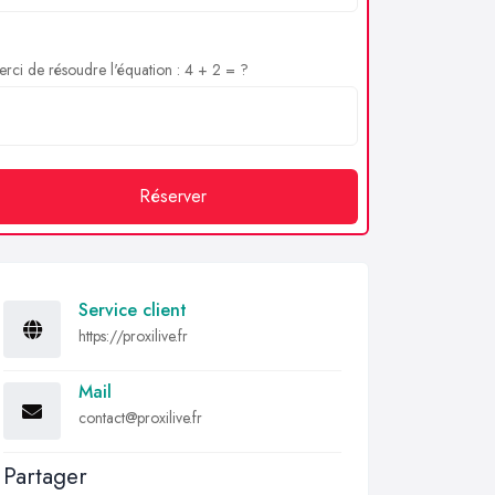
rci de résoudre l'équation : 4 + 2 = ?
Réserver
Service client
https://proxilive.fr
Mail
contact@proxilive.fr
Partager