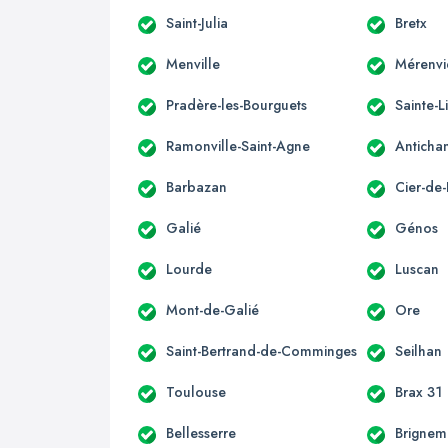
Saint-Julia
Bretx
Menville
Mérenvi
Pradère-les-Bourguets
Sainte-L
Ramonville-Saint-Agne
Anticha
Barbazan
Cier-de-
Galié
Génos
Lourde
Luscan
Mont-de-Galié
Ore
Saint-Bertrand-de-Comminges
Seilhan
Toulouse
Brax 31
Bellesserre
Brignem