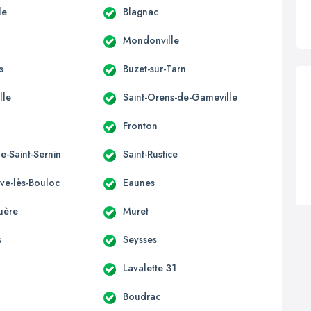
le
Blagnac
Mondonville
s
Buzet-sur-Tarn
lle
Saint-Orens-de-Gameville
Fronton
e-Saint-Sernin
Saint-Rustice
uve-lès-Bouloc
Eaunes
uère
Muret
s
Seysses
Lavalette 31
Boudrac