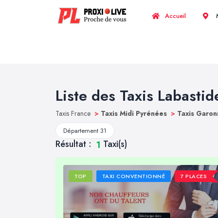
Accueil
M
Liste des Taxis Labastid
Taxis France
>
Taxis Midi Pyrénées
>
Taxis Garon
Département 31
Résultat :
Taxi(s)
1
TOP
TAXI CONVENTIONNÉ
7 PLACES