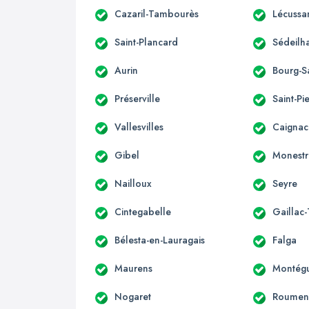
Cazaril-Tambourès
Lécussa
Saint-Plancard
Sédeilh
Aurin
Bourg-S
Préserville
Saint-Pi
Vallesvilles
Caignac
Gibel
Monestr
Nailloux
Seyre
Cintegabelle
Gaillac
Bélesta-en-Lauragais
Falga
Maurens
Montégu
Nogaret
Roumen